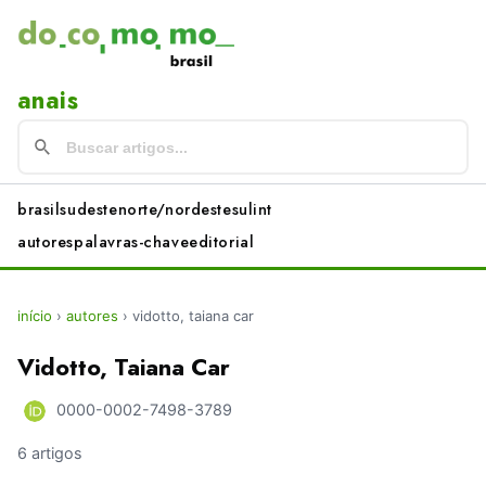
anais
brasil
sudeste
norte/nordeste
sul
int
autores
palavras-chave
editorial
início
›
autores
›
vidotto, taiana car
Vidotto, Taiana Car
0000-0002-7498-3789
6 artigos