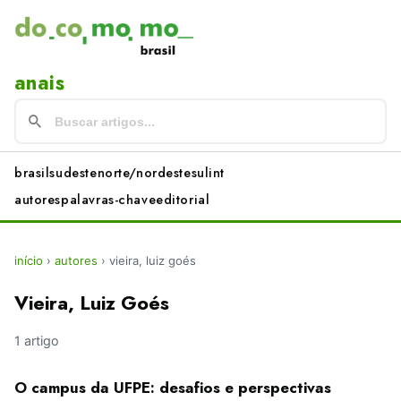
anais
brasil
sudeste
norte/nordeste
sul
int
autores
palavras-chave
editorial
início
›
autores
›
vieira, luiz goés
Vieira, Luiz Goés
1 artigo
O campus da UFPE: desafios e perspectivas