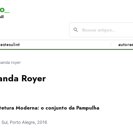
este
sul
int
autore
rnanda royer
nanda Royer
tetura Moderna: o conjunto da Pampulha
ul, Porto Alegre, 2016