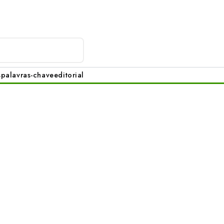
s
palavras-chave
editorial