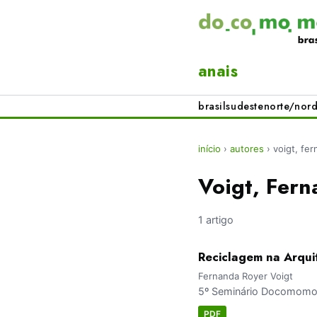
anais
brasil
sudeste
norte/nord
início
›
autores
›
voigt, fe
Voigt, Fer
1 artigo
Reciclagem na Arqui
Fernanda Royer Voigt
5º Seminário Docomomo S
PDF