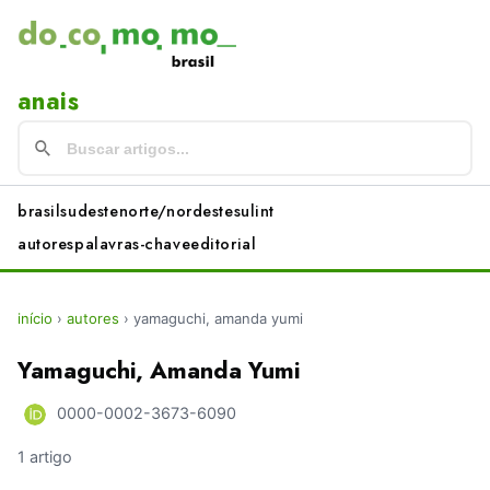
anais
brasil
sudeste
norte/nordeste
sul
int
autores
palavras-chave
editorial
início
›
autores
›
yamaguchi, amanda yumi
Yamaguchi, Amanda Yumi
0000-0002-3673-6090
1 artigo