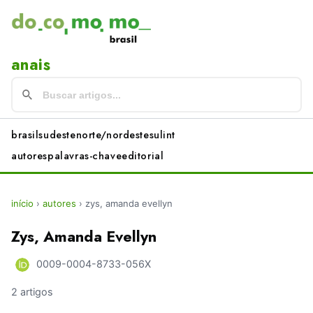
anais
brasil
sudeste
norte/nordeste
sul
int
autores
palavras-chave
editorial
início
›
autores
›
zys, amanda evellyn
Zys, Amanda Evellyn
0009-0004-8733-056X
2 artigos