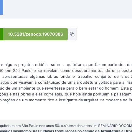
10.5281/zenodo.19070386
ar alguns projetos e idéias sobre arquitetura, que fazem parte dos 
 50 em São Paulo e se revelam como desdobramentos de uma post
o apresentadas algumas obras onde o trabalho conjunto de arquite
tados que visavam à constituição de uma arquitetura voltada para a inse
ução de um ambiente que revertesse para o bem estar do homem. Esta 
ões e nas obras a elas correlatas, que hoje ainda pontuam a paisagem
spirações de um momento rico e instigante da arquitetura moderna no Br
uitetura em São Paulo nos anos 50: a síntese das artes. In: SEMINÁRIO DOCOM
minário Docomomo Brasil: Novas formulações no campo da Arquitetura e Ur