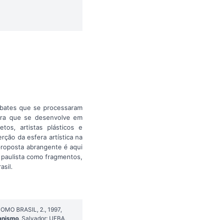
debates que se processaram
ura que se desenvolve em
tos, artistas plásticos e
rção da esfera artística na
proposta abrangente é aqui
 paulista como fragmentos,
asil.
OMO BRASIL, 2., 1997,
banismo
. Salvador: UFBA,