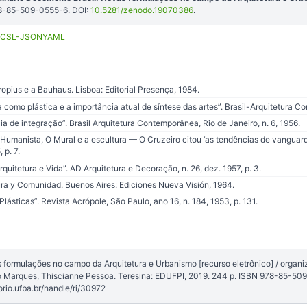
78-85-509-0555-6. DOI:
10.5281/zenodo.19070386
.
CSL-JSON
YAML
opius e a Bauhaus. Lisboa: Editorial Presença, 1984.
como plástica e a importância atual de síntese das artes”. Brasil-Arquitetura Co
a de integração”. Brasil Arquitetura Contemporânea, Rio de Janeiro, n. 6, 1956.
umanista, O Mural e a escultura — O Cruzeiro citou ‘as tendências de vanguarda
 p. 7.
uitetura e Vida”. AD Arquitetura e Decoração, n. 26, dez. 1957, p. 3.
ura y Comunidad. Buenos Aires: Ediciones Nueva Visión, 1964.
Plásticas”. Revista Acrópole, São Paulo, ano 16, n. 184, 1953, p. 131.
formulações no campo da Arquitetura e Urbanismo [recurso eletrônico] / organi
Marques, Thiscianne Pessoa. Teresina: EDUFPI, 2019. 244 p. ISBN 978-85-509
orio.ufba.br/handle/ri/30972