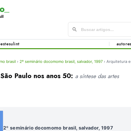
este
sul
int
autore
o brasil
›
2º seminário docomomo brasil, salvador, 1997
›
Arquitetura 
 São Paulo nos anos 50:
a síntese das artes
2º seminário docomomo brasil, salvador, 1997