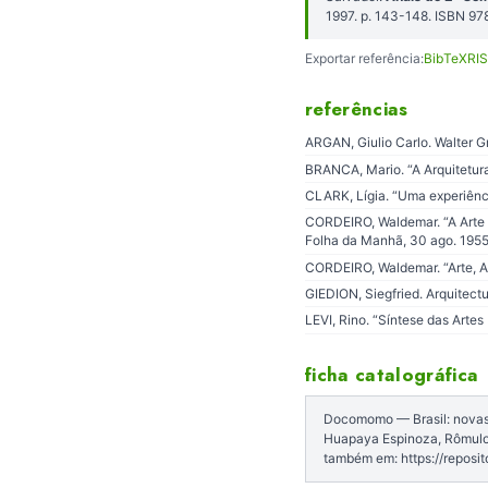
1997. p. 143-148. ISBN 9
Exportar referência:
BibTeX
RIS
referências
ARGAN, Giulio Carlo. Walter Gr
BRANCA, Mario. “A Arquitetura 
CLARK, Lígia. “Uma experiênci
CORDEIRO, Waldemar. “A Arte H
Folha da Manhã, 30 ago. 1955,
CORDEIRO, Waldemar. “Arte, Arq
GIEDION, Siegfried. Arquitect
LEVI, Rino. “Síntese das Artes 
ficha catalográfica
Docomomo — Brasil: novas 
Huapaya Espinoza, Rômulo 
também em: https://reposit