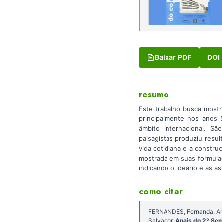
Baixar PDF
DOI
resumo
Este trabalho busca mostr
principalmente nos anos
âmbito internacional. Sã
paisagistas produziu resul
vida cotidiana e a constr
mostrada em suas formulaç
indicando o ideário e as a
como citar
FERNANDES, Fernanda. Arq
Salvador.
Anais do 2º Se