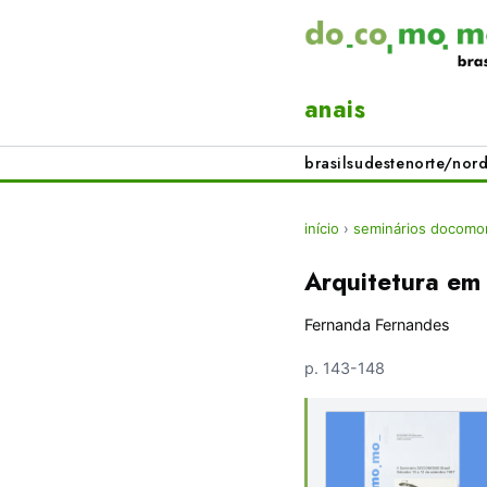
anais
brasil
sudeste
norte/nord
início
›
seminários docomom
Arquitetura em
Fernanda Fernandes
p. 143-148