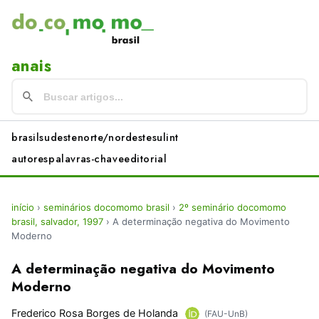
anais
brasil
sudeste
norte/nordeste
sul
int
autores
palavras-chave
editorial
início
›
seminários docomomo brasil
›
2º seminário docomomo
brasil, salvador, 1997
›
A determinação negativa do Movimento
Moderno
A determinação negativa do Movimento
Moderno
Frederico Rosa Borges de Holanda
(FAU-UnB)