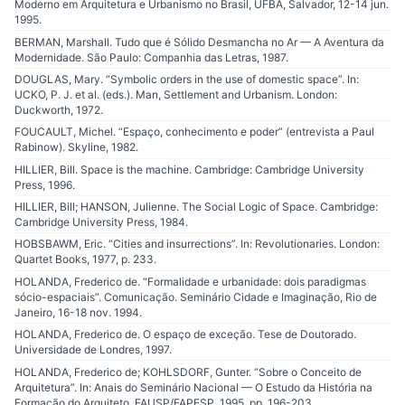
Moderno em Arquitetura e Urbanismo no Brasil, UFBA, Salvador, 12-14 jun.
1995.
BERMAN, Marshall. Tudo que é Sólido Desmancha no Ar — A Aventura da
Modernidade. São Paulo: Companhia das Letras, 1987.
DOUGLAS, Mary. “Symbolic orders in the use of domestic space”. In:
UCKO, P. J. et al. (eds.). Man, Settlement and Urbanism. London:
Duckworth, 1972.
FOUCAULT, Michel. “Espaço, conhecimento e poder” (entrevista a Paul
Rabinow). Skyline, 1982.
HILLIER, Bill. Space is the machine. Cambridge: Cambridge University
Press, 1996.
HILLIER, Bill; HANSON, Julienne. The Social Logic of Space. Cambridge:
Cambridge University Press, 1984.
HOBSBAWM, Eric. “Cities and insurrections”. In: Revolutionaries. London:
Quartet Books, 1977, p. 233.
HOLANDA, Frederico de. “Formalidade e urbanidade: dois paradigmas
sócio-espaciais”. Comunicação. Seminário Cidade e Imaginação, Rio de
Janeiro, 16-18 nov. 1994.
HOLANDA, Frederico de. O espaço de exceção. Tese de Doutorado.
Universidade de Londres, 1997.
HOLANDA, Frederico de; KOHLSDORF, Gunter. “Sobre o Conceito de
Arquitetura”. In: Anais do Seminário Nacional — O Estudo da História na
Formação do Arquiteto. FAUSP/FAPESP, 1995, pp. 196-203.