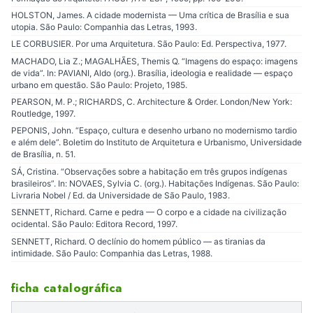
HOLSTON, James. A cidade modernista — Uma crítica de Brasília e sua
utopia. São Paulo: Companhia das Letras, 1993.
LE CORBUSIER. Por uma Arquitetura. São Paulo: Ed. Perspectiva, 1977.
MACHADO, Lia Z.; MAGALHÃES, Themis Q. “Imagens do espaço: imagens
de vida”. In: PAVIANI, Aldo (org.). Brasília, ideologia e realidade — espaço
urbano em questão. São Paulo: Projeto, 1985.
PEARSON, M. P.; RICHARDS, C. Architecture & Order. London/New York:
Routledge, 1997.
PEPONIS, John. “Espaço, cultura e desenho urbano no modernismo tardio
e além dele”. Boletim do Instituto de Arquitetura e Urbanismo, Universidade
de Brasília, n. 51.
SÁ, Cristina. “Observações sobre a habitação em três grupos indígenas
brasileiros”. In: NOVAES, Sylvia C. (org.). Habitações Indígenas. São Paulo:
Livraria Nobel / Ed. da Universidade de São Paulo, 1983.
SENNETT, Richard. Carne e pedra — O corpo e a cidade na civilização
ocidental. São Paulo: Editora Record, 1997.
SENNETT, Richard. O declínio do homem público — as tiranias da
intimidade. São Paulo: Companhia das Letras, 1988.
ficha catalográfica