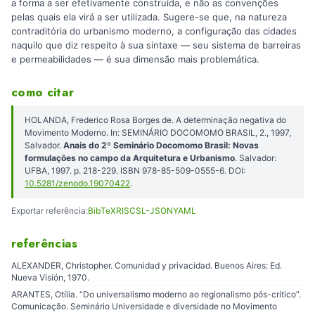
a forma a ser efetivamente construída, e não as convenções
pelas quais ela virá a ser utilizada. Sugere-se que, na natureza
contraditória do urbanismo moderno, a configuração das cidades
naquilo que diz respeito à sua sintaxe — seu sistema de barreiras
e permeabilidades — é sua dimensão mais problemática.
como citar
HOLANDA, Frederico Rosa Borges de. A determinação negativa do
Movimento Moderno. In: SEMINÁRIO DOCOMOMO BRASIL, 2., 1997,
Salvador.
Anais do 2º Seminário Docomomo Brasil: Novas
formulações no campo da Arquitetura e Urbanismo
. Salvador:
UFBA, 1997. p. 218-229. ISBN 978-85-509-0555-6. DOI:
10.5281/zenodo.19070422
.
Exportar referência:
BibTeX
RIS
CSL-JSON
YAML
referências
ALEXANDER, Christopher. Comunidad y privacidad. Buenos Aires: Ed.
Nueva Visión, 1970.
ARANTES, Otília. “Do universalismo moderno ao regionalismo pós-crítico”.
Comunicação. Seminário Universidade e diversidade no Movimento