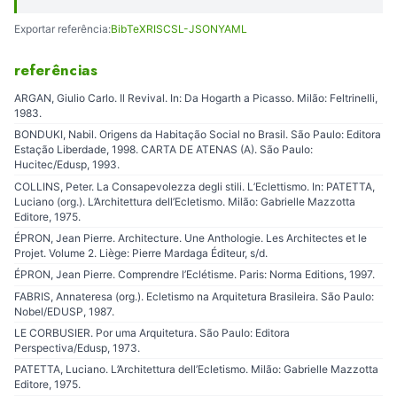
Exportar referência:
BibTeX
RIS
CSL-JSON
YAML
referências
ARGAN, Giulio Carlo. Il Revival. In: Da Hogarth a Picasso. Milão: Feltrinelli,
1983.
BONDUKI, Nabil. Origens da Habitação Social no Brasil. São Paulo: Editora
Estação Liberdade, 1998. CARTA DE ATENAS (A). São Paulo:
Hucitec/Edusp, 1993.
COLLINS, Peter. La Consapevolezza degli stili. L’Eclettismo. In: PATETTA,
Luciano (org.). L’Architettura dell’Ecletismo. Milão: Gabrielle Mazzotta
Editore, 1975.
ÉPRON, Jean Pierre. Architecture. Une Anthologie. Les Architectes et le
Projet. Volume 2. Liège: Pierre Mardaga Éditeur, s/d.
ÉPRON, Jean Pierre. Comprendre l’Eclétisme. Paris: Norma Editions, 1997.
FABRIS, Annateresa (org.). Ecletismo na Arquitetura Brasileira. São Paulo:
Nobel/EDUSP, 1987.
LE CORBUSIER. Por uma Arquitetura. São Paulo: Editora
Perspectiva/Edusp, 1973.
PATETTA, Luciano. L’Architettura dell’Ecletismo. Milão: Gabrielle Mazzotta
Editore, 1975.