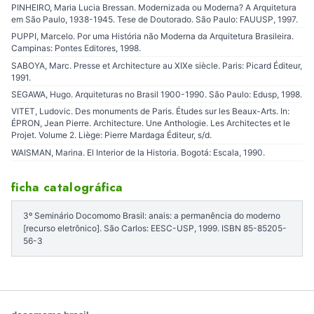
PINHEIRO, Maria Lucia Bressan. Modernizada ou Moderna? A Arquitetura
em São Paulo, 1938-1945. Tese de Doutorado. São Paulo: FAUUSP, 1997.
PUPPI, Marcelo. Por uma História não Moderna da Arquitetura Brasileira.
Campinas: Pontes Editores, 1998.
SABOYA, Marc. Presse et Architecture au XIXe siècle. Paris: Picard Éditeur,
1991.
SEGAWA, Hugo. Arquiteturas no Brasil 1900-1990. São Paulo: Edusp, 1998.
VITET, Ludovic. Des monuments de Paris. Études sur les Beaux-Arts. In:
ÉPRON, Jean Pierre. Architecture. Une Anthologie. Les Architectes et le
Projet. Volume 2. Liège: Pierre Mardaga Éditeur, s/d.
WAISMAN, Marina. El Interior de la Historia. Bogotá: Escala, 1990.
ficha catalográfica
3º Seminário Docomomo Brasil: anais: a permanência do moderno
[recurso eletrônico]. São Carlos: EESC-USP, 1999. ISBN 85-85205-
56-3