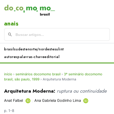
anais
brasil
sudeste
norte/nordeste
sul
int
autores
palavras-chave
editorial
início
›
seminários docomomo brasil
›
3º seminário docomomo
brasil, são paulo, 1999
›
Arquitetura Moderna
Arquitetura Moderna:
ruptura ou continuidade
Anat Falbel
;
Ana Gabriela Godinho Lima
p. 1-8