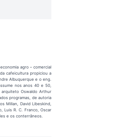
 economia agro – comercial
da cafeicultura propiciou a
andre Albuquerque e o eng.
 assume nos anos 40 e 50,
o arquiteto Oswaldo Arthur
ados programas, de autoria
s Millan, David Libeskind,
, Luis R. C. Franco, Oscar
rdes e os conterrâneos.