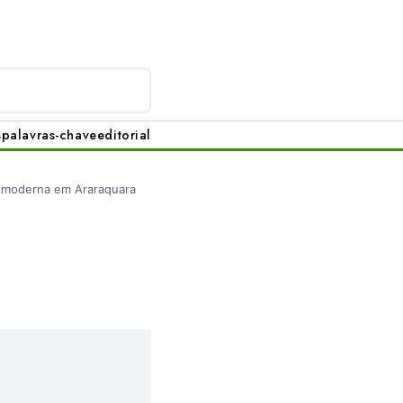
s
palavras-chave
editorial
a moderna em Araraquara