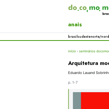
anais
brasil
sudeste
norte/nord
início
›
seminários docomom
Arquitetura mo
Eduardo Lauand Sobrinh
p. 1-7