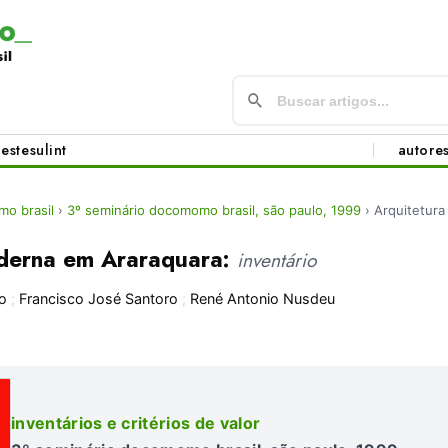
este
sul
int
autore
o brasil
›
3º seminário docomomo brasil, são paulo, 1999
›
Arquitetur
derna em Araraquara:
inventário
o
;
Francisco José Santoro
;
René Antonio Nusdeu
inventários e critérios de valor