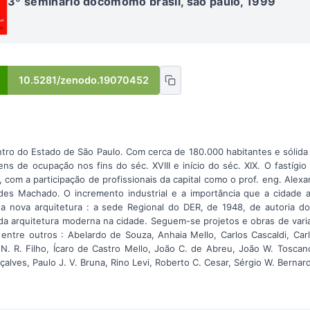
3º seminário docomomo brasil, são paulo, 1999
10.5281/zenodo.19070452
ntro do Estado de São Paulo. Com cerca de 180.000 habitantes e sólida
ens de ocupação nos fins do séc. XVIII e início do séc. XIX. O fastígio 
 com a participação de profissionais da capital como o prof. eng. Alex
des Machado. O incremento industrial e a importância que a cidade
 da nova arquitetura : a sede Regional do DER, de 1948, de autoria d
 da arquitetura moderna na cidade. Seguem-se projetos e obras de vari
entre outros : Abelardo de Souza, Anhaia Mello, Carlos Cascaldi, Carlo
. R. Filho, Ícaro de Castro Mello, João C. de Abreu, João W. Toscano
alves, Paulo J. V. Bruna, Rino Levi, Roberto C. Cesar, Sérgio W. Berna