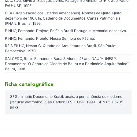
MACEDO, Sílvio S. Espaços Livres. Paisagem e Ambiente nº 7. São Paulo,
FAU-USP, 1995.
OEA (Organização dos Estados Americanos). Normas de Quito. Quito,
dezembro de 1967. In: Caderno de Documentos: Cartas Patrimoniais,
IPHAN, Brasília, 1995.
PINHO, Fernando. Projeto: Edifício Brasil Portugal e Memorial descritivo.
PINHO, Fernando. Projeto: Nossa Senhora de Fátima.
REIS FILHO, Nestor G. Quadro da Arquitetura no Brasil. São Paulo:
Perspectiva, 1970.
SALCEDO, Rosío Fernández Baca & Alunos 4º ano DAUP-UNESP.
Documento: “O Centro da Cidade de Bauru e o Patrimônio Arquitetônico”.
Bauru, 1998.
ficha catalográfica
3º Seminário Docomomo Brasil: anais: a permanência do moderno
[recurso eletrônico]. São Carlos: EESC-USP, 1999. ISBN 85-85205-
56-3