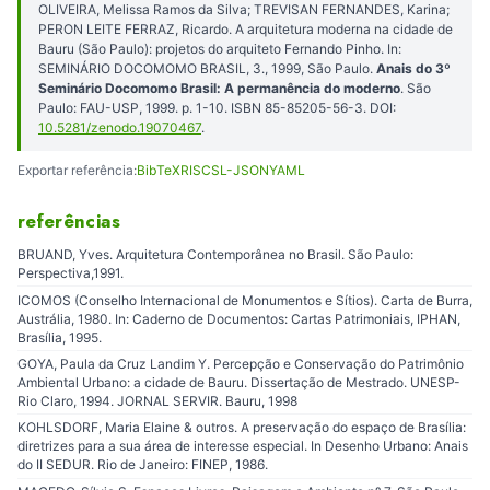
OLIVEIRA, Melissa Ramos da Silva; TREVISAN FERNANDES, Karina;
PERON LEITE FERRAZ, Ricardo. A arquitetura moderna na cidade de
Bauru (São Paulo): projetos do arquiteto Fernando Pinho. In:
SEMINÁRIO DOCOMOMO BRASIL, 3., 1999, São Paulo.
Anais do 3º
Seminário Docomomo Brasil: A permanência do moderno
. São
Paulo: FAU-USP, 1999. p. 1-10. ISBN 85-85205-56-3. DOI:
10.5281/zenodo.19070467
.
Exportar referência:
BibTeX
RIS
CSL-JSON
YAML
referências
BRUAND, Yves. Arquitetura Contemporânea no Brasil. São Paulo:
Perspectiva,1991.
ICOMOS (Conselho Internacional de Monumentos e Sítios). Carta de Burra,
Austrália, 1980. In: Caderno de Documentos: Cartas Patrimoniais, IPHAN,
Brasília, 1995.
GOYA, Paula da Cruz Landim Y. Percepção e Conservação do Patrimônio
Ambiental Urbano: a cidade de Bauru. Dissertação de Mestrado. UNESP-
Rio Claro, 1994. JORNAL SERVIR. Bauru, 1998
KOHLSDORF, Maria Elaine & outros. A preservação do espaço de Brasília:
diretrizes para a sua área de interesse especial. In Desenho Urbano: Anais
do II SEDUR. Rio de Janeiro: FINEP, 1986.