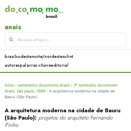
anais
brasil
sudeste
norte/nordeste
sul
int
autores
palavras-chave
editorial
início
›
seminários docomomo brasil
›
3º seminário docomomo
brasil, são paulo, 1999
›
A arquitetura moderna na cidade de
Bauru (São Paulo)
A arquitetura moderna na cidade de Bauru
(São Paulo):
projetos do arquiteto Fernando
Pinho