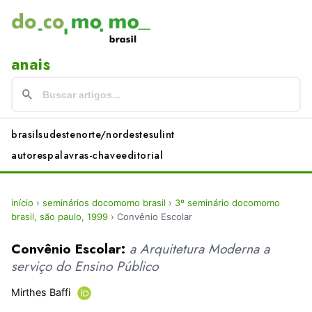
anais
brasil
sudeste
norte/nordeste
sul
int
autores
palavras-chave
editorial
início
›
seminários docomomo brasil
›
3º seminário docomomo
brasil, são paulo, 1999
›
Convênio Escolar
Convênio Escolar:
a Arquitetura Moderna a
serviço do Ensino Público
Mirthes Baffi