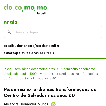
anais
brasil
sudeste
norte/nordeste
sul
int
autores
palavras-chave
editorial
início
›
seminários docomomo brasil
›
3º seminário docomomo
brasil, são paulo, 1999
›
Modernismo tardio nas transformações
do Centro de Salvador nos anos 60
Modernismo tardio nas transformações do
Centro de Salvador nos anos 60
Alejandra Hernández Muñoz