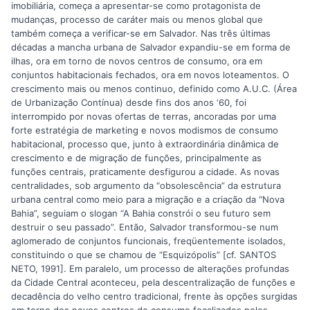
imobiliária, começa a apresentar-se como protagonista de
mudanças, processo de caráter mais ou menos global que
também começa a verificar-se em Salvador. Nas três últimas
décadas a mancha urbana de Salvador expandiu-se em forma de
ilhas, ora em torno de novos centros de consumo, ora em
conjuntos habitacionais fechados, ora em novos loteamentos. O
crescimento mais ou menos continuo, definido como A.U.C. (Área
de Urbanização Contínua) desde fins dos anos ‘60, foi
interrompido por novas ofertas de terras, ancoradas por uma
forte estratégia de marketing e novos modismos de consumo
habitacional, processo que, junto à extraordinária dinâmica de
crescimento e de migração de funções, principalmente as
funções centrais, praticamente desfigurou a cidade. As novas
centralidades, sob argumento da “obsolescência” da estrutura
urbana central como meio para a migração e a criação da “Nova
Bahia”, seguiam o slogan “A Bahia constrói o seu futuro sem
destruir o seu passado”. Então, Salvador transformou-se num
aglomerado de conjuntos funcionais, freqüentemente isolados,
constituindo o que se chamou de “Esquizópolis” [cf. SANTOS
NETO, 1991]. Em paralelo, um processo de alterações profundas
da Cidade Central aconteceu, pela descentralização de funções e
decadência do velho centro tradicional, frente às opções surgidas