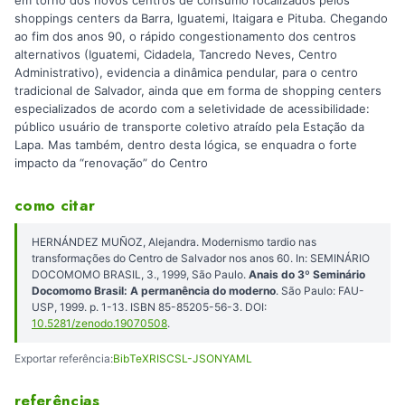
em torno dos novos centros de consumo focalizados pelos
shoppings centers da Barra, Iguatemi, Itaigara e Pituba. Chegando
ao fim dos anos 90, o rápido congestionamento dos centros
alternativos (Iguatemi, Cidadela, Tancredo Neves, Centro
Administrativo), evidencia a dinâmica pendular, para o centro
tradicional de Salvador, ainda que em forma de shopping centers
especializados de acordo com a seletividade de acessibilidade:
público usuário de transporte coletivo atraído pela Estação da
Lapa. Mas também, dentro desta lógica, se enquadra o forte
impacto da “renovação” do Centro
como citar
HERNÁNDEZ MUÑOZ, Alejandra. Modernismo tardio nas
transformações do Centro de Salvador nos anos 60. In: SEMINÁRIO
DOCOMOMO BRASIL, 3., 1999, São Paulo.
Anais do 3º Seminário
Docomomo Brasil: A permanência do moderno
. São Paulo: FAU-
USP, 1999. p. 1-13. ISBN 85-85205-56-3. DOI:
10.5281/zenodo.19070508
.
Exportar referência:
BibTeX
RIS
CSL-JSON
YAML
referências