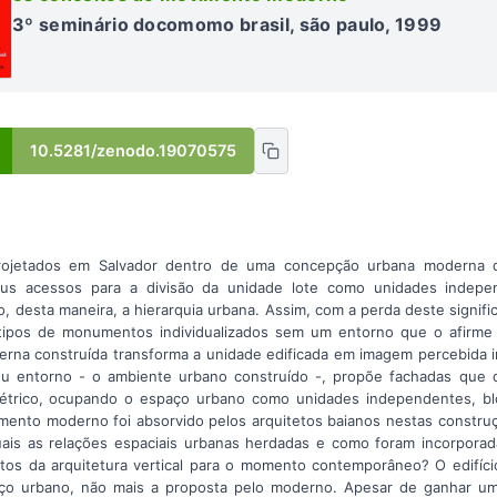
3º seminário docomomo brasil, são paulo, 1999
10.5281/zenodo.19070575
rojetados em Salvador dentro de uma concepção urbana moderna 
eus acessos para a divisão da unidade lote como unidades indepe
, desta maneira, a hierarquia urbana. Assim, com a perda deste signifi
ipos de monumentos individualizados sem um entorno que o afirme 
rna construída transforma a unidade edificada em imagem percebida i
u entorno - o ambiente urbano construído -, propõe fachadas que 
trico, ocupando o espaço urbano como unidades independentes, blo
ento moderno foi absorvido pelos arquitetos baianos nestas construçõ
ais as relações espaciais urbanas herdadas e como foram incorpora
tos da arquitetura vertical para o momento contemporâneo? O edifíc
ço urbano, não mais a proposta pelo moderno. Apesar de ganhar um