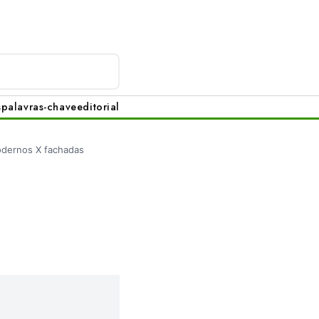
s
palavras-chave
editorial
dernos X fachadas