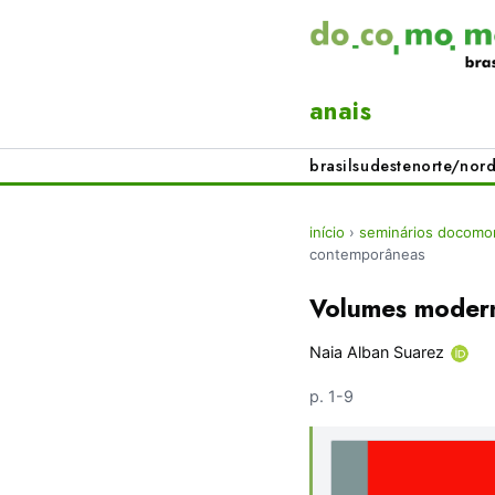
anais
brasil
sudeste
norte/nord
início
›
seminários docomom
contemporâneas
Volumes moder
Naia Alban Suarez
p. 1-9