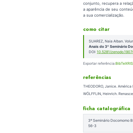
conjunto, recupera a relaç
a aparência de seu conteú
a sua comercialização.
como citar
SUAREZ, Naia Alban. Vol
Anais do 3º Seminário D
DOI:
10.5281/zenodo.190
Exportar referência:
BibTeX
RIS
referências
THEODORO, Janice. América ba
WÖLFFLIN, Heinrich. Renascen
ficha catalográfica
3º Seminário Docomomo Bra
56-3