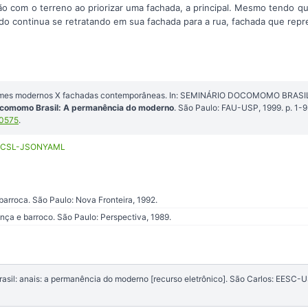
ão com o terreno ao priorizar uma fachada, a principal. Mesmo tendo qu
do continua se retratando em sua fachada para a rua, fachada que repr
umes modernos X fachadas contemporâneas. In: SEMINÁRIO DOCOMOMO BRASIL, 
ocomomo Brasil: A permanência do moderno
. São Paulo: FAU-USP, 1999. p. 1-
70575
.
CSL-JSON
YAML
rroca. São Paulo: Nova Fronteira, 1992.
ça e barroco. São Paulo: Perspectiva, 1989.
sil: anais: a permanência do moderno [recurso eletrônico]. São Carlos: EESC-