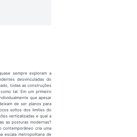
quase sempre exploram a
ndentes desvinculadas do
cado, todas as construções
como tal. Em um primeiro
ndividualmente que apesar
deixam de ser planos para
cos soltos dos limites do
es verticalizadas e qual a
das as posturas modernas?
io contemporâneo cria uma
a escala metropolitana de