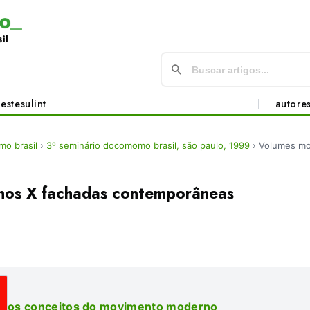
este
sul
int
autore
o brasil
›
3º seminário docomomo brasil, são paulo, 1999
›
Volumes mo
nos X fachadas contemporâneas
os conceitos do movimento moderno