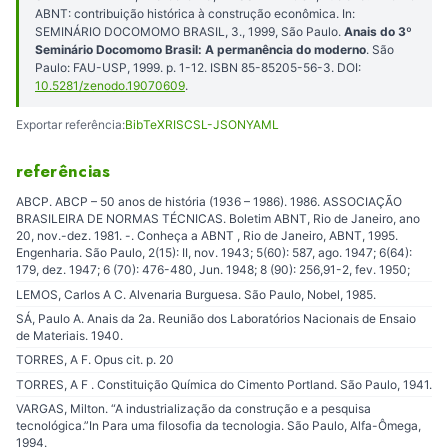
ABNT: contribuição histórica à construção econômica. In:
SEMINÁRIO DOCOMOMO BRASIL, 3., 1999, São Paulo.
Anais do 3º
Seminário Docomomo Brasil: A permanência do moderno
. São
Paulo: FAU-USP, 1999. p. 1-12. ISBN 85-85205-56-3. DOI:
10.5281/zenodo.19070609
.
Exportar referência:
BibTeX
RIS
CSL-JSON
YAML
referências
ABCP. ABCP – 50 anos de história (1936 – 1986). 1986. ASSOCIAÇÃO
BRASILEIRA DE NORMAS TÉCNICAS. Boletim ABNT, Rio de Janeiro, ano
20, nov.-dez. 1981. -. Conheça a ABNT , Rio de Janeiro, ABNT, 1995.
Engenharia. São Paulo, 2(15): II, nov. 1943; 5(60): 587, ago. 1947; 6(64):
179, dez. 1947; 6 (70): 476-480, Jun. 1948; 8 (90): 256,91-2, fev. 1950;
LEMOS, Carlos A C. Alvenaria Burguesa. São Paulo, Nobel, 1985.
SÁ, Paulo A. Anais da 2a. Reunião dos Laboratórios Nacionais de Ensaio
de Materiais. 1940.
TORRES, A F. Opus cit. p. 20
TORRES, A F . Constituição Química do Cimento Portland. São Paulo, 1941.
VARGAS, Milton. “A industrialização da construção e a pesquisa
tecnológica.”In Para uma filosofia da tecnologia. São Paulo, Alfa-Ômega,
1994.