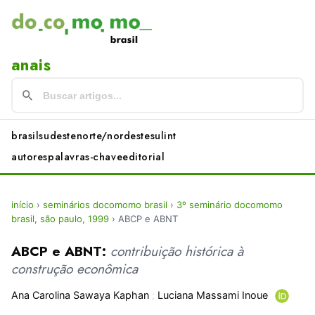
anais
brasil
sudeste
norte/nordeste
sul
int
autores
palavras-chave
editorial
início
›
seminários docomomo brasil
›
3º seminário docomomo
brasil, são paulo, 1999
›
ABCP e ABNT
ABCP e ABNT:
contribuição histórica à
construção econômica
Ana Carolina Sawaya Kaphan
;
Luciana Massami Inoue