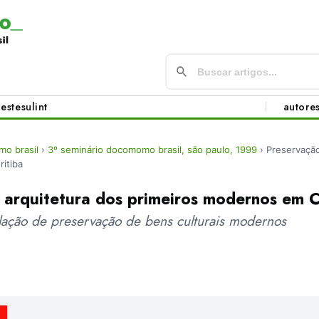
este
sul
int
autore
o brasil
›
3º seminário docomomo brasil, são paulo, 1999
›
Preservação
itiba
 arquitetura dos primeiros modernos em C
slação de preservação de bens culturais modernos