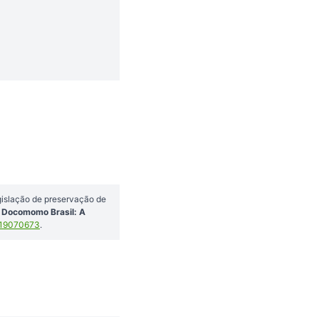
gislação de preservação de
o Docomomo Brasil: A
.19070673
.