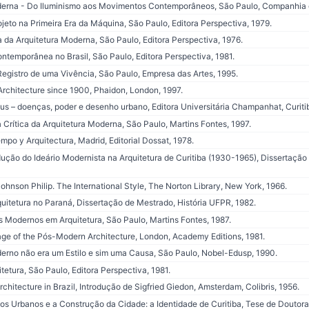
derna - Do Iluminismo aos Movimentos Contemporâneos, São Paulo, Companhia d
eto na Primeira Era da Máquina, São Paulo, Editora Perspectiva, 1979.
da Arquitetura Moderna, São Paulo, Editora Perspectiva, 1976.
temporânea no Brasil, São Paulo, Editora Perspectiva, 1981.
egistro de uma Vivência, São Paulo, Empresa das Artes, 1995.
rchitecture since 1900, Phaidon, London, 1997.
s – doenças, poder e desenho urbano, Editora Universitária Champanhat, Curitib
rítica da Arquitetura Moderna, São Paulo, Martins Fontes, 1997.
mpo y Arquitectura, Madrid, Editorial Dossat, 1978.
ução do Ideário Modernista na Arquitetura de Curitiba (1930-1965), Dissertaçã
son Philip. The International Style, The Norton Library, New York, 1966.
itetura no Paraná, Dissertação de Mestrado, História UFPR, 1982.
Modernos em Arquitetura, São Paulo, Martins Fontes, 1987.
e of the Pós-Modern Architecture, London, Academy Editions, 1981.
rno não era um Estilo e sim uma Causa, São Paulo, Nobel-Edusp, 1990.
tura, São Paulo, Editora Perspectiva, 1981.
hitecture in Brazil, Introdução de Sigfried Giedon, Amsterdam, Colibris, 1956.
os Urbanos e a Construção da Cidade: a Identidade de Curitiba, Tese de Doutor