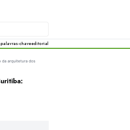
s
palavras-chave
editorial
 da arquitetura dos
uritiba: