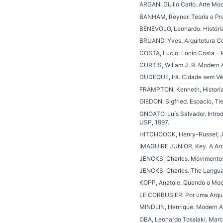
ARGAN, Giulio Carlo. Arte Mo
BANHAM, Reyner. Teoria e Proj
BENEVOLO, Leonardo. História 
BRUAND, Yves. Arquitetura Con
COSTA, Lucio. Lucio Costa - R
CURTIS, Wiliam J. R. Modern A
DUDEQUE, Irã. Cidade sem Véu
FRAMPTON, Kenneth, Historia C
GIEDON, Sigfried. Espacio, Tie
GNOATO, Luís Salvador. Introd
USP, 1997.
HITCHCOCK, Henry-Russel; John
IMAGUIRE JUNIOR, Key. A Arqu
JENCKS, Charles. Movimentos 
JENCKS, Charles. The Languag
KOPP, Anatole. Quando o Mode
LE CORBUSIER. Por uma Arquite
MINDLIN, Henrique. Modern Arc
OBA, Leonardo Tossiaki. Marc