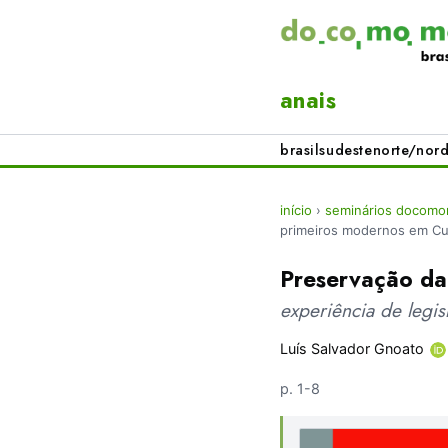
anais
brasil
sudeste
norte/nord
início
›
seminários docomom
primeiros modernos em Cur
Preservação da
experiência de legi
Luís Salvador Gnoato
p. 1-8