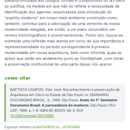
paulista vinculada aos códigos formais e compositivos do art-déco
se justifica, na medida em que não só reflete a necessidade de
identificação dos agentes responsáveis pela introdução do
“espírito moderno” em nosso meio ambiente construído como,
também, contribui para a valorização de uma vertente de nossa
modernidade relegada, até então, a um plano secundário em
termos historiográficos e preservacionistas. Posto isto, busca-se
estimular uma reflexão mais atenta em torno de sua importância e
representatividade no período correspondente à primeira
modernidade em nossa arquitetura, bem como informar quais as
ações que estão em andamento junto ao Condephaat ,com vistas
à preservação institucional de uma parte desse rico acervo.
como citar
BAPTISTA CAMPOS, Vitor José. Reconhecimento e preservação da
Arquitetura Art-Déco no Estado de São Paulo. In: SEMINÁRIO
DOCOMOMO BRASIL, 3., 1999, São Paulo.
Anais do 3º Seminário
Docomomo Brasil: A permanência do moderno
. São Paulo: FAU-
USP, 1999. p. 1-6. ISBN 85-85205-56-3. DOI:
10.5281/zenodo.19070693
.
Exportar referência:
BibTeX
RIS
CSL-JSON
YAML