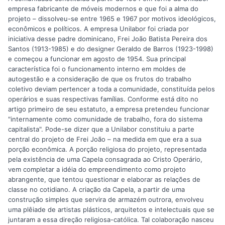
empresa fabricante de móveis modernos e que foi a alma do
projeto – dissolveu-se entre 1965 e 1967 por motivos ideológicos,
econômicos e políticos. A empresa Unilabor foi criada por
iniciativa desse padre dominicano, Frei João Batista Pereira dos
Santos (1913-1985) e do designer Geraldo de Barros (1923-1998)
e começou a funcionar em agosto de 1954. Sua principal
característica foi o funcionamento interno em moldes de
autogestão e a consideração de que os frutos do trabalho
coletivo deviam pertencer a toda a comunidade, constituída pelos
operários e suas respectivas famílias. Conforme está dito no
artigo primeiro de seu estatuto, a empresa pretendeu funcionar
"internamente como comunidade de trabalho, fora do sistema
capitalista". Pode-se dizer que a Unilabor constituiu a parte
central do projeto de Frei João – na medida em que era a sua
porção econômica. A porção religiosa do projeto, representada
pela existência de uma Capela consagrada ao Cristo Operário,
vem completar a idéia do empreendimento como projeto
abrangente, que tentou questionar e elaborar as relações de
classe no cotidiano. A criação da Capela, a partir de uma
construção simples que servira de armazém outrora, envolveu
uma plêiade de artistas plásticos, arquitetos e intelectuais que se
juntaram a essa direção religiosa-católica. Tal colaboração nasceu