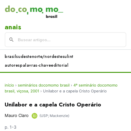
anais
brasil
sudeste
norte/nordeste
sul
int
autores
palavras-chave
editorial
início
›
seminários docomomo brasil
›
4º seminário docomomo
brasil, viçosa, 2001
›
Unilabor e a capela Cristo Operário
Unilabor e a capela Cristo Operário
Mauro Claro
(USP; Mackenzie)
p. 1-3