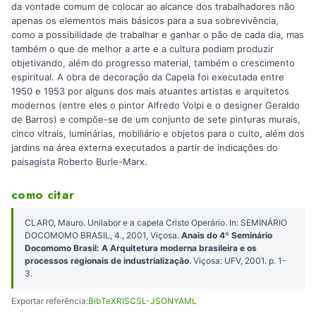
da vontade comum de colocar ao alcance dos trabalhadores não
apenas os elementos mais básicos para a sua sobrevivência,
como a possibilidade de trabalhar e ganhar o pão de cada dia, mas
também o que de melhor a arte e a cultura podiam produzir
objetivando, além do progresso material, também o crescimento
espiritual. A obra de decoração da Capela foi executada entre
1950 e 1953 por alguns dos mais atuantes artistas e arquitetos
modernos (entre eles o pintor Alfredo Volpi e o designer Geraldo
de Barros) e compõe-se de um conjunto de sete pinturas murais,
cinco vitrais, luminárias, mobiliário e objetos para o culto, além dos
jardins na área externa executados a partir de indicações do
paisagista Roberto Burle-Marx.
como citar
CLARO, Mauro. Unilabor e a capela Cristo Operário. In: SEMINÁRIO
DOCOMOMO BRASIL, 4., 2001, Viçosa.
Anais do 4º Seminário
Docomomo Brasil: A Arquitetura moderna brasileira e os
processos regionais de industrialização
. Viçosa: UFV, 2001. p. 1-
3.
Exportar referência:
BibTeX
RIS
CSL-JSON
YAML