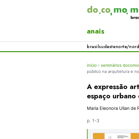
anais
brasil
sudeste
norte/nord
início
›
seminários docomom
público na arquitetura e 
A expressão art
espaço urbano 
Maria Eleonora Ulian de 
p. 1-3