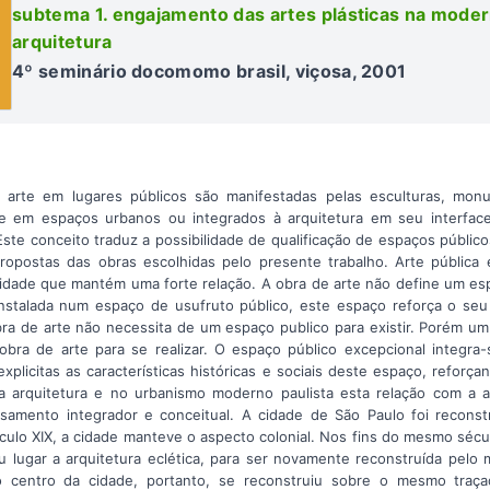
subtema 1. engajamento das artes plásticas na moder
arquitetura
4º seminário docomomo brasil, viçosa, 2001
e arte em lugares públicos são manifestadas pelas esculturas, mon
rte em espaços urbanos ou integrados à arquitetura em seu interfa
Este conceito traduz a possibilidade de qualificação de espaços públic
opostas das obras escolhidas pelo presente trabalho. Arte pública 
cidade que mantém uma forte relação. A obra de arte não define um es
nstalada num espaço de usufruto público, este espaço reforça o seu 
obra de arte não necessita de um espaço publico para existir. Porém u
 obra de arte para se realizar. O espaço público excepcional integr
explicitas as características históricas e sociais deste espaço, reforç
a arquitetura e no urbanismo moderno paulista esta relação com a a
samento integrador e conceitual. A cidade de São Paulo foi reconst
lo XIX, a cidade manteve o aspecto colonial. Nos fins do mesmo séc
u lugar a arquitetura eclética, para ser novamente reconstruída pelo
o centro da cidade, portanto, se reconstruiu sobre o mesmo traç