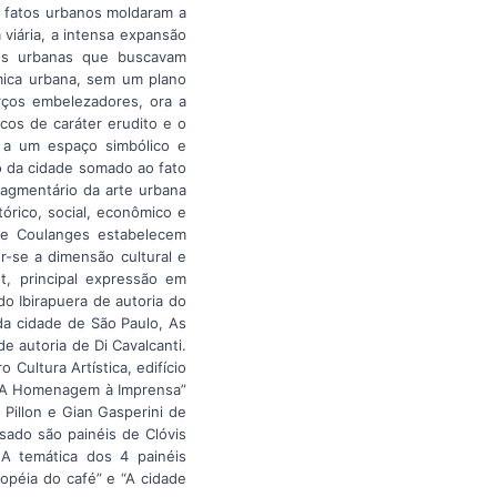
s fatos urbanos moldaram a
viária, a intensa expansão
ões urbanas que buscavam
âmica urbana, sem um plano
orços embelezadores, ora a
cos de caráter erudito e o
 a um espaço simbólico e
o da cidade somado ao fato
fragmentário da arte urbana
tórico, social, econômico e
de Coulanges estabelecem
r-se a dimensão cultural e
t, principal expressão em
 Ibirapuera de autoria do
da cidade de São Paulo, As
e autoria de Di Cavalcanti.
 Cultura Artística, edifício
l “A Homenagem à Imprensa”
 Pillon e Gian Gasperini de
sado são painéis de Clóvis
 A temática dos 4 painéis
popéia do café” e “A cidade