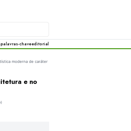
s
palavras-chave
editorial
tística moderna de caráter
itetura e no
e)