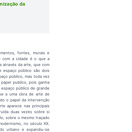
nização da
umentos, fontes, murais e
ce com a cidade é o que a
os através da arte, que com
e espaço público são dois
paço público, mas toda vez
papel publico, pois ganha
m espaço público de grande
a-se a uma obra de arte de
ando o papel da intervenção
rte aparece nas principais
ruída duas vezes sobre si
ulo, sobre o mesmo traçado
 modernismo, no século XX.
ado urbano e expandiu-se