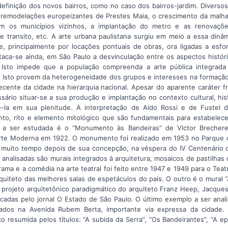
definição dos novos bairros, como no caso dos bairros-jardim. Diverso
 remodelações europeizantes de Prestes Maia, o crescimento da malha 
m os municípios vizinhos, a implantação do metro e as renovaç
e transito, etc. A arte urbana paulistana surgiu em meio a essa din
se, principalmente por locações pontuais de obras, ora ligadas a esf
aca-se ainda, em São Paulo a desvinculação entre os aspectos históri
 Isto impede que a população compreenda a arte pública integrada
te. Isto provem da heterogeneidade dos grupos e interesses na formaçã
recente da cidade na hierarquia nacional. Apesar do aparente caráter 
ário situar-se a sua produção e implantação no contexto cultural, his
-la em sua plenitude. A interpretação de Aldo Rossi e de Fustel 
o, rito e elemento mitológico que são fundamentais para estabelece
ra a ser estudada é o “Monumento às Bandeiras” de Victor Brechere
rte Moderna em 1922. O monumento foi realizado em 1953 no Parque do
 muito tempo depois de sua concepção, na véspera do IV Centenário 
analisadas são murais integrados à arquitetura, mosaicos de pastilhas d
ma e a comédia na arte teatral foi feito entre 1947 e 1949 para o Teatro
arquiteto das melhores salas de espetáculos do país. O outro é o mura
 projeto arquitetônico paradigmático do arquiteto Franz Heep, Jacques
adas pelo jornal O Estado de São Paulo. O último exemplo a ser anali
zados na Avenida Rubem Berta, importante via expressa da cidade.
ico resumida pelos títulos: “A subida da Serra”, “Os Bandeirantes”, “A e