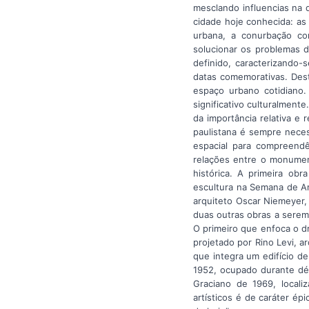
mesclando influencias na 
cidade hoje conhecida: as
urbana, a conurbação co
solucionar os problemas d
definido, caracterizando-
datas comemorativas. Dest
espaço urbano cotidiano.
significativo culturalmen
da importância relativa e 
paulistana é sempre necess
espacial para compreendê
relações entre o monument
histórica. A primeira ob
escultura na Semana de A
arquiteto Oscar Niemeyer,
duas outras obras a serem 
O primeiro que enfoca o dra
projetado por Rino Levi, 
que integra um edifício de
1952, ocupado durante déc
Graciano de 1969, locali
artísticos é de caráter ép