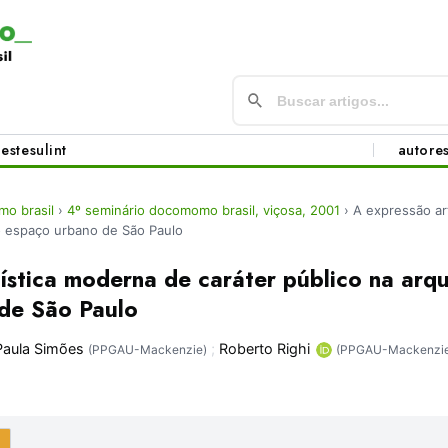
este
sul
int
autore
o brasil
›
4º seminário docomomo brasil, viçosa, 2001
›
A expressão ar
no espaço urbano de São Paulo
ística moderna de caráter público na arqu
de São Paulo
Paula Simões
;
Roberto Righi
(PPGAU-Mackenzie)
(PPGAU-Mackenzi