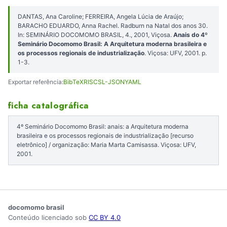
DANTAS, Ana Caroline; FERREIRA, Angela Lúcia de Araújo;
BARACHO EDUARDO, Anna Rachel. Radburn na Natal dos anos 30.
In: SEMINÁRIO DOCOMOMO BRASIL, 4., 2001, Viçosa.
Anais do 4º
Seminário Docomomo Brasil: A Arquitetura moderna brasileira e
os processos regionais de industrialização
. Viçosa: UFV, 2001. p.
1-3.
Exportar referência:
BibTeX
RIS
CSL-JSON
YAML
ficha catalográfica
4º Seminário Docomomo Brasil: anais: a Arquitetura moderna
brasileira e os processos regionais de industrialização [recurso
eletrônico] / organização: Maria Marta Camisassa. Viçosa: UFV,
2001.
docomomo brasil
Conteúdo licenciado sob
CC BY 4.0