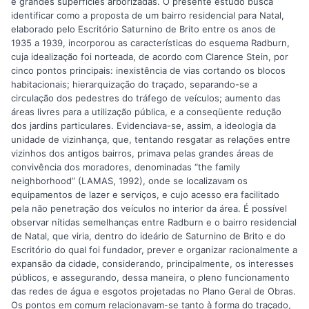
e grandes superfícies arborizadas. O presente estudo busca
identificar como a proposta de um bairro residencial para Natal,
elaborado pelo Escritório Saturnino de Brito entre os anos de
1935 a 1939, incorporou as características do esquema Radburn,
cuja idealização foi norteada, de acordo com Clarence Stein, por
cinco pontos principais: inexistência de vias cortando os blocos
habitacionais; hierarquização do traçado, separando-se a
circulação dos pedestres do tráfego de veículos; aumento das
áreas livres para a utilização pública, e a conseqüente redução
dos jardins particulares. Evidenciava-se, assim, a ideologia da
unidade de vizinhança, que, tentando resgatar as relações entre
vizinhos dos antigos bairros, primava pelas grandes áreas de
convivência dos moradores, denominadas “the family
neighborhood” (LAMAS, 1992), onde se localizavam os
equipamentos de lazer e serviços, e cujo acesso era facilitado
pela não penetração dos veículos no interior da área. É possível
observar nítidas semelhanças entre Radburn e o bairro residencial
de Natal, que viria, dentro do ideário de Saturnino de Brito e do
Escritório do qual foi fundador, prever e organizar racionalmente a
expansão da cidade, considerando, principalmente, os interesses
públicos, e assegurando, dessa maneira, o pleno funcionamento
das redes de água e esgotos projetadas no Plano Geral de Obras.
Os pontos em comum relacionavam-se tanto à forma do traçado,