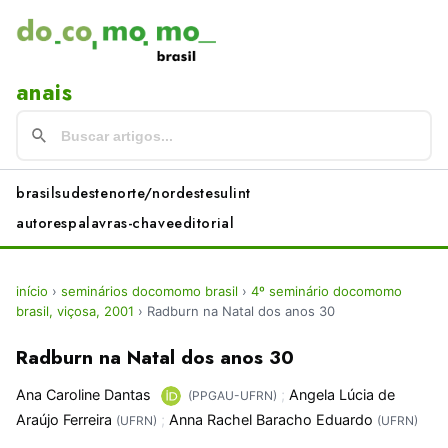
anais
brasil
sudeste
norte/nordeste
sul
int
autores
palavras-chave
editorial
início
›
seminários docomomo brasil
›
4º seminário docomomo
brasil, viçosa, 2001
›
Radburn na Natal dos anos 30
Radburn na Natal dos anos 30
Ana Caroline Dantas
;
Angela Lúcia de
(PPGAU-UFRN)
Araújo Ferreira
;
Anna Rachel Baracho Eduardo
(UFRN)
(UFRN)