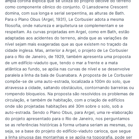
ampla cortina elíptica que se utiliza do próprio declive do terreno
como componente cênico do conjunto. O Lansdowne Crescent
domina, com sua longa e serial serpentina, as alturas de Bath.
Para o Plano Obus (Argel, 1931), Le Corbusier adota a mesma
filosofia, onde natureza e arquitetura se complementam e se
respeitam. As curvas projetadas em Argel, como em Bath, estão
adaptadas aos acidentes do terreno, ainda que as variações de
nível sejam mais exageradas que as que existem no traçado da
cidade inglesa. Mas, anterior a Argel, o projeto de Le Corbusier
para o Rio de Janeiro, de 1929, também apresenta uma proposta
de um edifício-viaduto que, tendo o mar a frente e a mata
atlântica ao fundo, se apóia nas curvas de nível e se desenvolve
paralela a linha da baía de Guanabara. A proposta de Le Corbusier
compõe-se de uma auto-estrada, localizada a 100m do solo, que
atravessa a cidade, saltando obstáculos, contornando barreiras ou
rompendo bloqueios. Na proposta são resolvidos os problemas de
circulação, e também de habitação, com a criação de edifícios
onde são projetadas habitações até 30m sobre o solo, sob a
auto-estrada. Sendo o Plano Obus, para Argel, uma re-elaboração
do projeto apresentado para o Rio de Janeiro, nos perguntamos
se as referências históricas à forma urbana seriam as mesmas, ou
seja, se a base do projeto do edifício-viaduto carioca, que segue
a linha sinuosa das montanhas e se apóia na topografia, pode ser