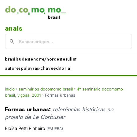
anais
brasil
sudeste
norte/nordeste
sul
int
autores
palavras-chave
editorial
início
›
seminários docomomo brasil
›
4º seminário docomomo
brasil, viçosa, 2001
›
Formas urbanas
Formas urbanas:
referências históricas no
projeto de Le Corbusier
Eloísa Petti Pinheiro
(FAUFBA)