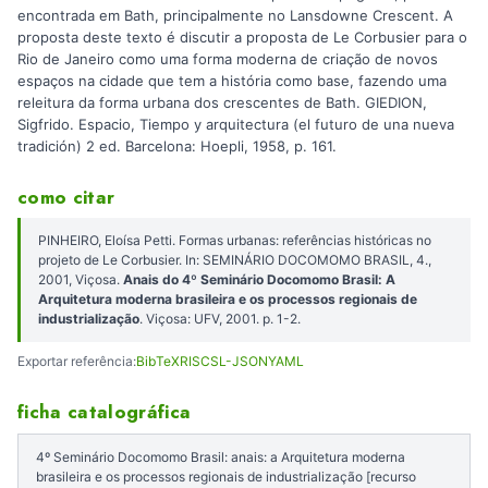
encontrada em Bath, principalmente no Lansdowne Crescent. A
proposta deste texto é discutir a proposta de Le Corbusier para o
Rio de Janeiro como uma forma moderna de criação de novos
espaços na cidade que tem a história como base, fazendo uma
releitura da forma urbana dos crescentes de Bath. GIEDION,
Sigfrido. Espacio, Tiempo y arquitectura (el futuro de una nueva
tradición) 2 ed. Barcelona: Hoepli, 1958, p. 161.
como citar
PINHEIRO, Eloísa Petti. Formas urbanas: referências históricas no
projeto de Le Corbusier. In: SEMINÁRIO DOCOMOMO BRASIL, 4.,
2001, Viçosa.
Anais do 4º Seminário Docomomo Brasil: A
Arquitetura moderna brasileira e os processos regionais de
industrialização
. Viçosa: UFV, 2001. p. 1-2.
Exportar referência:
BibTeX
RIS
CSL-JSON
YAML
ficha catalográfica
4º Seminário Docomomo Brasil: anais: a Arquitetura moderna
brasileira e os processos regionais de industrialização [recurso