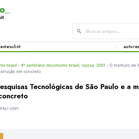
este
sul
int
autore
o brasil
›
4º seminário docomomo brasil, viçosa, 2001
›
O Instituto de
nstrução em concreto
Pesquisas Tecnológicas de São Paulo e a 
concreto
(FAU-USP)