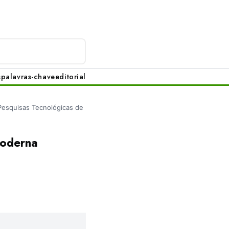
s
palavras-chave
editorial
 Pesquisas Tecnológicas de
moderna