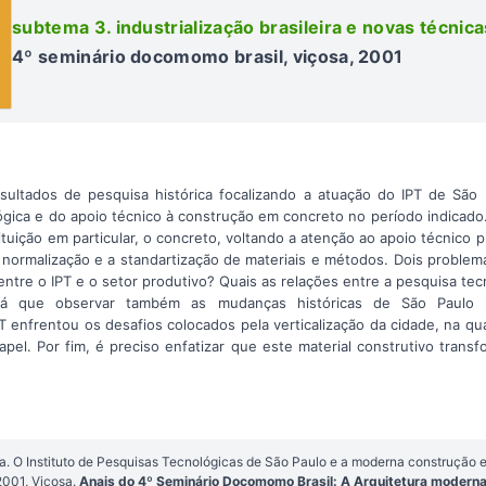
subtema 3. industrialização brasileira e novas técnic
4º seminário docomomo brasil, viçosa, 2001
sultados de pesquisa histórica focalizando a atuação do IPT de São
gica e do apoio técnico à construção em concreto no período indicado
ituição em particular, o concreto, voltando a atenção ao apoio técnico
a normalização e a standartização de materiais e métodos. Dois proble
ntre o IPT e o setor produtivo? Quais as relações entre a pesquisa tecn
 Há que observar também as mudanças históricas de São Paulo
enfrentou os desafios colocados pela verticalização da cidade, na qua
el. Por fim, é preciso enfatizar que este material construtivo tran
. O Instituto de Pesquisas Tecnológicas de São Paulo e a moderna construção 
001, Viçosa.
Anais do 4º Seminário Docomomo Brasil: A Arquitetura moderna 