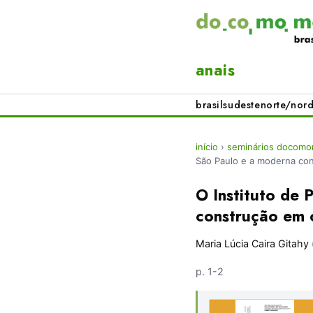
anais
brasil
sudeste
norte/nord
início
›
seminários docomom
São Paulo e a moderna co
O Instituto de 
construção em 
Maria Lúcia Caira Gitahy
p. 1-2