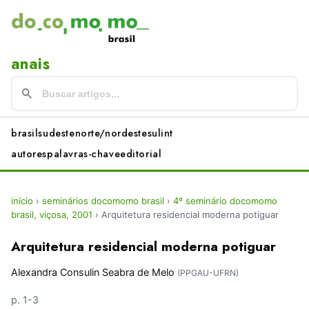
anais
brasil
sudeste
norte/nordeste
sul
int
autores
palavras-chave
editorial
início
›
seminários docomomo brasil
›
4º seminário docomomo
brasil, viçosa, 2001
›
Arquitetura residencial moderna potiguar
Arquitetura residencial moderna potiguar
Alexandra Consulin Seabra de Melo
(PPGAU-UFRN)
p. 1-3