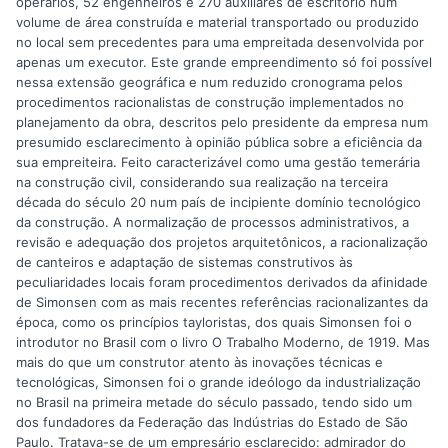
operários, 52 engenheiros e 270 auxiliares de escritório num
volume de área construída e material transportado ou produzido
no local sem precedentes para uma empreitada desenvolvida por
apenas um executor. Este grande empreendimento só foi possível
nessa extensão geográfica e num reduzido cronograma pelos
procedimentos racionalistas de construção implementados no
planejamento da obra, descritos pelo presidente da empresa num
presumido esclarecimento à opinião pública sobre a eficiência da
sua empreiteira. Feito caracterizável como uma gestão temerária
na construção civil, considerando sua realização na terceira
década do século 20 num país de incipiente domínio tecnológico
da construção. A normalização de processos administrativos, a
revisão e adequação dos projetos arquitetônicos, a racionalização
de canteiros e adaptação de sistemas construtivos às
peculiaridades locais foram procedimentos derivados da afinidade
de Simonsen com as mais recentes referências racionalizantes da
época, como os princípios tayloristas, dos quais Simonsen foi o
introdutor no Brasil com o livro O Trabalho Moderno, de 1919. Mas
mais do que um construtor atento às inovações técnicas e
tecnológicas, Simonsen foi o grande ideólogo da industrialização
no Brasil na primeira metade do século passado, tendo sido um
dos fundadores da Federação das Indústrias do Estado de São
Paulo. Tratava-se de um empresário esclarecido: admirador do