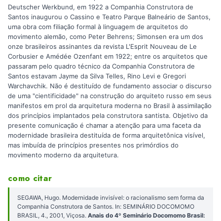
Deutscher Werkbund, em 1922 a Companhia Construtora de
Santos inaugurou o Cassino e Teatro Parque Balneário de Santos,
uma obra com filiação formal à linguagem de arquitetos do
movimento alemão, como Peter Behrens; Simonsen era um dos
onze brasileiros assinantes da revista L'Esprit Nouveau de Le
Corbusier e Amédée Ozenfant em 1922; entre os arquitetos que
passaram pelo quadro técnico da Companhia Construtora de
Santos estavam Jayme da Silva Telles, Rino Levi e Gregori
Warchavchik. Não é destituído de fundamento associar o discurso
de uma "cientificidade" na construção do arquiteto russo em seus
manifestos em prol da arquitetura moderna no Brasil à assimilação
dos princípios implantados pela construtora santista. Objetivo da
presente comunicação é chamar a atenção para uma faceta da
modernidade brasileira destituída de forma arquitetônica visível,
mas imbuída de princípios presentes nos primórdios do
movimento moderno da arquitetura.
como citar
SEGAWA, Hugo. Modernidade invisível: o racionalismo sem forma da
Companhia Construtora de Santos. In: SEMINÁRIO DOCOMOMO
BRASIL, 4., 2001, Viçosa.
Anais do 4º Seminário Docomomo Brasil: