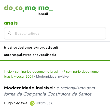
anais
brasil
sudeste
norte/nordeste
sul
int
autores
palavras-chave
editorial
início
›
seminários docomomo brasil
›
4º seminário docomomo
brasil, viçosa, 2001
›
Modernidade invisível
Modernidade invisível:
o racionalismo sem
forma da Companhia Construtora de Santos
Hugo Segawa
(EESC-USP)