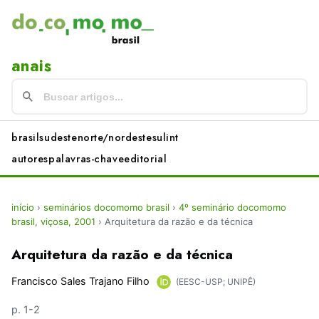
anais
brasil
sudeste
norte/nordeste
sul
int
autores
palavras-chave
editorial
início
›
seminários docomomo brasil
›
4º seminário docomomo
brasil, viçosa, 2001
›
Arquitetura da razão e da técnica
Arquitetura da razão e da técnica
Francisco Sales Trajano Filho
(EESC-USP; UNIPÊ)
p. 1-2