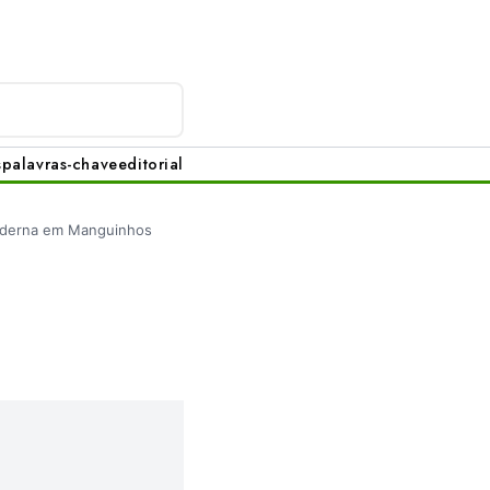
s
palavras-chave
editorial
oderna em Manguinhos