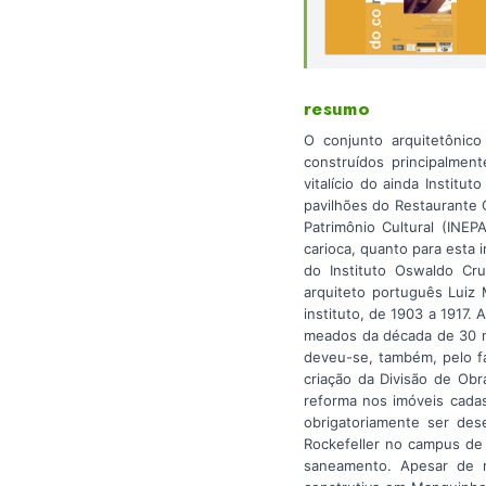
resumo
O conjunto arquitetônic
construídos principalmen
vitalício do ainda Instit
pavilhões do Restaurante 
Patrimônio Cultural (INEP
carioca, quanto para esta 
do Instituto Oswaldo Cr
arquiteto português Luiz
instituto, de 1903 a 1917.
meados da década de 30 ne
deveu-se, também, pelo fat
criação da Divisão de Ob
reforma nos imóveis cadas
obrigatoriamente ser dese
Rockefeller no campus de
saneamento. Apesar de nã