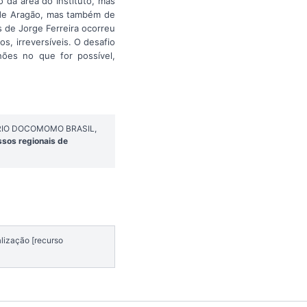
 da área do Instituto, mas
o de Aragão, mas também de
de Jorge Ferreira ocorreu
s, irreversíveis. O desafio
hões no que for possível,
INÁRIO DOCOMOMO BRASIL,
ssos regionais de
alização [recurso