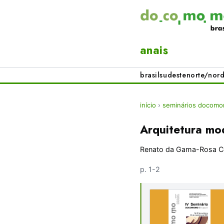
anais
brasil
sudeste
norte/nord
início
›
seminários docomom
Arquitetura m
Renato da Gama-Rosa C
p. 1-2