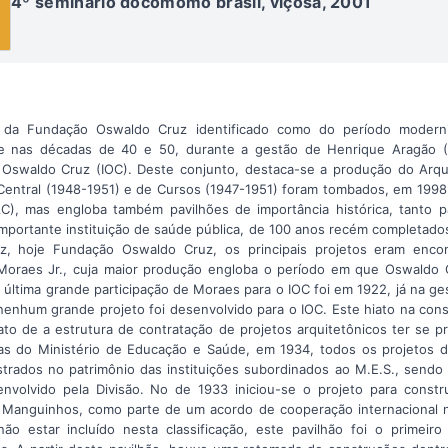
4º seminário docomomo brasil, viçosa, 2001
o da Fundação Oswaldo Cruz identificado como do período moderni
te nas décadas de 40 e 50, durante a gestão de Henrique Aragão (1
uto Oswaldo Cruz (IOC). Deste conjunto, destaca-se a produção do Arqui
Central (1948-1951) e de Cursos (1947-1951) foram tombados, em 1998, 
AC), mas engloba também pavilhões de importância histórica, tanto 
importante instituição de saúde pública, de 100 anos recém completado
uz, hoje Fundação Oswaldo Cruz, os principais projetos eram enc
 Moraes Jr., cuja maior produção engloba o período em que Oswaldo 
 A última grande participação de Moraes para o IOC foi em 1922, já na g
nhum grande projeto foi desenvolvido para o IOC. Este hiato na con
o de a estrutura de contratação de projetos arquitetônicos ter se pro
ras do Ministério de Educação e Saúde, em 1934, todos os projetos d
trados no patrimônio das instituições subordinados ao M.E.S., sendo
nvolvido pela Divisão. No de 1933 iniciou-se o projeto para constr
 Manguinhos, como parte de um acordo de cooperação internacional n
o estar incluído nesta classificação, este pavilhão foi o primeir