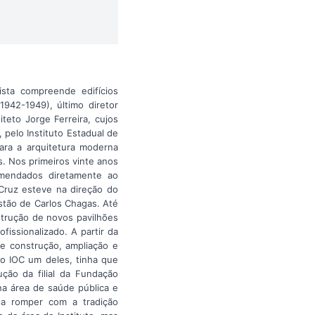
sta compreende edifícios
942-1949), último diretor
teto Jorge Ferreira, cujos
pelo Instituto Estadual de
para a arquitetura moderna
s. Nos primeiros vinte anos
omendados diretamente ao
Cruz esteve na direção do
estão de Carlos Chagas. Até
strução de novos pavilhões
fissionalizado. A partir da
e construção, ampliação e
 o IOC um deles, tinha que
ução da filial da Fundação
a área de saúde pública e
o a romper com a tradição