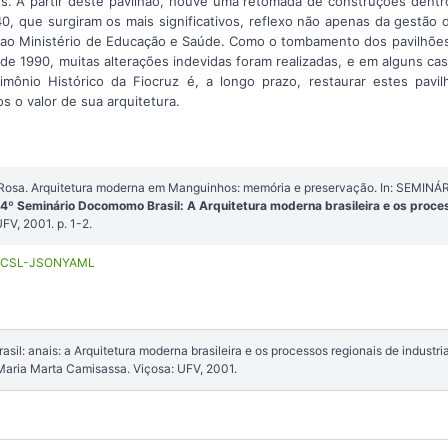
. A partir deste pavilhão, houve uma retomada de construções dentro
 40, que surgiram os mais significativos, reflexo não apenas da gestã
ao Ministério de Educação e Saúde. Como o tombamento dos pavilhões 
de 1990, muitas alterações indevidas foram realizadas, e em alguns caso
mônio Histórico da Fiocruz é, a longo prazo, restaurar estes pavil
s o valor de sua arquitetura.
osa. Arquitetura moderna em Manguinhos: memória e preservação. In: SEM
 4º Seminário Docomomo Brasil: A Arquitetura moderna brasileira e os proce
UFV, 2001. p. 1-2.
CSL-JSON
YAML
il: anais: a Arquitetura moderna brasileira e os processos regionais de industri
 Maria Marta Camisassa. Viçosa: UFV, 2001.