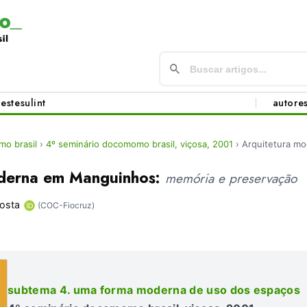
este
sul
int
autore
o brasil
›
4º seminário docomomo brasil, viçosa, 2001
›
Arquitetura m
oderna em Manguinhos:
memória e preservação
osta
(COC-Fiocruz)
subtema 4. uma forma moderna de uso dos espaços