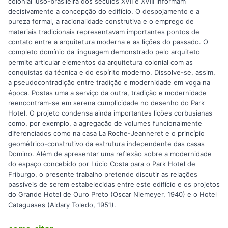
colonial luso-brasileira dos séculos XVII e XVIII informam
decisivamente a concepção do edifício. O despojamento e a
pureza formal, a racionalidade construtiva e o emprego de
materiais tradicionais representavam importantes pontos de
contato entre a arquitetura moderna e as lições do passado. O
completo domínio da linguagem demonstrado pelo arquiteto
permite articular elementos da arquitetura colonial com as
conquistas da técnica e do espírito moderno. Dissolve-se, assim,
a pseudocontradição entre tradição e modernidade em voga na
época. Postas uma a serviço da outra, tradição e modernidade
reencontram-se em serena cumplicidade no desenho do Park
Hotel. O projeto condensa ainda importantes lições corbusianas
como, por exemplo, a agregação de volumes funcionalmente
diferenciados como na casa La Roche-Jeanneret e o princípio
geométrico-construtivo da estrutura independente das casas
Domino. Além de apresentar uma reflexão sobre a modernidade
do espaço concebido por Lúcio Costa para o Park Hotel de
Friburgo, o presente trabalho pretende discutir as relações
passíveis de serem estabelecidas entre este edifício e os projetos
do Grande Hotel de Ouro Preto (Oscar Niemeyer, 1940) e o Hotel
Cataguases (Aldary Toledo, 1951).