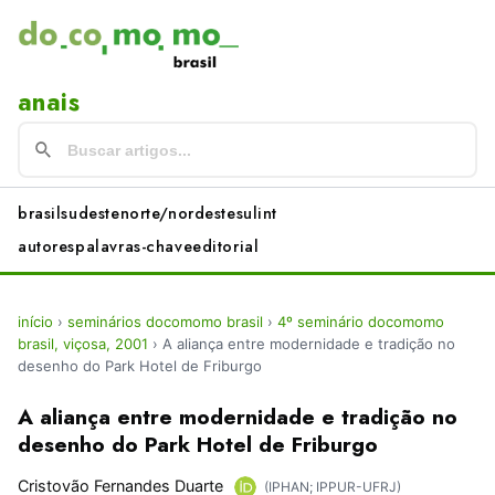
anais
brasil
sudeste
norte/nordeste
sul
int
autores
palavras-chave
editorial
início
›
seminários docomomo brasil
›
4º seminário docomomo
brasil, viçosa, 2001
›
A aliança entre modernidade e tradição no
desenho do Park Hotel de Friburgo
A aliança entre modernidade e tradição no
desenho do Park Hotel de Friburgo
Cristovão Fernandes Duarte
(IPHAN; IPPUR-UFRJ)