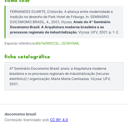
como citar
FERNANDES DUARTE, Cristovão. A aliança entre modernidade e
tradição no desenho do Park Hotel de Friburgo. In: SEMINÁRIO
DOCOMOMO BRASIL, 4., 2001, Viçosa.
Anais do 4º Seminário
Docomomo Brasil: A Arquitetura moderna brasileira e os
processos regionais de industrialização
. Viçosa: UFV, 2001. p. 1-2.
Exportar referência:
BibTeX
RIS
CSL-JSON
YAML
ficha catalográfica
4º Seminário Docomomo Brasil: anais: a Arquitetura moderna
brasileira e os processos regionais de industrialização [recurso
eletrônico] / organização: Maria Marta Camisassa. Viçosa: UFV,
2001.
docomomo brasil
Conteúdo licenciado sob
CC BY 4.0