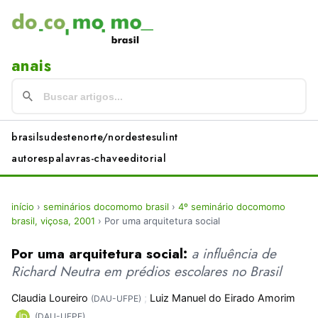
anais
brasil
sudeste
norte/nordeste
sul
int
autores
palavras-chave
editorial
início
›
seminários docomomo brasil
›
4º seminário docomomo
brasil, viçosa, 2001
›
Por uma arquitetura social
Por uma arquitetura social:
a influência de
Richard Neutra em prédios escolares no Brasil
Claudia Loureiro
;
Luiz Manuel do Eirado Amorim
(DAU-UFPE)
(DAU-UFPE)