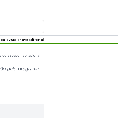
s
palavras-chave
editorial
 do espaço habitacional
ação pelo programa