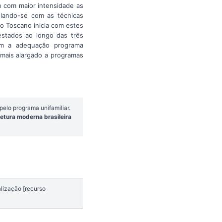
m com maior intensidade as
ulando-se com as técnicas
o Toscano inicia com estes
estados ao longo das três
om a adequação programa
 mais alargado a programas
elo programa unifamiliar.
etura moderna brasileira
alização [recurso