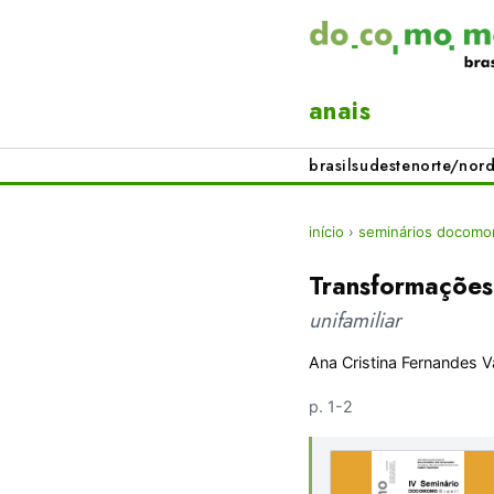
anais
brasil
sudeste
norte/nord
início
›
seminários docomom
Transformações
unifamiliar
Ana Cristina Fernandes V
p. 1-2