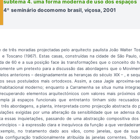
subtema 4. uma forma moderna de uso dos espaços
4º seminário docomomo brasil, viçosa, 2001
e de três moradias projectadas pelo arquitecto paulista João Walter To
 e Toscano (1967). Estas casas, construídas na cidade de São Paulo
da de 60 e a sua posição face às transformações que o conceito do h
somente um pretexto para a discussão das abordagens que o Movimen
los anteriores – designadamente as heranças do século XIX – , e seque
s seus postulados mais ortodoxos. Assim, a casa Jagle aproxima-s
habitacional moderno; enquanto a Carramenha se situa numa integraç
 recuperando elementos arquitectónicos com valores mais próximos da
mpla já espaços funcionais que entretanto tinham sido recusados
três abordagens, a planta, interpretada como projecção abstracta do
lações exigidas por uma alteração da sensibilidade que se adensa d
ca essas inquietações, passando de uma abstracção compositiva dos
princípios – à expressão clara e inequívoca da função a que verdadei
exemplo, no tratamento dado aos vãos, como janelas, que da sua d
a configuração tradicionalmente atribuída às janelas correntes. Tod