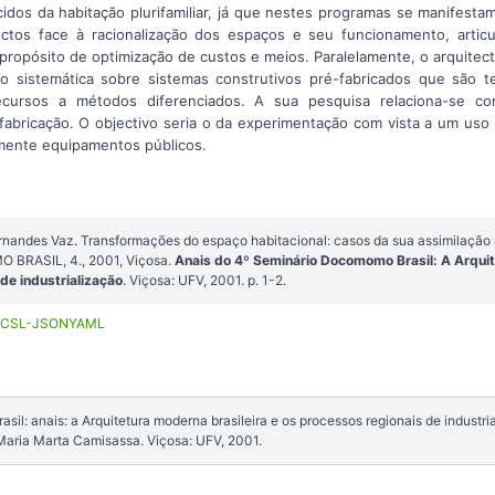
idos da habitação plurifamiliar, já que nestes programas se manifesta
ctos face à racionalização dos espaços e seu funcionamento, artic
propósito de optimização de custos e meios. Paralelamente, o arquitect
ão sistemática sobre sistemas construtivos pré-fabricados que são t
ecursos a métodos diferenciados. A sua pesquisa relaciona-se c
-fabricação. O objectivo seria o da experimentação com vista a um uso
mente equipamentos públicos.
rnandes Vaz. Transformações do espaço habitacional: casos da sua assimilação p
BRASIL, 4., 2001, Viçosa.
Anais do 4º Seminário Docomomo Brasil: A Arquit
de industrialização
. Viçosa: UFV, 2001. p. 1-2.
CSL-JSON
YAML
il: anais: a Arquitetura moderna brasileira e os processos regionais de industri
 Maria Marta Camisassa. Viçosa: UFV, 2001.