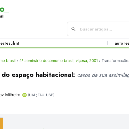
este
sul
int
autore
o brasil
›
4º seminário docomomo brasil, viçosa, 2001
›
Transformações
 do espaço habitacional:
casos da sua assimil
az Milheiro
(UAL; FAU-USP)