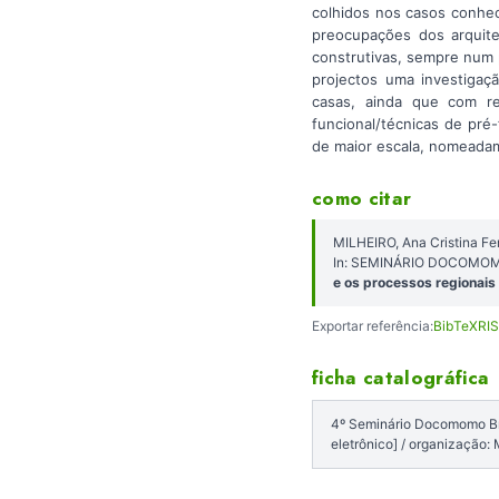
colhidos nos casos conhec
preocupações dos arquite
construtivas, sempre num 
projectos uma investigaç
casas, ainda que com r
funcional/técnicas de pré
de maior escala, nomeada
como citar
MILHEIRO, Ana Cristina Fe
In: SEMINÁRIO DOCOMOMO 
e os processos regionais 
Exportar referência:
BibTeX
RIS
ficha catalográfica
4º Seminário Docomomo Bras
eletrônico] / organização: