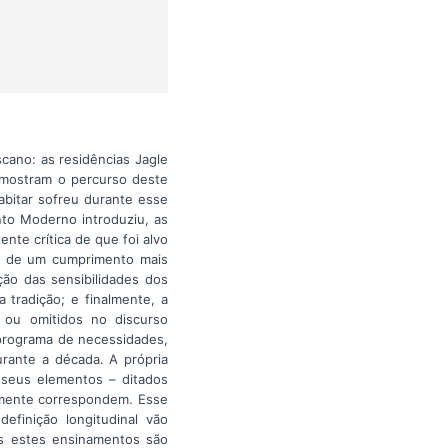
scano: as residências Jagle
, mostram o percurso deste
abitar sofreu durante esse
to Moderno introduziu, as
nte crítica de que foi alvo
e de um cumprimento mais
ão das sensibilidades dos
 tradição; e finalmente, a
 ou omitidos no discurso
 programa de necessidades,
urante a década. A própria
 seus elementos – ditados
ramente correspondem. Esse
efinição longitudinal vão
os estes ensinamentos são