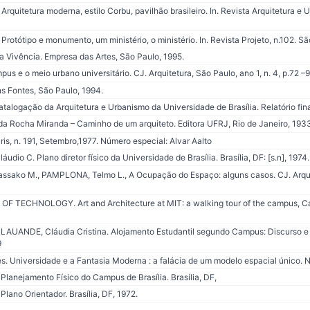
quitetura moderna, estilo Corbu, pavilhão brasileiro. In. Revista Arquitetura e 
otótipo e monumento, um ministério, o ministério. In. Revista Projeto, n.102. São
 Vivência. Empresa das Artes, São Paulo, 1995.
 e o meio urbano universitário. CJ. Arquitetura, São Paulo, ano 1, n. 4, p.72 –91
ins Fontes, São Paulo, 1994.
alogação da Arquitetura e Urbanismo da Universidade de Brasília. Relatório final
da Rocha Miranda – Caminho de um arquiteto. Editora UFRJ, Rio de Janeiro, 193
aris, n. 191, Setembro,1977. Número especial: Alvar Aalto
dio C. Plano diretor físico da Universidade de Brasília. Brasília, DF: [s.n], 1974.
sako M., PAMPLONA, Telmo L., A Ocupação do Espaço: alguns casos. CJ. Arquite
ECHNOLOGY. Art and Architecture at MIT: a walking tour of the campus, Ca
 LAUANDE, Cláudia Cristina. Alojamento Estudantil segundo Campus: Discurso e 
9
 Universidade e a Fantasia Moderna : a falácia de um modelo espacial único. Ni
anejamento Físico do Campus de Brasília. Brasília, DF,
ano Orientador. Brasília, DF, 1972.