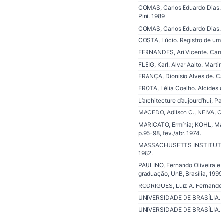
COMAS, Carlos Eduardo Dias. Ar
Pini. 1989
COMAS, Carlos Eduardo Dias. Pr
COSTA, Lúcio. Registro de uma
FERNANDES, Ari Vicente. Campus
FLEIG, Karl. Alvar Aalto. Mart
FRANÇA, Dionísio Alves de. Cat
FROTA, Lélia Coelho. Alcides 
L’architecture d’aujourd’hui, P
MACEDO, Adilson C., NEIVA, Cláu
MARICATO, Ermínia; KOHL, Mas
p.95-98, fev./abr. 1974.
MASSACHUSETTS INSTITUT OF T
1982.
PAULINO, Fernando Oliveira e
graduação, UnB, Brasília, 199
RODRIGUES, Luiz A. Fernandes.
UNIVERSIDADE DE BRASÍLIA. Pl
UNIVERSIDADE DE BRASÍLIA. Pl