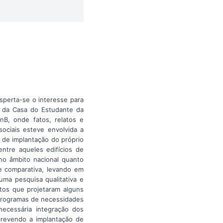
esperta-se o interesse para
es da Casa do Estudante da
nB, onde fatos, relatos e
ociais esteve envolvida a
s de implantação do próprio
ntre aqueles edifícios de
no âmbito nacional quanto
se comparativa, levando em
uma pesquisa qualitativa e
etos que projetaram alguns
 programas de necessidades
necessária integração dos
prevendo a implantação de