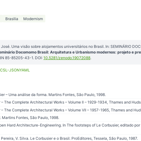
y
Brasilia
Modernism
 José. Uma visão sobre alojamentos universitários no Brasil. In: SEMINÁRIO D
eminário Docomomo Brasil: Arquitetura e Urbanismo modernos: projeto e pr
BN 85-85205-43-1. DOI:
10.5281/zenodo.19072088
.
CSL-JSON
YAML
er – Uma análise da forma. Martins Fontes, São Paulo, 1998.
r – The Complete Architectural Works – Volume ll – 1929-1934, Thames and Huds
r – The Complete Architectural Works – Volume Vll – 1957-1965, Thames and Hud
. Martins Fontes, São Paulo, 1998.
 Hard Architecture-Engineering. In The footsteps of Le Corbusier, editado por
Pereira, V. Silva. Le Corbusier e o Brasil. ProEditores, Tessela, São Paulo, 1987.