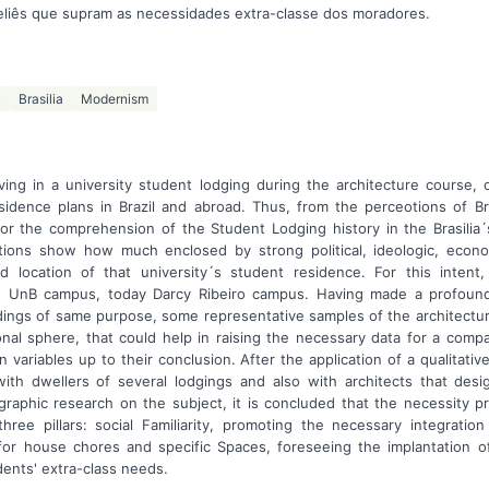
teliês que supram as necessidades extra-classe dos moradores.
y
Brasilia
Modernism
ving in a university student lodging during the architecture course, 
idence plans in Brazil and abroad. Thus, from the perceotions of Bra
or the comprehension of the Student Lodging history in the Brasilia
itions show how much enclosed by strong political, ideologic, econ
nd location of that university´s student residence. For this intent
he UnB campus, today Darcy Ribeiro campus. Having made a profound s
ings of same purpose, some representative samples of the architectur
onal sphere, that could help in raising the necessary data for a compar
n variables up to their conclusion. After the application of a qualitati
 with dwellers of several lodgings and also with architects that de
ographic research on the subject, it is concluded that the necessity p
ree pillars: social Familiarity, promoting the necessary integration
for house chores and specific Spaces, foreseeing the implantation of
dents' extra-class needs.