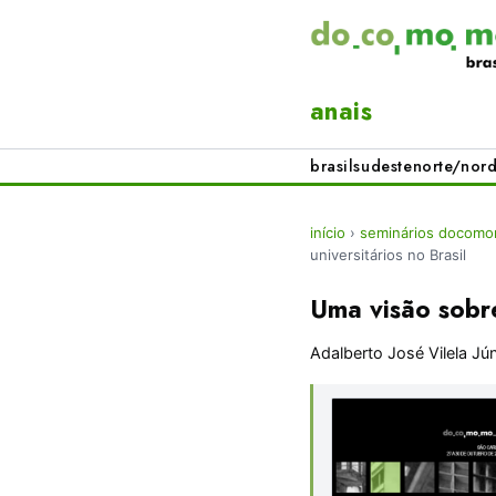
anais
brasil
sudeste
norte/nord
início
›
seminários docomom
universitários no Brasil
Uma visão sobre
Adalberto José Vilela Jún