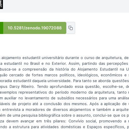
10.5281/zenodo.19072088
 alojamento estudantil universitário durante o curso de arquitetura, d
a estudantil no Brasil e no Exterior. Assim, partindo das percepçõ
, busca-se a compreensão da história do Alojamento Estudantil na U
ão cercado de fortes marcos políticos, ideológicos, econômicos e s
moradia estudantil daquela universidade. Para tanto se aborda questõe
us Darcy Ribeiro. Tendo aprofundado essa questão, escolhe-se, de
 exemplos representativos do período moderno da arquitetura, tanto 
am auxiliar no levantamento de subsídios necessários para uma análi
iáveis de projeto até a conclusão dos mesmos. Após a aplicação de 
u entrevista a moradores de diversos alojamentos e também a arquit
 além de uma pesquisa bibliográfica sobre o assunto, conclui-se que os
za devem avançar em três pilares: Convívio social, promovendo a 
endo a estrutura para atividades domésticas e Espaços específicos, 