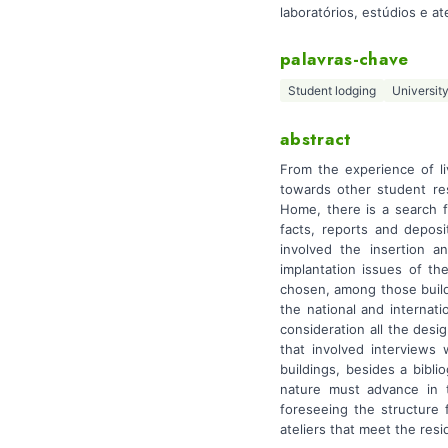
laboratórios, estúdios e a
palavras-chave
Student lodging
Universit
abstract
From the experience of li
towards other student res
Home, there is a search f
facts, reports and depos
involved the insertion a
implantation issues of t
chosen, among those build
the national and internati
consideration all the desig
that involved interviews
buildings, besides a bibli
nature must advance in th
foreseeing the structure 
ateliers that meet the resi