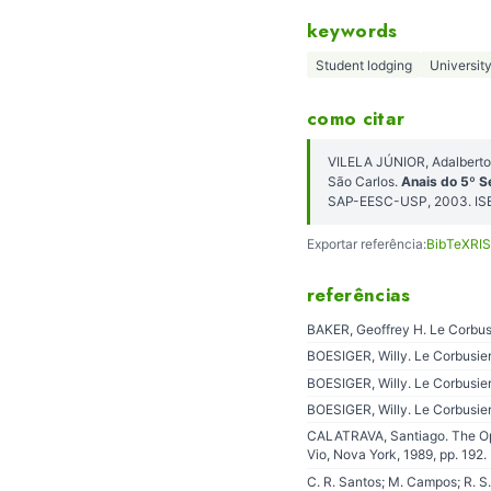
keywords
Student lodging
Universit
como citar
VILELA JÚNIOR, Adalberto
São Carlos.
Anais do 5º S
SAP-EESC-USP, 2003. IS
Exportar referência:
BibTeX
RIS
referências
BAKER, Geoffrey H. Le Corbusi
BOESIGER, Willy. Le Corbusie
BOESIGER, Willy. Le Corbusie
BOESIGER, Willy. Le Corbusier
CALATRAVA, Santiago. The Open
Vio, Nova York, 1989, pp. 192.
C. R. Santos; M. Campos; R. S. 