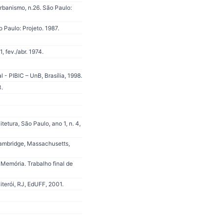
Urbanismo, n.26. São Paulo:
 Paulo: Projeto. 1987.
, fev./abr. 1974.
 - PIBIC – UnB, Brasília, 1998.
3.
tura, São Paulo, ano 1, n. 4,
mbridge, Massachusetts,
Memória. Trabalho final de
terói, RJ, EdUFF, 2001.