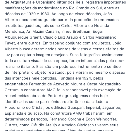
de Arquitetura e Urbanismo Ritter dos Reis, registram importantes
manifestações da modernidade no Rio Grande do Sul, entre as
décadas de 1920 e 1980. Ao longo de cinco décadas, João
Alberto documentou grande parte da produção de renomados
arquitetos gaúchos, tais como Carlos Alberto de Holanda
Mendonça, Ari Mazini Canarin, Irineu Breittman, Edgar
Albuquerque Graeff, Claudio Luiz Araújo e Carlos Maximiliano
Fayet, entre outros. Em trabalho conjunto com arquitetos, João
Alberto busca determinados pontos de vistas e certos efeitos de
luz para captar a imagem desejada. Suas fotografias, assim como
toda a cultura visual de sua época, foram influenciadas pelo neo-
realismo italiano. Elas são um poderoso instrumento no sentido
de interpretar o objeto retratado, pois vibram no mesmo diapasão
das intenções nele contidas. Fundada em 1924, pelos
engenheiros Fernando de Azevedo Moura e Oscar Mostardeiro
Gertum, a construtora AMG foi a responsável pela execução de
reconhecidas obras de Porto Alegre, algumas delas hoje
identificadas como patrimônio arquitetônico da cidade: o
Hipódromo do Cristal, os edifícios Guaspari, Imperial, Jaguaribe,
Esplanada e Sulacap. Na construtora AMG trabalharam, em
determinados períodos, Fernando Corona e Egon Weindorfer.
Outros, como Cláudio Araújo e Arnaldo Gladosch tiveram seus
projetos executadas pela mesma. Além de conter um vasto