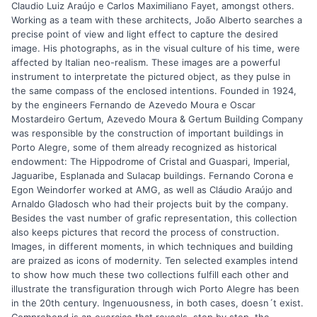
Claudio Luiz Araújo e Carlos Maximiliano Fayet, amongst others.
Working as a team with these architects, João Alberto searches a
precise point of view and light effect to capture the desired
image. His photographs, as in the visual culture of his time, were
affected by Italian neo-realism. These images are a powerful
instrument to interpretate the pictured object, as they pulse in
the same compass of the enclosed intentions. Founded in 1924,
by the engineers Fernando de Azevedo Moura e Oscar
Mostardeiro Gertum, Azevedo Moura & Gertum Building Company
was responsible by the construction of important buildings in
Porto Alegre, some of them already recognized as historical
endowment: The Hippodrome of Cristal and Guaspari, Imperial,
Jaguaribe, Esplanada and Sulacap buildings. Fernando Corona e
Egon Weindorfer worked at AMG, as well as Cláudio Araújo and
Arnaldo Gladosch who had their projects buit by the company.
Besides the vast number of grafic representation, this collection
also keeps pictures that record the process of construction.
Images, in different moments, in which techniques and building
are praized as icons of modernity. Ten selected examples intend
to show how much these two collections fulfill each other and
illustrate the transfiguration through wich Porto Alegre has been
in the 20th century. Ingenuousness, in both cases, doesn´t exist.
Comprehend is an exercice that reveals, step by step, the