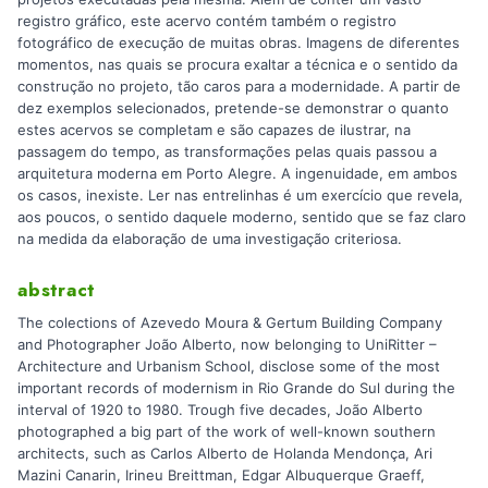
registro gráfico, este acervo contém também o registro
fotográfico de execução de muitas obras. Imagens de diferentes
momentos, nas quais se procura exaltar a técnica e o sentido da
construção no projeto, tão caros para a modernidade. A partir de
dez exemplos selecionados, pretende-se demonstrar o quanto
estes acervos se completam e são capazes de ilustrar, na
passagem do tempo, as transformações pelas quais passou a
arquitetura moderna em Porto Alegre. A ingenuidade, em ambos
os casos, inexiste. Ler nas entrelinhas é um exercício que revela,
aos poucos, o sentido daquele moderno, sentido que se faz claro
na medida da elaboração de uma investigação criteriosa.
abstract
The colections of Azevedo Moura & Gertum Building Company
and Photographer João Alberto, now belonging to UniRitter –
Architecture and Urbanism School, disclose some of the most
important records of modernism in Rio Grande do Sul during the
interval of 1920 to 1980. Trough five decades, João Alberto
photographed a big part of the work of well-known southern
architects, such as Carlos Alberto de Holanda Mendonça, Ari
Mazini Canarin, Irineu Breittman, Edgar Albuquerque Graeff,