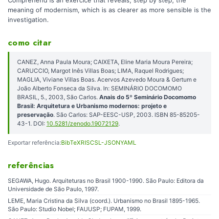
meaning of modernism, which is as clearer as more sensible is the
investigation.
como citar
CANEZ, Anna Paula Moura; CAIXETA, Eline Maria Moura Pereira;
CARUCCIO, Margot Inês Villas Boas; LIMA, Raquel Rodrigues;
MAGLIA, Viviane Villas Boas. Acervos Azevedo Moura & Gertum e
João Alberto Fonseca da Silva. In: SEMINÁRIO DOCOMOMO
BRASIL, 5., 2003, São Carlos.
Anais do 5º Seminário Docomomo
Brasil: Arquitetura e Urbanismo modernos: projeto e
preservação
. São Carlos: SAP-EESC-USP, 2003. ISBN 85-85205-
43-1. DOI:
10.5281/zenodo.19072129
.
Exportar referência:
BibTeX
RIS
CSL-JSON
YAML
referências
SEGAWA, Hugo. Arquiteturas no Brasil 1900-1990. São Paulo: Editora da
Universidade de São Paulo, 1997.
LEME, Maria Cristina da Silva (coord.). Urbanismo no Brasil 1895-1965.
São Paulo: Studio Nobel; FAUUSP; FUPAM, 1999.