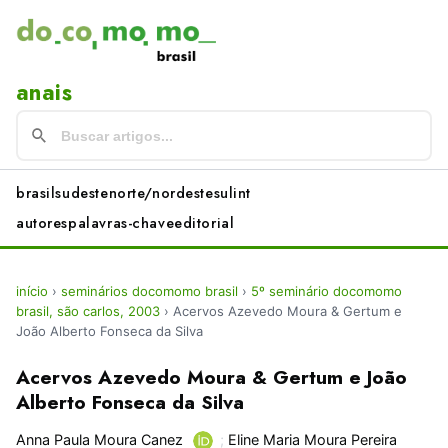
anais
brasil
sudeste
norte/nordeste
sul
int
autores
palavras-chave
editorial
início
›
seminários docomomo brasil
›
5º seminário docomomo
brasil, são carlos, 2003
›
Acervos Azevedo Moura & Gertum e
João Alberto Fonseca da Silva
Acervos Azevedo Moura & Gertum e João
Alberto Fonseca da Silva
Anna Paula Moura Canez
;
Eline Maria Moura Pereira