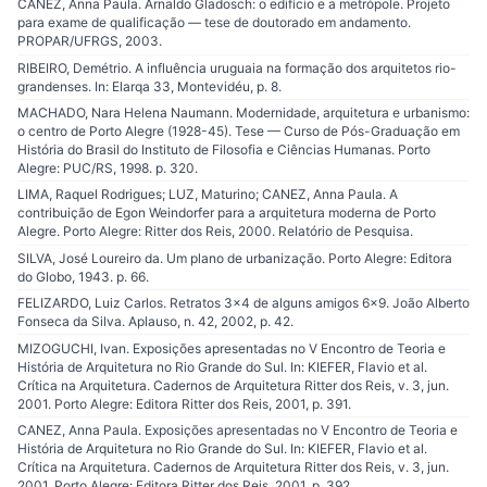
CANEZ, Anna Paula. Arnaldo Gladosch: o edifício e a metrópole. Projeto
para exame de qualificação — tese de doutorado em andamento.
PROPAR/UFRGS, 2003.
RIBEIRO, Demétrio. A influência uruguaia na formação dos arquitetos rio-
grandenses. In: Elarqa 33, Montevidéu, p. 8.
MACHADO, Nara Helena Naumann. Modernidade, arquitetura e urbanismo:
o centro de Porto Alegre (1928-45). Tese — Curso de Pós-Graduação em
História do Brasil do Instituto de Filosofia e Ciências Humanas. Porto
Alegre: PUC/RS, 1998. p. 320.
LIMA, Raquel Rodrigues; LUZ, Maturino; CANEZ, Anna Paula. A
contribuição de Egon Weindorfer para a arquitetura moderna de Porto
Alegre. Porto Alegre: Ritter dos Reis, 2000. Relatório de Pesquisa.
SILVA, José Loureiro da. Um plano de urbanização. Porto Alegre: Editora
do Globo, 1943. p. 66.
FELIZARDO, Luiz Carlos. Retratos 3x4 de alguns amigos 6x9. João Alberto
Fonseca da Silva. Aplauso, n. 42, 2002, p. 42.
MIZOGUCHI, Ivan. Exposições apresentadas no V Encontro de Teoria e
História de Arquitetura no Rio Grande do Sul. In: KIEFER, Flavio et al.
Crítica na Arquitetura. Cadernos de Arquitetura Ritter dos Reis, v. 3, jun.
2001. Porto Alegre: Editora Ritter dos Reis, 2001, p. 391.
CANEZ, Anna Paula. Exposições apresentadas no V Encontro de Teoria e
História de Arquitetura no Rio Grande do Sul. In: KIEFER, Flavio et al.
Crítica na Arquitetura. Cadernos de Arquitetura Ritter dos Reis, v. 3, jun.
2001. Porto Alegre: Editora Ritter dos Reis, 2001, p. 392.