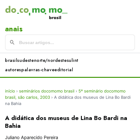
anais
brasil
sudeste
norte/nordeste
sul
int
autores
palavras-chave
editorial
início
›
seminários docomomo brasil
›
5º seminário docomomo
brasil, são carlos, 2003
›
A didática dos museus de Lina Bo Bardi
na Bahia
A didática dos museus de Lina Bo Bardi na
Bahia
Juliano Aparecido Pereira