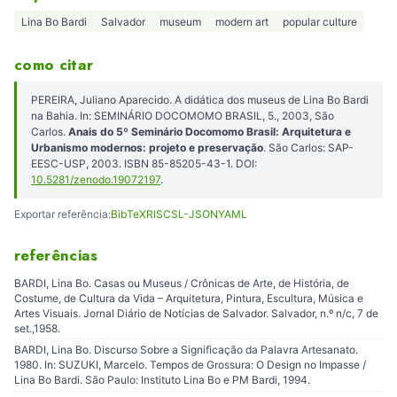
Lina Bo Bardi
Salvador
museum
modern art
popular culture
como citar
PEREIRA, Juliano Aparecido. A didática dos museus de Lina Bo Bardi
na Bahia. In: SEMINÁRIO DOCOMOMO BRASIL, 5., 2003, São
Carlos.
Anais do 5º Seminário Docomomo Brasil: Arquitetura e
Urbanismo modernos: projeto e preservação
. São Carlos: SAP-
EESC-USP, 2003. ISBN 85-85205-43-1. DOI:
10.5281/zenodo.19072197
.
Exportar referência:
BibTeX
RIS
CSL-JSON
YAML
referências
BARDI, Lina Bo. Casas ou Museus / Crônicas de Arte, de História, de
Costume, de Cultura da Vida – Arquitetura, Pintura, Escultura, Música e
Artes Visuais. Jornal Diário de Notícias de Salvador. Salvador, n.º n/c, 7 de
set.,1958.
BARDI, Lina Bo. Discurso Sobre a Significação da Palavra Artesanato.
1980. In: SUZUKI, Marcelo. Tempos de Grossura: O Design no Impasse /
Lina Bo Bardi. São Paulo: Instituto Lina Bo e PM Bardi, 1994.