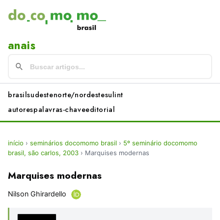
anais
brasil
sudeste
norte/nordeste
sul
int
autores
palavras-chave
editorial
início
›
seminários docomomo brasil
›
5º seminário docomomo
brasil, são carlos, 2003
›
Marquises modernas
Marquises modernas
Nilson Ghirardello