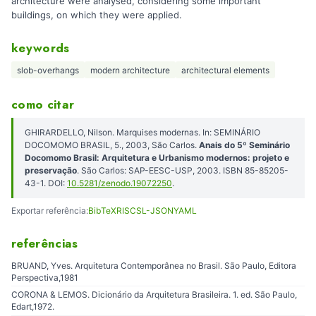
architecture were analysed, considering some important
buildings, on which they were applied.
keywords
slob-overhangs
modern architecture
architectural elements
como citar
GHIRARDELLO, Nilson. Marquises modernas. In: SEMINÁRIO
DOCOMOMO BRASIL, 5., 2003, São Carlos.
Anais do 5º Seminário
Docomomo Brasil: Arquitetura e Urbanismo modernos: projeto e
preservação
. São Carlos: SAP-EESC-USP, 2003. ISBN 85-85205-
43-1. DOI:
10.5281/zenodo.19072250
.
Exportar referência:
BibTeX
RIS
CSL-JSON
YAML
referências
BRUAND, Yves. Arquitetura Contemporânea no Brasil. São Paulo, Editora
Perspectiva,1981
CORONA & LEMOS. Dicionário da Arquitetura Brasileira. 1. ed. São Paulo,
Edart,1972.