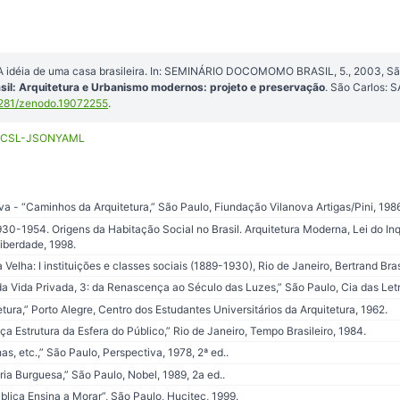
A idéia de uma casa brasileira. In: SEMINÁRIO DOCOMOMO BRASIL, 5., 2003, Sã
il: Arquitetura e Urbanismo modernos: projeto e preservação
. São Carlos:
281/zenodo.19072255
.
CSL-JSON
YAML
a - “Caminhos da Arquitetura,” São Paulo, Fiundação Vilanova Artigas/Pini, 1986,
0-1954. Origens da Habitação Social no Brasil. Arquitetura Moderna, Lei do Inq
Liberdade, 1998.
elha: I instituições e classes sociais (1889-1930), Rio de Janeiro, Bertrand Brasi
a Vida Privada, 3: da Renascença ao Século das Luzes,” São Paulo, Cia das Letr
ura,” Porto Alegre, Centro dos Estudantes Universitários da Arquitetura, 1962.
strutura da Esfera do Público,” Rio de Janeiro, Tempo Brasileiro, 1984.
s, etc.,” São Paulo, Perspectiva, 1978, 2ª ed..
ia Burguesa,” São Paulo, Nobel, 1989, 2a ed..
blica Ensina a Morar”, São Paulo, Hucitec, 1999.