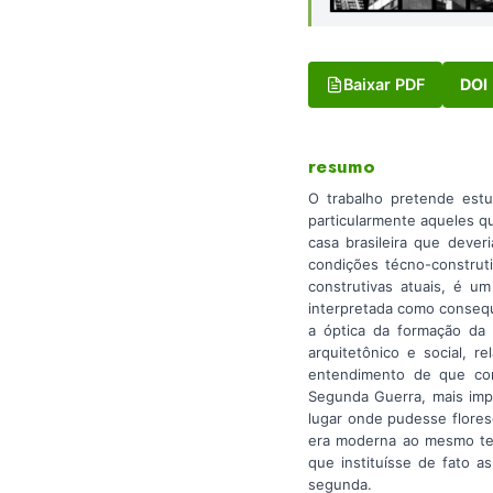
Baixar PDF
DOI
resumo
O trabalho pretende estu
particularmente aqueles qu
casa brasileira que dever
condições técno-construti
construtivas atuais, é um
interpretada como consequê
a óptica da formação da n
arquitetônico e social, r
entendimento de que com
Segunda Guerra, mais impo
lugar onde pudesse flores
era moderna ao mesmo tem
que instituísse de fato 
segunda.