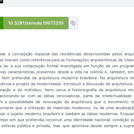
10.5281/zenodo.19072255
dar a concepção espacial das residências desenvolvidas pelos arqui
e tiveram como referência para as formulações arquitetônicas de Vilan
ia ter a sua composição formal investigada em função de um program
vas características presentes desde a vida na colônia e, também, em
 item primordial da arquitetura moderna brasileira. Na arquitetura m
ncia e projeto da modernidade. Introduzir a discussão de arquitetura 
ação e do indivíduo, itens caros à historiografia da arquitetura mo
elacionando-se com as idéias renovadoras, parte da intelectualidade
 a possibilidade de renovação da arquitetura que o movimento m
rtante que a utilização de materiais modernos, ou de uma atualização 
cer o sujeito moderno brasileiro e também as idéias modernas. Enquanto
po em que pretendia construir uma identidade nacional, condição pa
as esferas pública e privada, mas que apontava desde sempre a supre