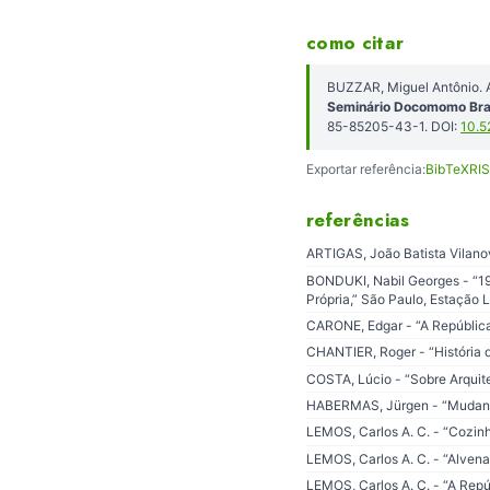
como citar
BUZZAR, Miguel Antônio. 
Seminário Docomomo Bras
85-85205-43-1. DOI:
10.5
Exportar referência:
BibTeX
RIS
referências
ARTIGAS, João Batista Vilanov
BONDUKI, Nabil Georges - “193
Própria,” São Paulo, Estação 
CARONE, Edgar - “A República V
CHANTIER, Roger - “História d
COSTA, Lúcio - “Sobre Arquitet
HABERMAS, Jürgen - “Mudança E
LEMOS, Carlos A. C. - “Cozinha
LEMOS, Carlos A. C. - “Alvenar
LEMOS, Carlos A. C. - “A Repú