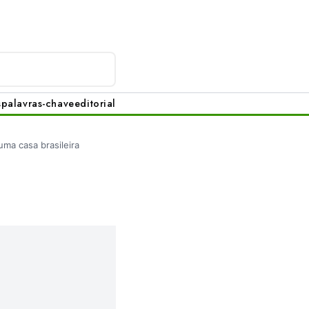
s
palavras-chave
editorial
uma casa brasileira