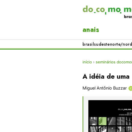
anais
brasil
sudeste
norte/nord
início
›
seminários docomom
A idéia de uma 
Miguel Antônio Buzzar