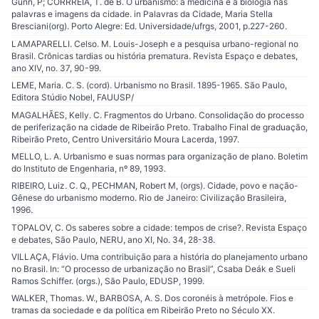
Gunn, P; CORRREIA, T. de B. O urbanismo: a medicina e a biologia nas
palavras e imagens da cidade. in Palavras da Cidade, Maria Stella
Bresciani(org). Porto Alegre: Ed. Universidade/ufrgs, 2001, p.227-260.
LAMAPARELLI. Celso. M. Louis-Joseph e a pesquisa urbano-regional no
Brasil. Crônicas tardias ou história prematura. Revista Espaço e debates,
ano XIV, no. 37, 90-99.
LEME, Maria. C. S. (cord). Urbanismo no Brasil. 1895-1965. São Paulo,
Editora Stúdio Nobel, FAUUSP/
MAGALHÃES, Kelly. C. Fragmentos do Urbano. Consolidação do processo
de periferização na cidade de Ribeirão Preto. Trabalho Final de graduação,
Ribeirão Preto, Centro Universitário Moura Lacerda, 1997.
MELLO, L. A. Urbanismo e suas normas para organização de plano. Boletim
do Instituto de Engenharia, nº 89, 1993.
RIBEIRO, Luiz. C. Q., PECHMAN, Robert M, (orgs). Cidade, povo e nação-
Gênese do urbanismo moderno. Rio de Janeiro: Civilização Brasileira,
1996.
TOPALOV, C. Os saberes sobre a cidade: tempos de crise?. Revista Espaço
e debates, São Paulo, NERU, ano XI, No. 34, 28-38.
VILLAÇA, Flávio. Uma contribuição para a história do planejamento urbano
no Brasil. In: “O processo de urbanização no Brasil”, Csaba Deák e Sueli
Ramos Schiffer. (orgs.), São Paulo, EDUSP, 1999.
WALKER, Thomas. W., BARBOSA, A. S. Dos coronéis à metrópole. Fios e
tramas da sociedade e da política em Ribeirão Preto no Século XX.