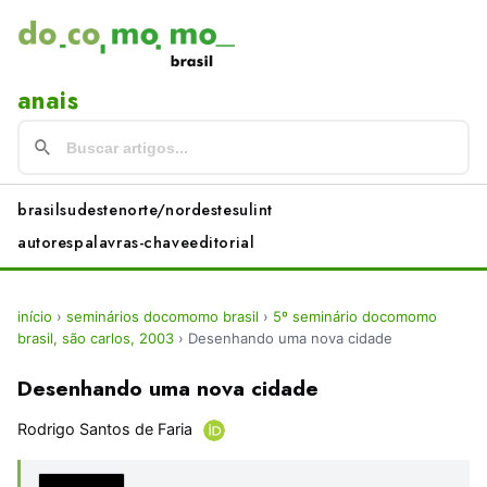
anais
brasil
sudeste
norte/nordeste
sul
int
autores
palavras-chave
editorial
início
›
seminários docomomo brasil
›
5º seminário docomomo
brasil, são carlos, 2003
›
Desenhando uma nova cidade
Desenhando uma nova cidade
Rodrigo Santos de Faria