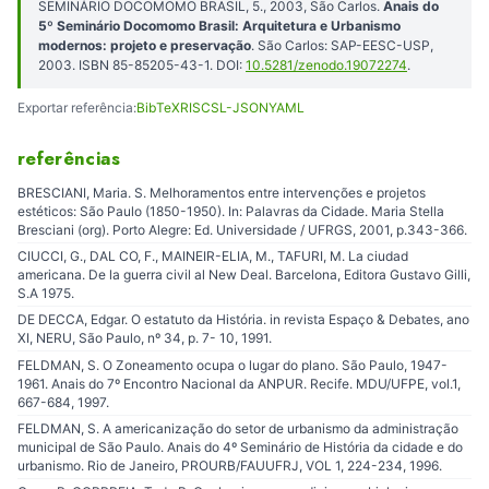
SEMINÁRIO DOCOMOMO BRASIL, 5., 2003, São Carlos.
Anais do
5º Seminário Docomomo Brasil: Arquitetura e Urbanismo
modernos: projeto e preservação
. São Carlos: SAP-EESC-USP,
2003. ISBN 85-85205-43-1. DOI:
10.5281/zenodo.19072274
.
Exportar referência:
BibTeX
RIS
CSL-JSON
YAML
referências
BRESCIANI, Maria. S. Melhoramentos entre intervenções e projetos
estéticos: São Paulo (1850-1950). In: Palavras da Cidade. Maria Stella
Bresciani (org). Porto Alegre: Ed. Universidade / UFRGS, 2001, p.343-366.
CIUCCI, G., DAL CO, F., MAINEIR-ELIA, M., TAFURI, M. La ciudad
americana. De la guerra civil al New Deal. Barcelona, Editora Gustavo Gilli,
S.A 1975.
DE DECCA, Edgar. O estatuto da História. in revista Espaço & Debates, ano
XI, NERU, São Paulo, nº 34, p. 7- 10, 1991.
FELDMAN, S. O Zoneamento ocupa o lugar do plano. São Paulo, 1947-
1961. Anais do 7º Encontro Nacional da ANPUR. Recife. MDU/UFPE, vol.1,
667-684, 1997.
FELDMAN, S. A americanização do setor de urbanismo da administração
municipal de São Paulo. Anais do 4º Seminário de História da cidade e do
urbanismo. Rio de Janeiro, PROURB/FAUUFRJ, VOL 1, 224-234, 1996.