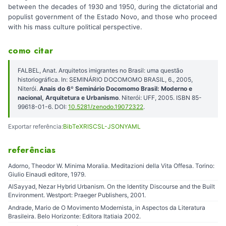
between the decades of 1930 and 1950, during the dictatorial and
populist government of the Estado Novo, and those who proceed
with his mass culture political perspective.
como citar
FALBEL, Anat. Arquitetos imigrantes no Brasil: uma questão
historiográfica. In: SEMINÁRIO DOCOMOMO BRASIL, 6., 2005,
Niterói.
Anais do 6º Seminário Docomomo Brasil: Moderno e
nacional, Arquitetura e Urbanismo
. Niterói: UFF, 2005. ISBN 85-
99618-01-6. DOI:
10.5281/zenodo.19072322
.
Exportar referência:
BibTeX
RIS
CSL-JSON
YAML
referências
Adorno, Theodor W. Minima Moralia. Meditazioni della Vita Offesa. Torino:
Giulio Einaudi editore, 1979.
AlSayyad, Nezar Hybrid Urbanism. On the Identity Discourse and the Built
Environment. Westport: Praeger Publishers, 2001.
Andrade, Mario de O Movimento Modernista, in Aspectos da Literatura
Brasileira. Belo Horizonte: Editora Itatiaia 2002.