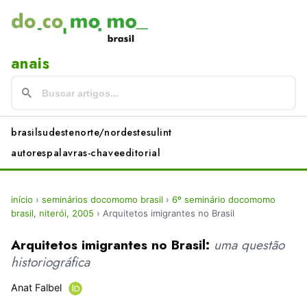
anais
brasil
sudeste
norte/nordeste
sul
int
autores
palavras-chave
editorial
início
›
seminários docomomo brasil
›
6º seminário docomomo
brasil, niterói, 2005
›
Arquitetos imigrantes no Brasil
Arquitetos imigrantes no Brasil:
uma questão
historiográfica
Anat Falbel