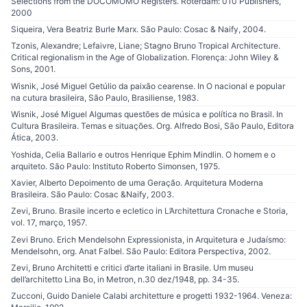
Selections from the DOCOMOMO Registers. Roterdam: 010 Publishers,
2000
Siqueira, Vera Beatriz Burle Marx. São Paulo: Cosac & Naify, 2004.
Tzonis, Alexandre; Lefaivre, Liane; Stagno Bruno Tropical Architecture.
Critical regionalism in the Age of Globalization. Florença: John Wiley &
Sons, 2001.
Wisnik, José Miguel Getúlio da paixão cearense. In O nacional e popular
na cutura brasileira, São Paulo, Brasiliense, 1983.
Wisnik, José Miguel Algumas questões de música e política no Brasil. In
Cultura Brasileira. Temas e situações. Org. Alfredo Bosi, São Paulo, Editora
Ática, 2003.
Yoshida, Celia Ballario e outros Henrique Ephim Mindlin. O homem e o
arquiteto. São Paulo: Instituto Roberto Simonsen, 1975.
Xavier, Alberto Depoimento de uma Geração. Arquitetura Moderna
Brasileira. São Paulo: Cosac &Naify, 2003.
Zevi, Bruno. Brasile incerto e ecletico in L’Architettura Cronache e Storia,
vol. 17, março, 1957.
Zevi Bruno. Erich Mendelsohn Expressionista, in Arquitetura e Judaísmo:
Mendelsohn, org. Anat Falbel. São Paulo: Editora Perspectiva, 2002.
Zevi, Bruno Architetti e critici d’arte italiani in Brasile. Um museu
dell’architetto Lina Bo, in Metron, n.30 dez/1948, pp. 34-35.
Zucconi, Guido Daniele Calabi architetture e progetti 1932-1964. Veneza: