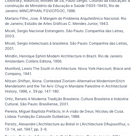
Lissovsky, Maurício; Moraes de Sá, Paulo Sérgio. Colunas da Educação: a
construção do Ministério da Educação e Saúde (1935-1945), Rio de
Janeiro: MINC/IPHAN, FGV/CPDOC, 1996.
Mariano Filho, Jose. À Margem do Problema Arquitetônico Nacional. Rio
de Janeiro; Estúdio de Artes Gráficas C. Mendes Junior, 1943.
Miceli, Sergio Nacional Estrangeiro. São Paulo: Companhia das Letras,
2003.
Miceli, Sergio Intelectuais à brasileira. São Paulo: Companhia das Letras,
2001.
Mindlin, Henrique Ephim Modern Architecture in Brazil. Rio de Janeiro
Amsterdam: Colibris Editora, 1956.
Mumford, Lewis The South in Architecture. Nova York:Harcourt, Brace and
Company, 1941.
Nitzan-Shiftan, Alona. Contested Zionism-Alternative Modernism:Erich
Mendelsohn and the Tel Aviv Chug in Mandate Palestine in Architectural
History, 1996, v. 39 pp. 147-180.
Ortiz, Renato A Moderna Tradição Brasileira. Cultura Brasileira e Indústria
Cultural. São Paulo: Brasiliense, 2001.
Pereira, Miguel Baptista Prefácio, In A visão de Deus. Nicolau de Cusa.
Lisboa: Fundação Calouste Gulbekian, 1988.
Persitz, Alexandre L’Architecture au Brésil in L’Architecture D’Aujourd’hui, v.
13-14, set. 1947, pp. 3-6.