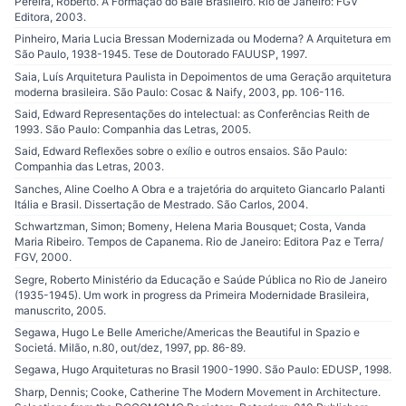
Pereira, Roberto. A Formação do Balé Brasileiro. Rio de Janeiro: FGV
Editora, 2003.
Pinheiro, Maria Lucia Bressan Modernizada ou Moderna? A Arquitetura em
São Paulo, 1938-1945. Tese de Doutorado FAUUSP, 1997.
Saia, Luís Arquitetura Paulista in Depoimentos de uma Geração arquitetura
moderna brasileira. São Paulo: Cosac & Naify, 2003, pp. 106-116.
Said, Edward Representações do intelectual: as Conferências Reith de
1993. São Paulo: Companhia das Letras, 2005.
Said, Edward Reflexões sobre o exílio e outros ensaios. São Paulo:
Companhia das Letras, 2003.
Sanches, Aline Coelho A Obra e a trajetória do arquiteto Giancarlo Palanti
Itália e Brasil. Dissertação de Mestrado. São Carlos, 2004.
Schwartzman, Simon; Bomeny, Helena Maria Bousquet; Costa, Vanda
Maria Ribeiro. Tempos de Capanema. Rio de Janeiro: Editora Paz e Terra/
FGV, 2000.
Segre, Roberto Ministério da Educação e Saúde Pública no Rio de Janeiro
(1935-1945). Um work in progress da Primeira Modernidade Brasileira,
manuscrito, 2005.
Segawa, Hugo Le Belle Americhe/Americas the Beautiful in Spazio e
Societá. Milão, n.80, out/dez, 1997, pp. 86-89.
Segawa, Hugo Arquiteturas no Brasil 1900-1990. São Paulo: EDUSP, 1998.
Sharp, Dennis; Cooke, Catherine The Modern Movement in Architecture.