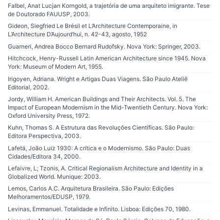
Falbel, Anat Lucjan Korngold, a trajetória de uma arquiteto imigrante. Tese
de Doutorado FAUUSP, 2003.
Gideon, Siegfried Le Brésil et L’Architecture Contemporaine, in
L’Architecture D’Aujourd’hui, n. 42-43, agosto, 1952
Guarneri, Andrea Bocco Bernard Rudofsky. Nova York: Springer, 2003.
Hitchcock, Henry-Russell Latin American Architecture since 1945. Nova
York: Museum of Modern Art, 1955.
Irigoyen, Adriana. Wright e Artigas Duas Viagens. São Paulo Ateliê
Editorial, 2002.
Jordy, William H. American Buildings and Their Architects. Vol. 5. The
Impact of European Modernism in the Mid-Twentieth Century. Nova York:
Oxford University Press, 1972.
Kuhn, Thomas S. A Estrutura das Revoluções Científicas. São Paulo:
Editora Perspectiva, 2003.
Lafetá, João Luiz 1930: A crítica e o Modernismo. São Paulo: Duas
Cidades/Editora 34, 2000.
Lefaivre, L; Tzonis, A. Critical Regionalism Architecture and Identity in a
Globalized World. Munique: 2003.
Lemos, Carlos A.C. Arquitetura Brasileira. São Paulo: Edições
Melhoramentos/EDUSP, 1979.
Levinas, Emmanuel. Totalidade e Infinito. Lisboa: Edições 70, 1980.