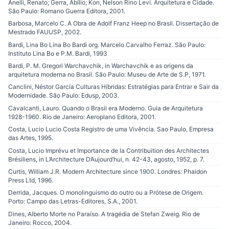
Anelli, Renato; Gerra, Abílio; Kon, Nelson Rino Levi. Arquitetura e Cidade.
São Paulo: Romano Guerra Editora, 2001.
Barbosa, Marcelo C. A Obra de Adolf Franz Heep no Brasil. Dissertação de
Mestrado FAUUSP, 2002.
Bardi, Lina Bo Lina Bo Bardi org. Marcelo Carvalho Ferraz. São Paulo:
Instituto Lina Bo e P.M. Bardi, 1993
Bardi, P. M. Gregori Warchavchik, in Warchavchik e as origens da
arquitetura moderna no Brasil. São Paulo: Museu de Arte de S.P, 1971.
Canclini, Néstor García Culturas Híbridas: Estratégias para Entrar e Sair da
Modernidade. São Paulo: Edusp, 2003.
Cavalcanti, Lauro. Quando o Brasil era Moderno. Guia de Arquitetura
1928-1960. Rio de Janeiro: Aeroplano Editora, 2001.
Costa, Lucio Lucio Costa Registro de uma Vivência. Sao Paulo, Empresa
das Artes, 1995.
Costa, Lucio Imprévu et Importance de la Contribuition des Architectes
Brésiliens, in L’Architecture D’Aujourd’hui, n. 42-43, agosto, 1952, p. 7.
Curtis, William J.R. Modern Architecture since 1900. Londres: Phaidon
Press Ltd, 1996.
Derrida, Jacques. O monolinguismo do outro ou a Prótese de Origem.
Porto: Campo das Letras-Editores, S.A., 2001.
Dines, Alberto Morte no Paraíso. A tragédia de Stefan Zweig. Rio de
Janeiro: Rocco, 2004.