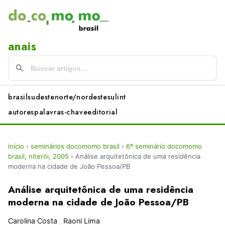
anais
brasil
sudeste
norte/nordeste
sul
int
autores
palavras-chave
editorial
início
›
seminários docomomo brasil
›
6º seminário docomomo
brasil, niterói, 2005
›
Análise arquitetônica de uma residência
moderna na cidade de João Pessoa/PB
Análise arquitetônica de uma residência
moderna na cidade de João Pessoa/PB
Carolina Costa
;
Raoni Lima