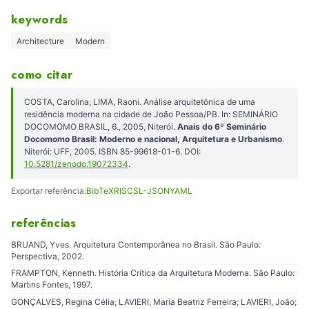
keywords
Architecture
Modern
como citar
COSTA, Carolina; LIMA, Raoni. Análise arquitetônica de uma
residência moderna na cidade de João Pessoa/PB. In: SEMINÁRIO
DOCOMOMO BRASIL, 6., 2005, Niterói.
Anais do 6º Seminário
Docomomo Brasil: Moderno e nacional, Arquitetura e Urbanismo
.
Niterói: UFF, 2005. ISBN 85-99618-01-6. DOI:
10.5281/zenodo.19072334
.
Exportar referência:
BibTeX
RIS
CSL-JSON
YAML
referências
BRUAND, Yves. Arquitetura Contemporânea no Brasil. São Paulo:
Perspectiva, 2002.
FRAMPTON, Kenneth. História Crítica da Arquitetura Moderna. São Paulo:
Martins Fontes, 1997.
GONÇALVES, Regina Célia; LAVIERI, Maria Beatriz Ferreira; LAVIERI, João;