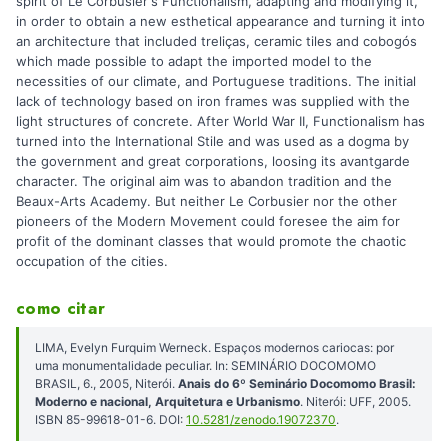
spirit of Le Corbusier's Functionalism, adapting and modifying it,
in order to obtain a new esthetical appearance and turning it into
an architecture that included treliças, ceramic tiles and cobogós
which made possible to adapt the imported model to the
necessities of our climate, and Portuguese traditions. The initial
lack of technology based on iron frames was supplied with the
light structures of concrete. After World War II, Functionalism has
turned into the International Stile and was used as a dogma by
the government and great corporations, loosing its avantgarde
character. The original aim was to abandon tradition and the
Beaux-Arts Academy. But neither Le Corbusier nor the other
pioneers of the Modern Movement could foresee the aim for
profit of the dominant classes that would promote the chaotic
occupation of the cities.
como citar
LIMA, Evelyn Furquim Werneck. Espaços modernos cariocas: por
uma monumentalidade peculiar. In: SEMINÁRIO DOCOMOMO
BRASIL, 6., 2005, Niterói.
Anais do 6º Seminário Docomomo Brasil:
Moderno e nacional, Arquitetura e Urbanismo
. Niterói: UFF, 2005.
ISBN 85-99618-01-6. DOI:
10.5281/zenodo.19072370
.