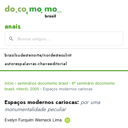
anais
brasil
sudeste
norte/nordeste
sul
int
autores
palavras-chave
editorial
início
›
seminários docomomo brasil
›
6º seminário docomomo
brasil, niterói, 2005
›
Espaços modernos cariocas
Espaços modernos cariocas:
por uma
monumentalidade peculiar
Evelyn Furquim Werneck Lima