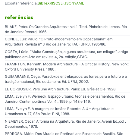
Exportar referência:
BibTeX
RIS
CSL-JSON
YAML
referências
BLAKE, Peter. Os Grandes Arquitetos – vol.1. Trad. Pinheiro de Lemos, Rio
de Janeiro: Record, 1966.
CONDE, Luiz Paulo. “O Proto-modernismo em Copacabana”, em
Arquitetura Revista nº 3 Rio de Janeiro: FAU-UFRJ, 1985/86.
COSTA, Lúcio. “Muita Construção, alguma arquitetura, um milagre”, artigo
publicado em Arte em revista 4, 2a. edição,CEAC.
FRAMPTON, Kenneth. Modern Architecture – A Critical History. New York:
Oxford University Press, 1980.
GUIMARAENS, Cêça. Paradoxos entrelaçados: as torres para o futuro e a
tradição nacional, Rio de Janeiro: Ed. UFRJ, 2002.
LE CORBUSIER. Vers une Architecture. Paris: Ed. Grès et Cie, 1928.
LIMA, Evelyn F. Werneck. Espaço urbano: teorias e pensamentos. Rio de
Janeiro: Contemporânea Vol. 4., 1999, p. 148 e 149.
LIMA, Evelyn F. A margem, os irmãos Roberto. A.U - Arquitetura e
Urbanismo n. 17, São Paulo: PINI, 1988.
NIEMEYER, Oscar. A forma na Arquitetura. Rio de Janeiro: Avenir Ed.,col .
Depoimentos, 1978.
PEDROSA, Mário. Dos Murais de Portinari aos Espaços de Brasília. São