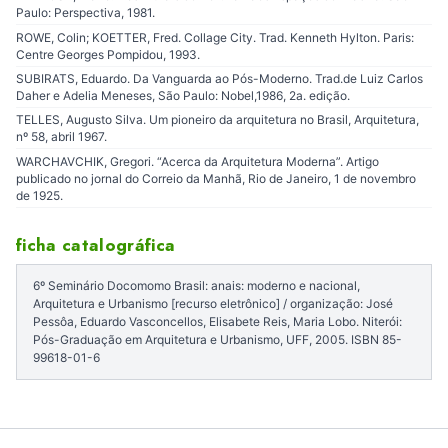
Paulo: Perspectiva, 1981.
ROWE, Colin; KOETTER, Fred. Collage City. Trad. Kenneth Hylton. Paris:
Centre Georges Pompidou, 1993.
SUBIRATS, Eduardo. Da Vanguarda ao Pós-Moderno. Trad.de Luiz Carlos
Daher e Adelia Meneses, São Paulo: Nobel,1986, 2a. edição.
TELLES, Augusto Silva. Um pioneiro da arquitetura no Brasil, Arquitetura,
nº 58, abril 1967.
WARCHAVCHIK, Gregori. “Acerca da Arquitetura Moderna”. Artigo
publicado no jornal do Correio da Manhã, Rio de Janeiro, 1 de novembro
de 1925.
ficha catalográfica
6º Seminário Docomomo Brasil: anais: moderno e nacional,
Arquitetura e Urbanismo [recurso eletrônico] / organização: José
Pessôa, Eduardo Vasconcellos, Elisabete Reis, Maria Lobo. Niterói:
Pós-Graduação em Arquitetura e Urbanismo, UFF, 2005. ISBN 85-
99618-01-6