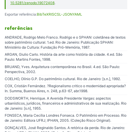
10.5281/zenodo.19072408
.
Exportar referência:
BibTeX
RIS
CSL-JSON
YAML
referências
ANDRADE, Rodrigo Melo Franco. Rodrigo e o SPHAN: coletânea de textos
sobre patrimônio cultural. 1.ed. Rio de Janeiro: Publicação SPHAN:
Ministério da Cultura: Fundação Pró-Memória, 1987.
ARGAN, Giulio Carlo. História da arte como história da cidade. 4.ed. São
Paulo: Martins Fontes, 1998.
BRUAND, Yves. Arquitetura contemporânea no Brasil. 4.ed. São Paulo:
Perspectiva, 2002.
COELHO, Olínio G.P. Do patrimônio cultural. Rio de Janeiro: [s.n.], 1992.
COX, Cristián Fernández. ?Regionalismo critico o modernidad apropriada?
In. Summa, Buenos Aires, n. 248, p.63-67, abr.1998.
DODSWORTH, Henrique. A Avenida Presidente Vargas: aspectos
urbanísticos, jurídicos, financeiros e administrativos de sua realização. Rio
de Janeiro: [s.n], 1955.
FONSECA, Maria Cecília Londres Fonseca. O Patrimônio em Processo. Rio
de Janeiro: Editora UFRJ; IPHAN, 2005. (Coleção Risco Original).
GONÇALVES, José Reginaldo Santos. A retórica da perda. Rio de Janeiro: