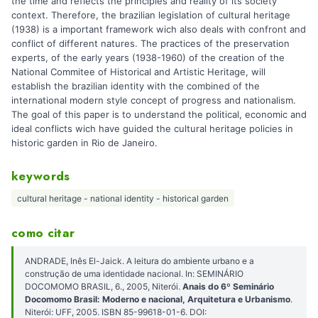
the time and reflects the principles and reality of its society
context. Therefore, the brazilian legislation of cultural heritage
(1938) is a important framework wich also deals with confront and
conflict of different natures. The practices of the preservation
experts, of the early years (1938-1960) of the creation of the
National Commitee of Historical and Artistic Heritage, will
establish the brazilian identity with the combined of the
international modern style concept of progress and nationalism.
The goal of this paper is to understand the political, economic and
ideal conflicts wich have guided the cultural heritage policies in
historic garden in Rio de Janeiro.
keywords
cultural heritage - national identity - historical garden
como citar
ANDRADE, Inês El-Jaick. A leitura do ambiente urbano e a
construção de uma identidade nacional. In: SEMINÁRIO
DOCOMOMO BRASIL, 6., 2005, Niterói.
Anais do 6º Seminário
Docomomo Brasil: Moderno e nacional, Arquitetura e Urbanismo
.
Niterói: UFF, 2005. ISBN 85-99618-01-6. DOI: