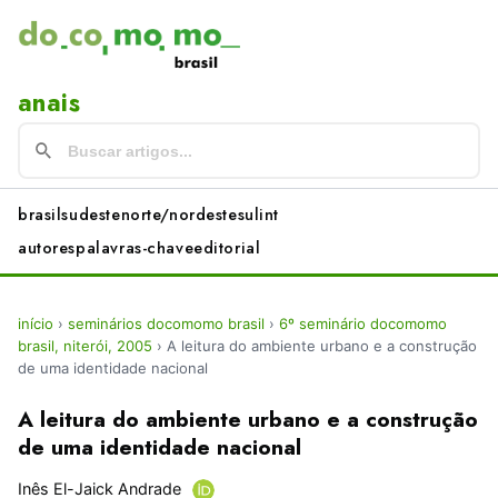
anais
brasil
sudeste
norte/nordeste
sul
int
autores
palavras-chave
editorial
início
›
seminários docomomo brasil
›
6º seminário docomomo
brasil, niterói, 2005
›
A leitura do ambiente urbano e a construção
de uma identidade nacional
A leitura do ambiente urbano e a construção
de uma identidade nacional
Inês El-Jaick Andrade