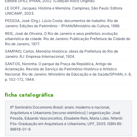
Editora UFRJ; IPHAN, 2002. (Coleção Risco Original).
LE GOFF, Jacques. História e Memória. Campinas, São Paulo: Editora
UNICAMP, 2003.
PESSOA, José (Org.). Lúcio Costa: documentos de trabalho. Rio de
Janeiro: Edições do Patrimônio - IPHAN/Ministério da Cultura, 1999.
REIS, José de Oliveira. O Rio de Janeiro e seus prefeitos: evolução
urbanística da cidade. Rio de Janeiro: Publicação Prefeitura da Cidade do
Rio de Janeiro, 1977.
SAMPAIO, Carlos. Memória Histórica: obras da Prefeitura do Rio de
Janeiro. RJ: Empresa Internacional, 1924.
SANTOS, Noronha. O parque da Praça da República, Antigo da
Aclamação. Revista do Serviço do Patrimônio Histórico e Artístico
Nacional. Rio de Janeiro: Ministério da Educação e da Saúde/SPHAN, n. 8,
p. 102-172, 1944.
ficha catalográfica
6º Seminário Docomomo Brasil: anais: moderno e nacional,
Arquitetura e Urbanismo [recurso eletrônico] / organização: José
Pessôa, Eduardo Vasconcellos, Elisabete Reis, Maria Lobo. Niterói:
Pós-Graduação em Arquitetura e Urbanismo, UFF, 2005. ISBN 85-
99618-01-6