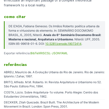
effectuate an important passage of a complex theoretical
framework to a local reality.
como citar
DE IZAGA, Fabiana Geneoso. Os Irmãos Roberto: poética urbana da
forma e virtuosismo do elemento. In: SEMINÁRIO DOCOMOMO
BRASIL, 6., 2005, Niterói.
Anais do 6º Seminário Docomomo Brasil:
Moderno e nacional, Arquitetura e Urbanismo
. Niterói: UFF, 2005.
ISBN 85-99618-01-6. DOI:
10.5281/zenodo.19072414
.
Exportar referência:
BibTeX
RIS
CSL-JSON
YAML
referências
ABREU, Mauricio de. A Evolução Urbana do Rio de Janeiro. Rio de Janeiro:
Iplanrio / Zahar, 1997.
BRITO, Alfredo. M.M. Roberto. In: Revista Arquitetura e Urbanismo no 52.
São Paulo: Editora Pini, 1994.
COSTA, Lúcio. Sobre Arquitetura-1o volume. Porto Alegre: Centro dos
Estudantes Universitários, 1962.
DECKKER, Zilah Quezado. Brazil Built. The Architecture of the Modern
Movement in Brazil. London: Spon Press, 2001.