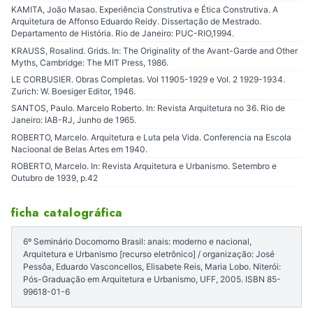
KAMITA, João Masao. Experiência Construtiva e Ética Construtiva. A
Arquitetura de Affonso Eduardo Reidy. Dissertação de Mestrado.
Departamento de História. Rio de Janeiro: PUC-RIO,1994.
KRAUSS, Rosalind. Grids. In: The Originality of the Avant-Garde and Other
Myths, Cambridge: The MIT Press, 1986.
LE CORBUSIER. Obras Completas. Vol 11905-1929 e Vol. 2 1929-1934.
Zurich: W. Boesiger Editor, 1946.
SANTOS, Paulo. Marcelo Roberto. In: Revista Arquitetura no 36. Rio de
Janeiro: IAB-RJ, Junho de 1965.
ROBERTO, Marcelo. Arquitetura e Luta pela Vida. Conferencia na Escola
Nacioonal de Belas Artes em 1940.
ROBERTO, Marcelo. In: Revista Arquitetura e Urbanismo. Setembro e
Outubro de 1939, p.42
ficha catalográfica
6º Seminário Docomomo Brasil: anais: moderno e nacional,
Arquitetura e Urbanismo [recurso eletrônico] / organização: José
Pessôa, Eduardo Vasconcellos, Elisabete Reis, Maria Lobo. Niterói:
Pós-Graduação em Arquitetura e Urbanismo, UFF, 2005. ISBN 85-
99618-01-6