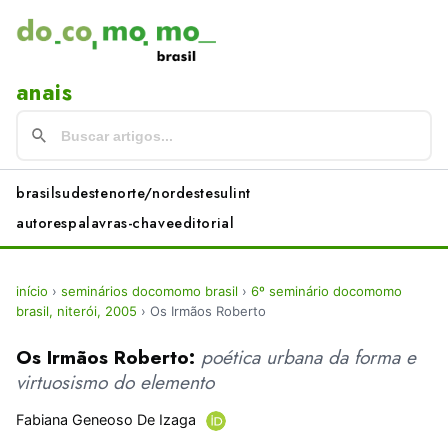
anais
brasil
sudeste
norte/nordeste
sul
int
autores
palavras-chave
editorial
início
›
seminários docomomo brasil
›
6º seminário docomomo
brasil, niterói, 2005
›
Os Irmãos Roberto
Os Irmãos Roberto:
poética urbana da forma e
virtuosismo do elemento
Fabiana Geneoso De Izaga