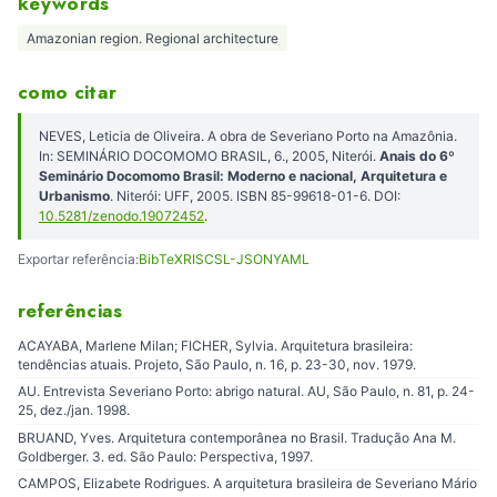
keywords
Amazonian region. Regional architecture
como citar
NEVES, Leticia de Oliveira. A obra de Severiano Porto na Amazônia.
In: SEMINÁRIO DOCOMOMO BRASIL, 6., 2005, Niterói.
Anais do 6º
Seminário Docomomo Brasil: Moderno e nacional, Arquitetura e
Urbanismo
. Niterói: UFF, 2005. ISBN 85-99618-01-6. DOI:
10.5281/zenodo.19072452
.
Exportar referência:
BibTeX
RIS
CSL-JSON
YAML
referências
ACAYABA, Marlene Milan; FICHER, Sylvia. Arquitetura brasileira:
tendências atuais. Projeto, São Paulo, n. 16, p. 23-30, nov. 1979.
AU. Entrevista Severiano Porto: abrigo natural. AU, São Paulo, n. 81, p. 24-
25, dez./jan. 1998.
BRUAND, Yves. Arquitetura contemporânea no Brasil. Tradução Ana M.
Goldberger. 3. ed. São Paulo: Perspectiva, 1997.
CAMPOS, Elizabete Rodrigues. A arquitetura brasileira de Severiano Mário