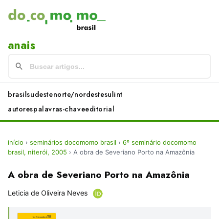
anais
brasil
sudeste
norte/nordeste
sul
int
autores
palavras-chave
editorial
início
›
seminários docomomo brasil
›
6º seminário docomomo
brasil, niterói, 2005
›
A obra de Severiano Porto na Amazônia
A obra de Severiano Porto na Amazônia
Leticia de Oliveira Neves