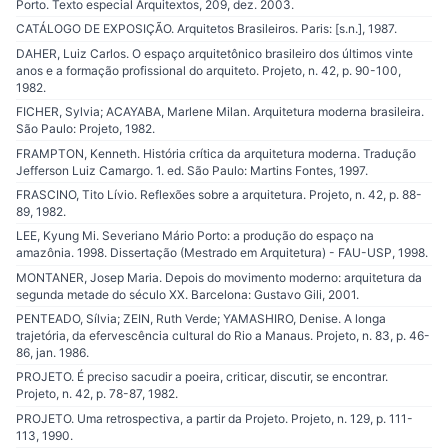
Porto. Texto especial Arquitextos, 209, dez. 2003.
CATÁLOGO DE EXPOSIÇÃO. Arquitetos Brasileiros. Paris: [s.n.], 1987.
DAHER, Luiz Carlos. O espaço arquitetônico brasileiro dos últimos vinte
anos e a formação profissional do arquiteto. Projeto, n. 42, p. 90-100,
1982.
FICHER, Sylvia; ACAYABA, Marlene Milan. Arquitetura moderna brasileira.
São Paulo: Projeto, 1982.
FRAMPTON, Kenneth. História crítica da arquitetura moderna. Tradução
Jefferson Luiz Camargo. 1. ed. São Paulo: Martins Fontes, 1997.
FRASCINO, Tito Lívio. Reflexões sobre a arquitetura. Projeto, n. 42, p. 88-
89, 1982.
LEE, Kyung Mi. Severiano Mário Porto: a produção do espaço na
amazônia. 1998. Dissertação (Mestrado em Arquitetura) - FAU-USP, 1998.
MONTANER, Josep Maria. Depois do movimento moderno: arquitetura da
segunda metade do século XX. Barcelona: Gustavo Gili, 2001.
PENTEADO, Sílvia; ZEIN, Ruth Verde; YAMASHIRO, Denise. A longa
trajetória, da efervescência cultural do Rio a Manaus. Projeto, n. 83, p. 46-
86, jan. 1986.
PROJETO. É preciso sacudir a poeira, criticar, discutir, se encontrar.
Projeto, n. 42, p. 78-87, 1982.
PROJETO. Uma retrospectiva, a partir da Projeto. Projeto, n. 129, p. 111-
113, 1990.