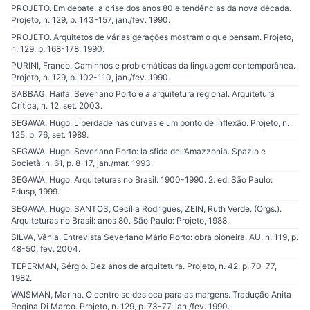
PROJETO. Em debate, a crise dos anos 80 e tendências da nova década.
Projeto, n. 129, p. 143-157, jan./fev. 1990.
PROJETO. Arquitetos de várias gerações mostram o que pensam. Projeto,
n. 129, p. 168-178, 1990.
PURINI, Franco. Caminhos e problemáticas da linguagem contemporânea.
Projeto, n. 129, p. 102-110, jan./fev. 1990.
SABBAG, Haifa. Severiano Porto e a arquitetura regional. Arquitetura
Crítica, n. 12, set. 2003.
SEGAWA, Hugo. Liberdade nas curvas e um ponto de inflexão. Projeto, n.
125, p. 76, set. 1989.
SEGAWA, Hugo. Severiano Porto: la sfida dell’Amazzonia. Spazio e
Società, n. 61, p. 8-17, jan./mar. 1993.
SEGAWA, Hugo. Arquiteturas no Brasil: 1900-1990. 2. ed. São Paulo:
Edusp, 1999.
SEGAWA, Hugo; SANTOS, Cecília Rodrigues; ZEIN, Ruth Verde. (Orgs.).
Arquiteturas no Brasil: anos 80. São Paulo: Projeto, 1988.
SILVA, Vânia. Entrevista Severiano Mário Porto: obra pioneira. AU, n. 119, p.
48-50, fev. 2004.
TEPERMAN, Sérgio. Dez anos de arquitetura. Projeto, n. 42, p. 70-77,
1982.
WAISMAN, Marina. O centro se desloca para as margens. Tradução Anita
Regina Di Marco. Projeto, n. 129, p. 73-77, jan./fev. 1990.