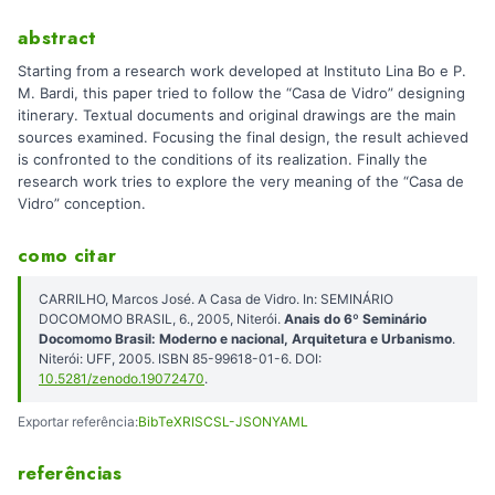
abstract
Starting from a research work developed at Instituto Lina Bo e P.
M. Bardi, this paper tried to follow the “Casa de Vidro” designing
itinerary. Textual documents and original drawings are the main
sources examined. Focusing the final design, the result achieved
is confronted to the conditions of its realization. Finally the
research work tries to explore the very meaning of the “Casa de
Vidro” conception.
como citar
CARRILHO, Marcos José. A Casa de Vidro. In: SEMINÁRIO
DOCOMOMO BRASIL, 6., 2005, Niterói.
Anais do 6º Seminário
Docomomo Brasil: Moderno e nacional, Arquitetura e Urbanismo
.
Niterói: UFF, 2005. ISBN 85-99618-01-6. DOI:
10.5281/zenodo.19072470
.
Exportar referência:
BibTeX
RIS
CSL-JSON
YAML
referências