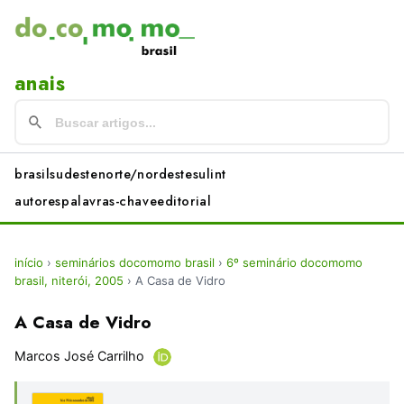
anais
brasil
sudeste
norte/nordeste
sul
int
autores
palavras-chave
editorial
início
›
seminários docomomo brasil
›
6º seminário docomomo
brasil, niterói, 2005
›
A Casa de Vidro
A Casa de Vidro
Marcos José Carrilho