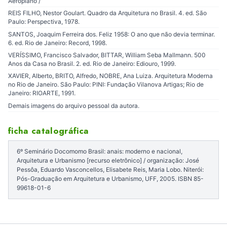
Aeroplano /
REIS FILHO, Nestor Goulart. Quadro da Arquitetura no Brasil. 4. ed. São
Paulo: Perspectiva, 1978.
SANTOS, Joaquim Ferreira dos. Feliz 1958: O ano que não devia terminar.
6. ed. Rio de Janeiro: Record, 1998.
VERÍSSIMO, Francisco Salvador, BITTAR, William Seba Mallmann. 500
Anos da Casa no Brasil. 2. ed. Rio de Janeiro: Ediouro, 1999.
XAVIER, Alberto, BRITO, Alfredo, NOBRE, Ana Luiza. Arquitetura Moderna
no Rio de Janeiro. São Paulo: PINI: Fundação Vilanova Artigas; Rio de
Janeiro: RIOARTE, 1991.
Demais imagens do arquivo pessoal da autora.
ficha catalográfica
6º Seminário Docomomo Brasil: anais: moderno e nacional,
Arquitetura e Urbanismo [recurso eletrônico] / organização: José
Pessôa, Eduardo Vasconcellos, Elisabete Reis, Maria Lobo. Niterói:
Pós-Graduação em Arquitetura e Urbanismo, UFF, 2005. ISBN 85-
99618-01-6