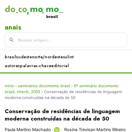
anais
brasil
sudeste
norte/nordeste
sul
int
autores
palavras-chave
editorial
início
›
seminários docomomo brasil
›
6º seminário docomomo
brasil, niterói, 2005
›
Conservação de residências de linguagem
moderna construídas na década de 50
Conservação de residências de linguagem
moderna construídas na década de 50
Paula Merlino Machado
;
Rosina Trevisan Martins Ribeiro