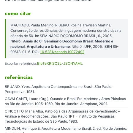
como citar
MACHADO, Paula Merlino; RIBEIRO, Rosina Trevisan Martins.
Conservação de residências de linguagem moderna construídas na
década de 50. In: SEMINÁRIO DOCOMOMO BRASIL, 6., 2005,
Niterói.
Anais do 6º Seminário Docomomo Brasil: Moderno e
nacional, Arquitetura e Urbanismo
. Niterói: UFF, 2005. ISBN 85-
99618-01-6. DOI:
10.5281/zenodo.19072492
.
Exportar referência:
BibTeX
RIS
CSL-JSON
YAML
referências
BRUAND, Yves. Arquitetura Contemporânea no Brasil. São Paulo:
Perspectiva, 1981.
CAVALCANTI, Lauro (Org.). Quando o Brasil Era Moderno / Artes Plásticas
no Rio de Janeiro 1905-1960. Rio de Janeiro: Aeroplano, 2001.
CINCOTTO, Maria Alba. Patologia das Argamassas de Revestimento –
Análise e Recomendações. São Paulo: IPT - Instituto de Pesquisas
Tecnológicas do Estado de São Paulo, 1983.
MINDLIN, Henrique E. Arquitetura Moderna no Brasil. 2. ed. Rio de Janeiro: