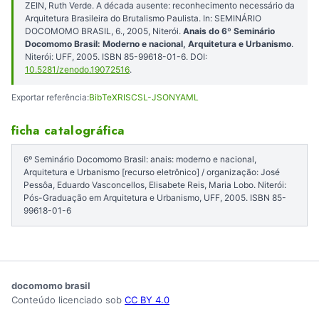
ZEIN, Ruth Verde. A década ausente: reconhecimento necessário da
Arquitetura Brasileira do Brutalismo Paulista. In: SEMINÁRIO
DOCOMOMO BRASIL, 6., 2005, Niterói.
Anais do 6º Seminário
Docomomo Brasil: Moderno e nacional, Arquitetura e Urbanismo
.
Niterói: UFF, 2005. ISBN 85-99618-01-6. DOI:
10.5281/zenodo.19072516
.
Exportar referência:
BibTeX
RIS
CSL-JSON
YAML
ficha catalográfica
6º Seminário Docomomo Brasil: anais: moderno e nacional,
Arquitetura e Urbanismo [recurso eletrônico] / organização: José
Pessôa, Eduardo Vasconcellos, Elisabete Reis, Maria Lobo. Niterói:
Pós-Graduação em Arquitetura e Urbanismo, UFF, 2005. ISBN 85-
99618-01-6
docomomo brasil
Conteúdo licenciado sob
CC BY 4.0