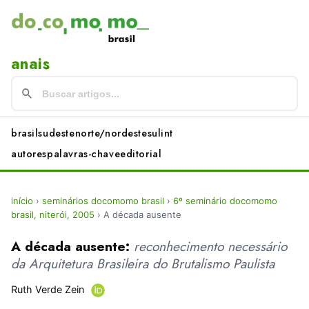
anais
brasil
sudeste
norte/nordeste
sul
int
autores
palavras-chave
editorial
início
›
seminários docomomo brasil
›
6º seminário docomomo
brasil, niterói, 2005
›
A década ausente
A década ausente:
reconhecimento necessário
da Arquitetura Brasileira do Brutalismo Paulista
Ruth Verde Zein