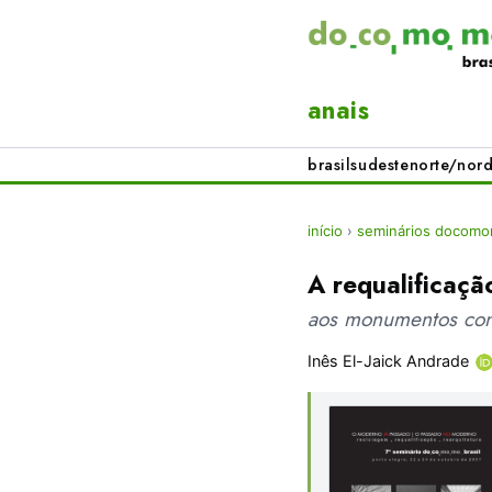
anais
brasil
sudeste
norte/nord
início
›
seminários docomom
A requalificação
aos monumentos con
Inês El-Jaick Andrade