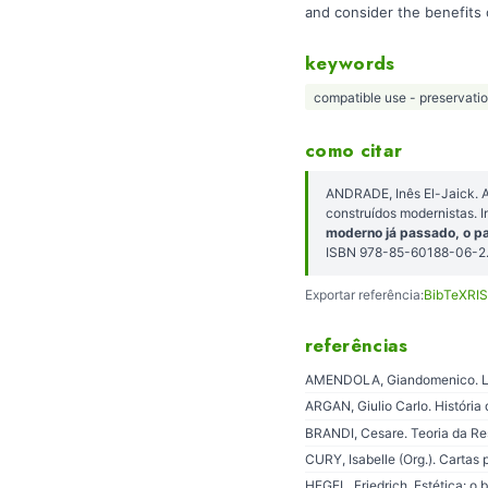
and consider the benefits 
keywords
compatible use - preservatio
como citar
ANDRADE, Inês El-Jaick. A 
construídos modernistas.
moderno já passado, o pa
ISBN 978-85-60188-06-2.
Exportar referência:
BibTeX
RIS
referências
AMENDOLA, Giandomenico. La
ARGAN, Giulio Carlo. História 
BRANDI, Cesare. Teoria da Res
CURY, Isabelle (Org.). Cartas 
HEGEL, Friedrich. Estética: o 