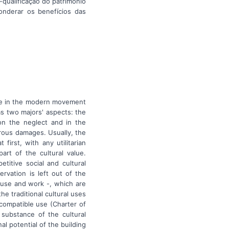
-qualificação do patrimônio
onderar os benefícios das
lue in the modern movement
as two majors' aspects: the
 on the neglect and in the
trous damages. Usually, the
first, with any utilitarian
rt of the cultural value.
titive social and cultural
ervation is left out of the
ouse and work -, which are
e traditional cultural uses
 compatible use (Charter of
 substance of the cultural
al potential of the building