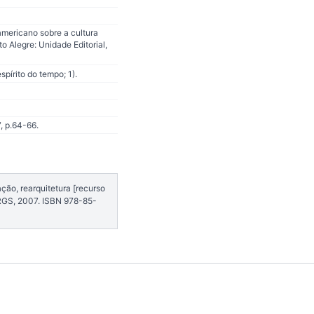
americano sobre a cultura
to Alegre: Unidade Editorial,
pírito do tempo; 1).
, p.64-66.
ção, rearquitetura [recurso
FRGS, 2007. ISBN 978-85-