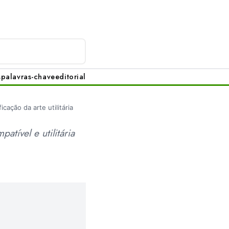
s
palavras-chave
editorial
ficação da arte utilitária
tível e utilitária