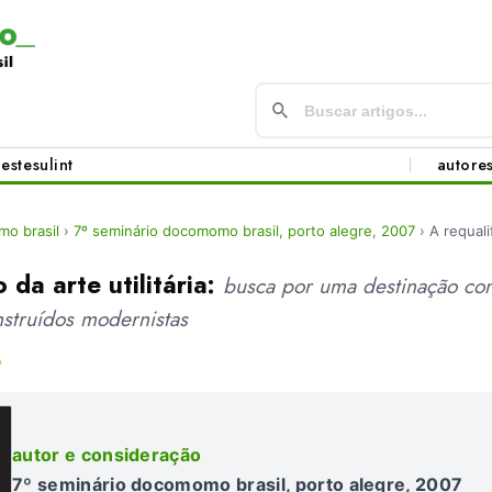
este
sul
int
autore
o brasil
›
7º seminário docomomo brasil, porto alegre, 2007
›
A requali
 da arte utilitária:
busca por uma destinação compa
struídos modernistas
autor e consideração
7º seminário docomomo brasil, porto alegre, 2007