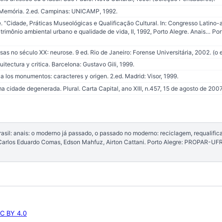
 Memória. 2.ed. Campinas: UNICAMP, 1992.
“Cidade, Práticas Museológicas e Qualificação Cultural. In: Congresso Latino-
atrimônio ambiental urbano e qualidade de vida, II, 1992, Porto Alegre. Anais… Por
s no século XX: neurose. 9 ed. Rio de Janeiro: Forense Universitária, 2002. (o es
ectura y critica. Barcelona: Gustavo Gili, 1999.
 a los monumentos: caracteres y origen. 2.ed. Madrid: Visor, 1999.
idade degenerada. Plural. Carta Capital, ano XIII, n.457, 15 de agosto de 2007
il: anais: o moderno já passado, o passado no moderno: reciclagem, requalifica
: Carlos Eduardo Comas, Edson Mahfuz, Airton Cattani. Porto Alegre: PROPAR-U
C BY 4.0