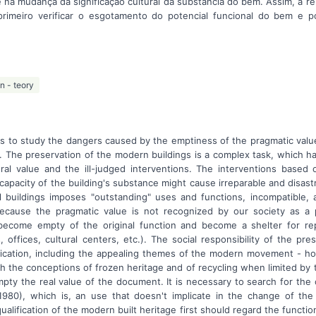
e na mudança da significação cultural da substância do bem. Assim, a re
rimeiro verificar o esgotamento do potencial funcional do bem e p
n - teory
le is to study the dangers caused by the emptiness of the pragmatic va
n. The preservation of the modern buildings is a complex task, which h
al value and the ill-judged interventions. The interventions based
 capacity of the building's substance might cause irreparable and disas
l buildings imposes "outstanding" uses and functions, incompatible, at 
cause the pragmatic value is not recognized by our society as a pa
become empty of the original function and become a shelter for repe
ffices, cultural centers, etc.). The social responsibility of the pres
fication, including the appealing themes of the modern movement - h
h the conceptions of frozen heritage and of recycling when limited by th
pty the real value of the document. It is necessary to search for the
1980), which is, an use that doesn't implicate in the change of the
ualification of the modern built heritage first should regard the function