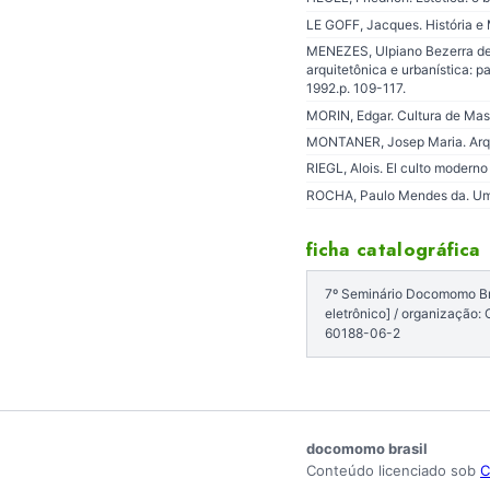
LE GOFF, Jacques. História e
MENEZES, Ulpiano Bezerra de. 
arquitetônica e urbanística: p
1992.p. 109-117.
MORIN, Edgar. Cultura de Massa
MONTANER, Josep Maria. Arquit
RIEGL, Alois. El culto moderno
ROCHA, Paulo Mendes da. Uma c
ficha catalográfica
7º Seminário Docomomo Bras
eletrônico] / organização
60188-06-2
docomomo brasil
Conteúdo licenciado sob
C