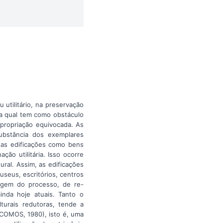
 utilitário, na preservação
 a qual tem como obstáculo
apropriação equivocada. As
ubstância dos exemplares
das edificações como bens
ção utilitária. Isso ocorre
ral. Assim, as edificações
useus, escritórios, centros
argem do processo, de re-
inda hoje atuais. Tanto o
urais redutoras, tende a
/ICOMOS, 1980), isto é, uma