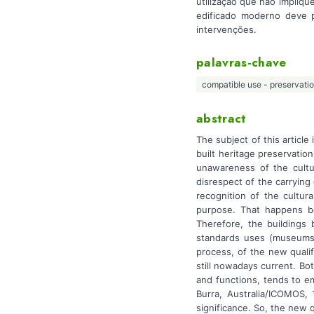
utilização que não impliqu
edificado moderno deve p
intervenções.
palavras-chave
compatible use - preservatio
abstract
The subject of this artic
built heritage preservatio
unawareness of the cultur
disrespect of the carrying
recognition of the cultura
purpose. That happens be
Therefore, the buildings 
standards uses (museums, o
process, of the new quali
still nowadays current. Bot
and functions, tends to em
Burra, Australia/ICOMOS, 
significance. So, the new q