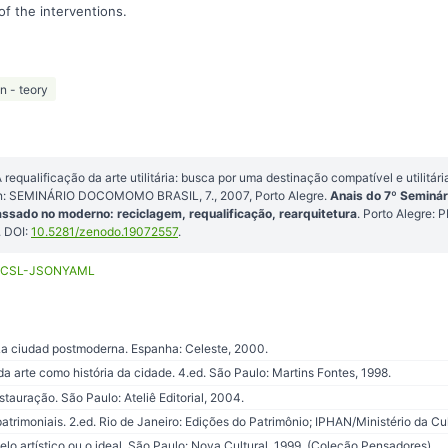
of the interventions.
n - teory
requalificação da arte utilitária: busca por uma destinação compatível e utilitá
 In: SEMINÁRIO DOCOMOMO BRASIL, 7., 2007, Porto Alegre.
Anais do 7º Seminá
ssado no moderno: reciclagem, requalificação, rearquitetura
. Porto Alegre
 DOI:
10.5281/zenodo.19072557
.
CSL-JSON
YAML
 ciudad postmoderna. Espanha: Celeste, 2000.
da arte como história da cidade. 4.ed. São Paulo: Martins Fontes, 1998.
tauração. São Paulo: Ateliê Editorial, 2004.
patrimoniais. 2.ed. Rio de Janeiro: Edições do Patrimônio; IPHAN/Ministério da Cu
belo artístico ou o ideal. São Paulo: Nova Cultural, 1999. (Coleção Pensadores).