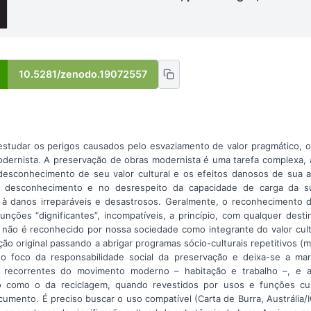
10.5281/zenodo.19072557
estudar os perigos causados pelo esvaziamento de valor pragmático, ou
odernista. A preservação de obras modernista é uma tarefa complexa,
 desconhecimento de seu valor cultural e os efeitos danosos de sua 
o desconhecimento e no desrespeito da capacidade de carga da s
 à danos irreparáveis e desastrosos. Geralmente, o reconhecimento 
nções “dignificantes”, incompatíveis, a princípio, com qualquer destina
 não é reconhecido por nossa sociedade como integrante do valor cultu
ão original passando a abrigar programas sócio-culturais repetitivos (m
se o foco da responsabilidade social da preservação e deixa-se a m
as recorrentes do movimento moderno – habitação e trabalho –, e a
 como o da reciclagem, quando revestidos por usos e funções cult
ocumento. É preciso buscar o uso compatível (Carta de Burra, Austrália