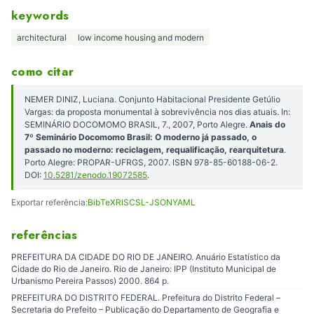
keywords
architectural
low income housing and modern
como citar
NEMER DINIZ, Luciana. Conjunto Habitacional Presidente Getúlio
Vargas: da proposta monumental à sobrevivência nos dias atuais. In:
SEMINÁRIO DOCOMOMO BRASIL, 7., 2007, Porto Alegre.
Anais do
7º Seminário Docomomo Brasil: O moderno já passado, o
passado no moderno: reciclagem, requalificação, rearquitetura
.
Porto Alegre: PROPAR-UFRGS, 2007. ISBN 978-85-60188-06-2.
DOI:
10.5281/zenodo.19072585
.
Exportar referência:
BibTeX
RIS
CSL-JSON
YAML
referências
PREFEITURA DA CIDADE DO RIO DE JANEIRO. Anuário Estatístico da
Cidade do Rio de Janeiro. Rio de Janeiro: IPP (Instituto Municipal de
Urbanismo Pereira Passos) 2000. 864 p.
PREFEITURA DO DISTRITO FEDERAL. Prefeitura do Distrito Federal –
Secretaria do Prefeito – Publicação do Departamento de Geografia e