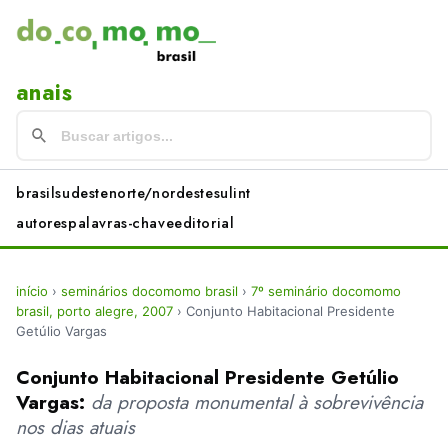
anais
brasil
sudeste
norte/nordeste
sul
int
autores
palavras-chave
editorial
início
›
seminários docomomo brasil
›
7º seminário docomomo
brasil, porto alegre, 2007
›
Conjunto Habitacional Presidente
Getúlio Vargas
Conjunto Habitacional Presidente Getúlio
Vargas:
da proposta monumental à sobrevivência
nos dias atuais