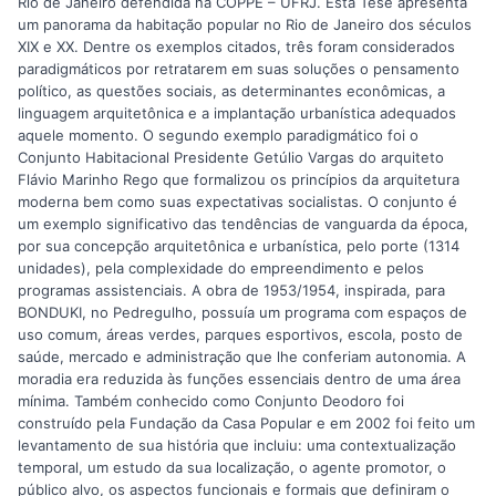
Rio de Janeiro defendida na COPPE – UFRJ. Esta Tese apresenta
um panorama da habitação popular no Rio de Janeiro dos séculos
XIX e XX. Dentre os exemplos citados, três foram considerados
paradigmáticos por retratarem em suas soluções o pensamento
político, as questões sociais, as determinantes econômicas, a
linguagem arquitetônica e a implantação urbanística adequados
aquele momento. O segundo exemplo paradigmático foi o
Conjunto Habitacional Presidente Getúlio Vargas do arquiteto
Flávio Marinho Rego que formalizou os princípios da arquitetura
moderna bem como suas expectativas socialistas. O conjunto é
um exemplo significativo das tendências de vanguarda da época,
por sua concepção arquitetônica e urbanística, pelo porte (1314
unidades), pela complexidade do empreendimento e pelos
programas assistenciais. A obra de 1953/1954, inspirada, para
BONDUKI, no Pedregulho, possuía um programa com espaços de
uso comum, áreas verdes, parques esportivos, escola, posto de
saúde, mercado e administração que lhe conferiam autonomia. A
moradia era reduzida às funções essenciais dentro de uma área
mínima. Também conhecido como Conjunto Deodoro foi
construído pela Fundação da Casa Popular e em 2002 foi feito um
levantamento de sua história que incluiu: uma contextualização
temporal, um estudo da sua localização, o agente promotor, o
público alvo, os aspectos funcionais e formais que definiram o