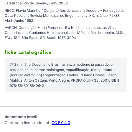
Estatística. Rio de Janeiro, 1945. 208 p.
REGO, Flávio Marinho. “Conjunto Residencial em Deodoro – Fundação da
Casa Popular”, Revista Municipal de Engenharia, v. XX, n. 2, pp. 72-83,
Abril-Junho 1953.
VARON, Conceição Maria Ferraz de. E a História se repete…as Vilas
Operárias e os Conjuntos Habitacionais dos IAPs no Rio de Janeiro. M.Sc.,
FAU/USP, São Paulo, SP, Brasil, 1987. 309p.
ficha catalográfica
7º Seminário Docomomo Brasil: anais: o moderno já passado, o
passado no moderno: reciclagem, requalificação, rearquitetura
[recurso eletrônico] / organização: Carlos Eduardo Comas, Edson
Mahfuz, Airton Cattani. Porto Alegre: PROPAR-UFRGS, 2007. ISBN
978-85-60188-06-2
docomomo brasil
Conteúdo licenciado sob
CC BY 4.0