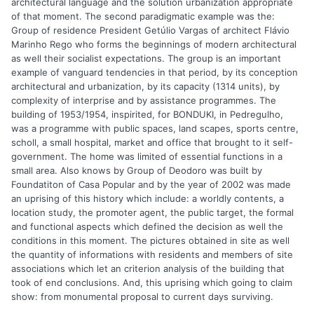
architectural language and the solution urbanization appropriate
of that moment. The second paradigmatic example was the:
Group of residence President Getúlio Vargas of architect Flávio
Marinho Rego who forms the beginnings of modern architectural
as well their socialist expectations. The group is an important
example of vanguard tendencies in that period, by its conception
architectural and urbanization, by its capacity (1314 units), by
complexity of interprise and by assistance programmes. The
building of 1953/1954, inspirited, for BONDUKI, in Pedregulho,
was a programme with public spaces, land scapes, sports centre,
scholl, a small hospital, market and office that brought to it self-
government. The home was limited of essential functions in a
small area. Also knows by Group of Deodoro was built by
Foundatiton of Casa Popular and by the year of 2002 was made
an uprising of this history which include: a worldly contents, a
location study, the promoter agent, the public target, the formal
and functional aspects which defined the decision as well the
conditions in this moment. The pictures obtained in site as well
the quantity of informations with residents and members of site
associations which let an criterion analysis of the building that
took of end conclusions. And, this uprising which going to claim
show: from monumental proposal to current days surviving.