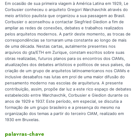
Em ocasião de sua primeira viagem à América Latina em 1929, Le
Corbusier conheceu o arquiteto Gregori Warchavchik através do
meio artístico paulista que organizou a sua passagem ao Brasil.
Corbusier o aconselhou a contactar Siegfried Giedion a fim de
ampliar as redes de conexões, debates e trabalhos realizados
pelos arquitetos modernos. A partir deste momento, as trocas de
correspondências se tornaram uma constante ao longo de mais
de uma década. Nestas cartas, autalmente presentes nos
arquivos do gta/ETH em Zurique, constam escritos sobre suas
obras realizadas, futuros planos para os encontros dos CIAMs,
atualizações dos debates artísticos e políticos de seus países, da
criação de um grupo de arquitetos latinoamericanos nos CIAMs e
inclusive desabafos nas lutas em prol de uma maior difusão do
pensamento moderno nas escolas de arquitetura. A presente
contribuição, assim, propõe dar luz a este rico espaço de debates
estabelecido entre Warchavchik, Corbusier e Giedion durante os
anos de 1929 e 1937. Este período, em especial, se discutia a
formação de um grupo brasileiro e a presença do mesmo na
organização dos temas a partir do terceiro CIAM, realizado em
1930 em Bruxelas.
palavras-chave