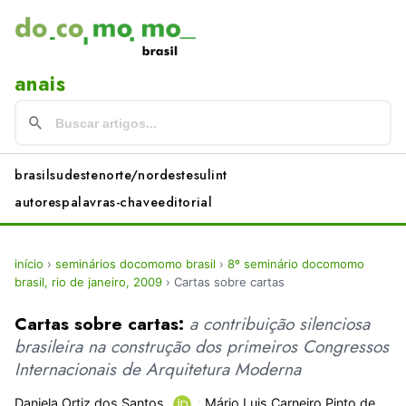
anais
brasil
sudeste
norte/nordeste
sul
int
autores
palavras-chave
editorial
início
›
seminários docomomo brasil
›
8º seminário docomomo
brasil, rio de janeiro, 2009
›
Cartas sobre cartas
Cartas sobre cartas:
a contribuição silenciosa
brasileira na construção dos primeiros Congressos
Internacionais de Arquitetura Moderna
Daniela Ortiz dos Santos
;
Mário Luis Carneiro Pinto de