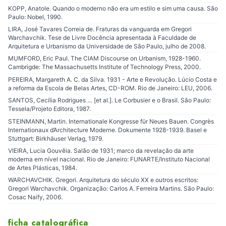
KOPP, Anatole. Quando o moderno não era um estilo e sim uma causa. São
Paulo: Nobel, 1990.
LIRA, José Tavares Correia de. Fraturas da vanguarda em Gregori
Warchavchik. Tese de Livre Docência apresentada à Faculdade de
Arquitetura e Urbanismo da Universidade de São Paulo, julho de 2008.
MUMFORD, Eric Paul. The CIAM Discourse on Urbanism, 1928-1960.
Cambrigde: The Massachusetts Institute of Technology Press, 2000.
PEREIRA, Margareth A. C. da Silva. 1931 - Arte e Revolução. Lúcio Costa e
a reforma da Escola de Belas Artes, CD-ROM. Rio de Janeiro: LEU, 2006.
SANTOS, Cecília Rodrigues … [et al.]. Le Corbusier e o Brasil. São Paulo:
Tessela/Projeto Editora, 1987.
STEINMANN, Martin. Internationale Kongresse für Neues Bauen. Congrès
Internationaux d’Architecture Moderne. Dokumente 1928-1939. Basel e
Stuttgart: Birkhäuser Verlag, 1979.
VIEIRA, Lucia Gouvêia. Salão de 1931; marco da revelação da arte
moderna em nível nacional. Rio de Janeiro: FUNARTE/Instituto Nacional
de Artes Plásticas, 1984.
WARCHAVCHIK. Gregori. Arquitetura do século XX e outros escritos:
Gregori Warchavchik. Organização: Carlos A. Ferreira Martins. São Paulo:
Cosac Naify, 2006.
ficha catalográfica