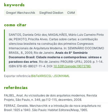
keywords
Gregori Warchavchik
Siegfried Giedion
CIAM
como citar
SANTOS, Daniela Ortiz dos; MAGALHÃES, Mário Luis Carneiro Pinto
de; PEIXOTO, Priscilla Alves. Cartas sobre cartas: a contribuição
silenciosa brasileira na construção dos primeiros Congressos
Internacionais de Arquitetura Moderna. In: SEMINÁRIO DOCOMOMO
BRASIL, 8., 2009, Rio de Janeiro.
Anais do 8º Seminário
Docomomo Brasil: Cidade moderna e contemporânea: síntese e
paradoxo das artes
. Rio de Janeiro: PROURB-UFRJ, 2009. p. 1-14.
ISBN 978-85-88027-11-4. DOI:
10.5281/zenodo.19072780
.
Exportar referência:
BibTeX
RIS
CSL-JSON
YAML
referências
FALBEL, Anat. As vicissitudes de dois arquitetos modernos. Revista
Projeto, São Paulo, n. 346, pp.112-115, dezembro, 2008.
FERRAZ, Geraldo. Warchavchik e a introdução da nova arquitetura no
Brasil: 1925 a 1940. São Paulo: Habitat Editoras/Masp, 1965.