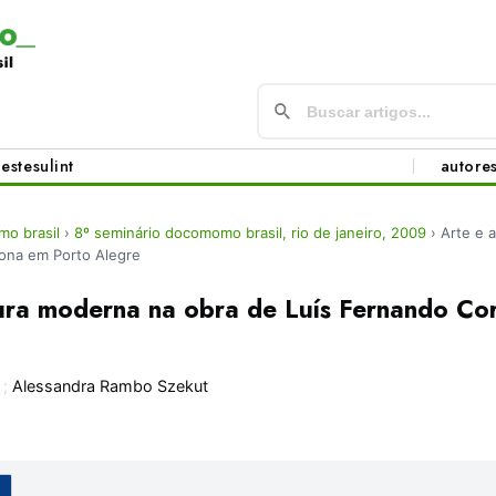
este
sul
int
autore
o brasil
›
8º seminário docomomo brasil, rio de janeiro, 2009
›
Arte e 
ona em Porto Alegre
tura moderna na obra de Luís Fernando Co
;
Alessandra Rambo Szekut