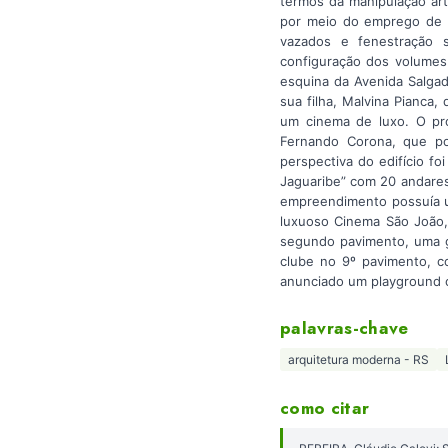
termos da manipulação art
por meio do emprego de m
vazados e fenestração 
configuração dos volumes. 
esquina da Avenida Salgad
sua filha, Malvina Pianca,
um cinema de luxo. O pr
Fernando Corona, que por
perspectiva do edifício fo
Jaguaribe” com 20 andares 
empreendimento possuía u
luxuoso Cinema São João, 
segundo pavimento, uma gr
clube no 9º pavimento, co
anunciado um playground c
palavras-chave
arquitetura moderna - RS
como citar