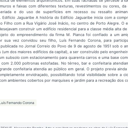
ística de elementos arquitetônicos. Em suas fachadas se percebe a idé
uros e faixas com diferentes texturas, revestimentos ou cores, da
seriada e do uso de superfícies em recesso ou ressalto animand
Edifício Jaguaribe A história do Edifício Jaguaribe inicia com a comp
o Filho com a Rua Vigário José Inácio, no centro de Porto Alegre. O
 desejavam construir um edifício residencial para a classe média alta d
ojeto do empreendimento da firma M. Pianca foi confiado a um ami
 sua vez convidou seu filho, Luís Fernando Corona, para participa
i publicada no Jornal Correio do Povo de 9 de agosto de 1951 sob o an
(um dos maiores edifícios da capital), a ser construído pelo engenhei
m subsolo com estacionamento para quarenta carros e uma base come
com 2.000 poltronas estofadas. No térreo, bar e confeitaria atendi
ande confeitaria atendia ao público em geral. O projeto previa aind
mpletamente envidraçado, possibilitando total visibilidade sobre a ci
om ambientes cobertos por marquises e jardim para a recreação dos 
Luís Fernando Corona