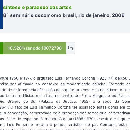
síntese e paradoxo das artes
8º seminário docomomo brasil, rio de janeiro, 2009
10.5281/zenodo.19072796
ntre 1950 e 1977, o arquiteto Luís Fernando Corona (1923-77) deixo
recisa ser afirmada no contexto da modernidade gaúcha. Formado e
edo do esforço pela afirmação da arquitetura moderna na cidade. Autor 
portantes edifícios em altura no centro de Porto Alegre: o edifício J
 Rio Grande do Sul (Palácio da Justiça, 1952) e a sede da Com
64). O fato de Luís Fernando Corona ter assinado estas obras em co
sua concepção, comprovado pela presença dos temas que caracterizam 
s. Filho do espanhol Fernando Corona (1895-1979), escultor e arquit
re, Luís Fernando herdou o pendor artístico do pai. Contudo, esta