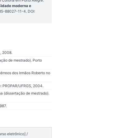
o Corona em Porto Alegre.
Cidade moderna e
-85-88027-11-4. DOI:
, 2008.
ação de mestrado). Porto
térreos dos Irmãos Roberto no
egre: PROPAR/UFRGS, 2004.
a (dissertação de mestrado).
987.
so eletrônico] /