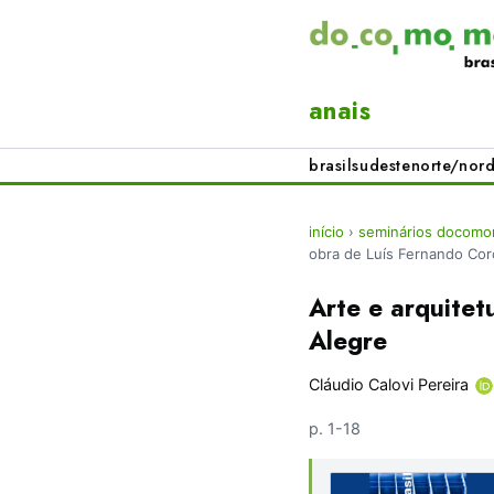
anais
brasil
sudeste
norte/nord
início
›
seminários docomom
obra de Luís Fernando Cor
Arte e arquite
Alegre
Cláudio Calovi Pereira
p. 1-18