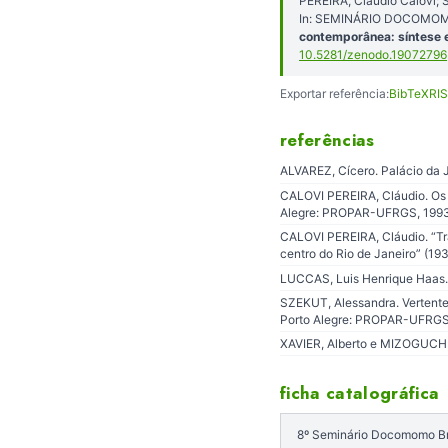
PEREIRA, Cláudio Calovi; 
In: SEMINÁRIO DOCOMOMO 
contemporânea: síntese 
10.5281/zenodo.19072796
Exportar referência:
BibTeX
RIS
referências
ALVAREZ, Cícero. Palácio da 
CALOVI PEREIRA, Cláudio. Os i
Alegre: PROPAR-UFRGS, 1993
CALOVI PEREIRA, Cláudio. “Tra
centro do Rio de Janeiro” (193
LUCCAS, Luis Henrique Haas. 
SZEKUT, Alessandra. Vertentes
Porto Alegre: PROPAR-UFRGS
XAVIER, Alberto e MIZOGUCHI,
ficha catalográfica
8º Seminário Docomomo Bras