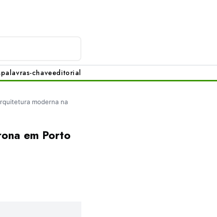
s
palavras-chave
editorial
arquitetura moderna na
rona em Porto