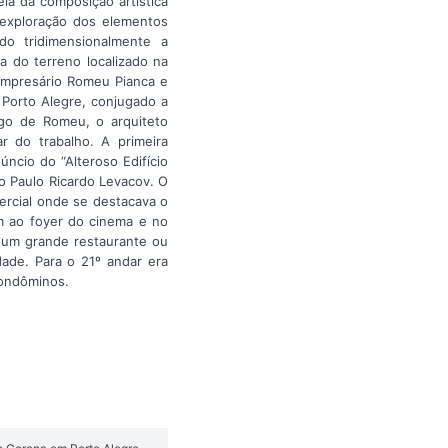
ia da composição artística
 exploração dos elementos
o tridimensionalmente a
ra do terreno localizado na
 empresário Romeu Pianca e
e Porto Alegre, conjugado a
go de Romeu, o arquiteto
r do trabalho. A primeira
úncio do “Alteroso Edifício
ro Paulo Ricardo Levacov. O
rcial onde se destacava o
am ao foyer do cinema e no
a um grande restaurante ou
dade. Para o 21º andar era
condôminos.