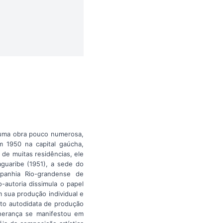
u uma obra pouco numerosa,
m 1950 na capital gaúcha,
de muitas residências, ele
aguaribe (1951), a sede do
panhia Rio-grandense de
-autoria dissimula o papel
sua produção individual e
eto autodidata de produção
 herança se manifestou em