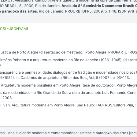
SZEKUT, Alessandra Rambo. Arte e arquitetura moderna na obra de Luís Fernand
BRASIL, 8., 2009, Rio de Janeiro.
Anais do 8º Seminário Docomomo Brasil: 
e paradoxo das artes
. Rio de Janeiro: PROURB-UFRJ, 2009. p. 1-18. ISBN 978
.
CSL-JSON
YAML
Justiça de Porto Alegre (dissertação de mestrado). Porto Alegre: PROPAR-UFRGS
rmãos Roberto e a arquitetura moderna no Rio de Janeiro (1936- 1945). (dissert
.
nsparência e permeabilidade: diálogos entre tradição e modernidade nos pisos 
6-1952). In: Cadernos de arquitetura Ritter dos Reis, Vol. 5 (2007), p. 93-113.
Arquitetura moderna brasileira em Porto Alegre (tese de doutorado). Porto Al
 da modernidade no Rio Grande do Sul: a obra do arquiteto Luis Fernando Coron
, 2008.
 Ivan. Arquitetura moderna em Porto Alegre. São Paulo: FAUFRGS/Editora Pini, 1
il: anais: cidade moderna e contemporânea: síntese e paradoxo das artes [recur