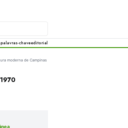
s
palavras-chave
editorial
tura moderna de Campinas
 1970
ânea