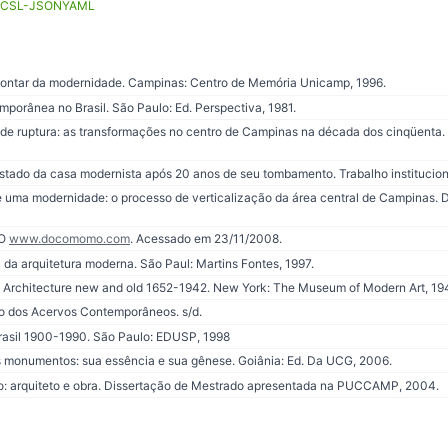
CSL-JSON
YAML
ontar da modernidade. Campinas: Centro de Memória Unicamp, 1996.
porânea no Brasil. São Paulo: Ed. Perspectiva, 1981.
e ruptura: as transformações no centro de Campinas na década dos cinqüenta.
stado da casa modernista após 20 anos de seu tombamento. Trabalho institucion
 uma modernidade: o processo de verticalização da área central de Campinas. 
MO
www.docomomo.com
. Acessado em 23/11/2008.
 da arquitetura moderna. São Paul: Martins Fontes, 1997.
– Architecture new and old 1652-1942. New York: The Museum of Modern Art, 19
o dos Acervos Contemporâneos. s/d.
rasil 1900-1990. São Paulo: EDUSP, 1998
s monumentos: sua essência e sua gênese. Goiânia: Ed. Da UCG, 2006.
do: arquiteto e obra. Dissertação de Mestrado apresentada na PUCCAMP, 2004.