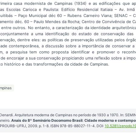
primeira casa modernista de Campinas (1934) e as edificações que 
as Escolas Carioca e Paulista: Edifício Residencial Itatiaia – Av. Irm
quitibás – Paço Municipal déc 60 – Rubens Carneiro Viana; SENAC – 
amento déc. 60 – Paulo Mendes da Rocha; Centro de Convivência de C
 entre outros. No entanto, a caracterização da identidade arquitetôn
da conjuntamente a uma identificação do estado de conservação da
rvação, dentre eles: as políticas de preservação utilizadas pelos órgã
ade contemporânea, a discussão sobre a importância de conservar a 
im, a pesquisa tem como proposta identificar e promover o reconh
e encorajar a sua conservação propiciando uma reflexão sobre a impo
 histórico e das transformações da cidade de Campinas.
mpinas
a Denardi. Arquitetura moderna de Campinas no período de 1930 a 1970. In: 
aneiro.
Anais do 8º Seminário Docomomo Brasil: Cidade moderna e contempor
o: PROURB-UFRJ, 2009. p. 1-8. ISBN 978-85-88027-11-4. DOI:
10.5281/zenodo.1