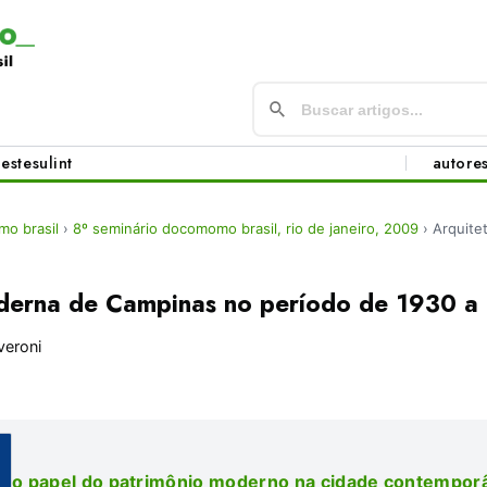
este
sul
int
autore
o brasil
›
8º seminário docomomo brasil, rio de janeiro, 2009
›
Arquite
derna de Campinas no período de 1930 a
veroni
o papel do patrimônio moderno na cidade contempor