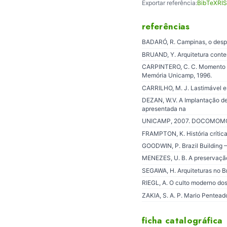
Exportar referência:
BibTeX
RIS
referências
BADARÓ, R. Campinas, o desp
BRUAND, Y. Arquitetura contem
CARPINTERO, C. C. Momento d
Memória Unicamp, 1996.
CARRILHO, M. J. Lastimável e
DEZAN, W.V. A Implantação de
apresentada na
UNICAMP, 2007. DOCOMO
FRAMPTON, K. História crítica
GOODWIN, P. Brazil Building 
MENEZES, U. B. A preservaçã
SEGAWA, H. Arquiteturas no B
RIEGL, A. O culto moderno do
ZAKIA, S. A. P. Mario Pentea
ficha catalográfica