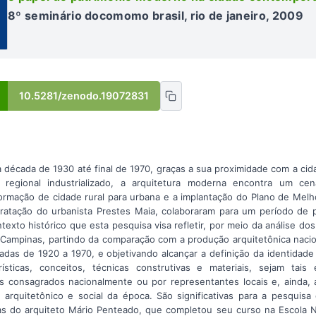
8º seminário docomomo brasil, rio de janeiro, 2009
10.5281/zenodo.19072831
 década de 1930 até final de 1970, graças a sua proximidade com a cid
 regional industrializado, a arquitetura moderna encontra um cen
ormação de cidade rural para urbana e a implantação do Plano de Me
tratação do urbanista Prestes Maia, colaboraram para um período de
texto histórico que esta pesquisa visa refletir, por meio da análise do
Campinas, partindo da comparação com a produção arquitetônica nacion
cadas de 1920 a 1970, e objetivando alcançar a definição da identidade
rísticas, conceitos, técnicas construtivas e materiais, sejam tai
 consagrados nacionalmente ou por representantes locais e, ainda, 
arquitetônico e social da época. São significativas para a pesquisa
as do arquiteto Mário Penteado, que completou seu curso na Escola N