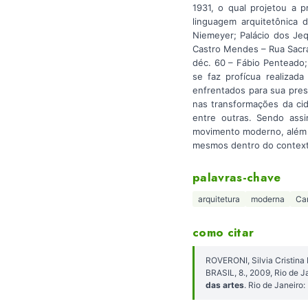
1931, o qual projetou a 
linguagem arquitetônica d
Niemeyer; Palácio dos Je
Castro Mendes – Rua Sacr
déc. 60 – Fábio Penteado;
se faz profícua realiza
enfrentados para sua prese
nas transformações da cid
entre outras. Sendo ass
movimento moderno, além d
mesmos dentro do contexto
palavras-chave
arquitetura
moderna
Ca
como citar
ROVERONI, Silvia Cristin
BRASIL, 8., 2009, Rio de J
das artes
. Rio de Janeir