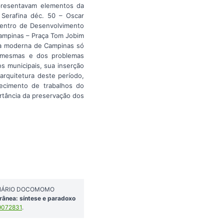
apresentavam elementos da
ã Serafina déc. 50 – Oscar
Centro de Desenvolvimento
ampinas – Praça Tom Jobim
ica moderna de Campinas só
s mesmas e dos problemas
os municipais, sua inserção
arquitetura deste período,
ecimento de trabalhos do
rtância da preservação dos
SEMINÁRIO DOCOMOMO
ânea: síntese e paradoxo
9072831
.