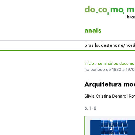
anais
brasil
sudeste
norte/nord
início
›
seminários docomom
no período de 1930 a 1970
Arquitetura mo
Silvia Cristina Denardi Ro
p. 1-8