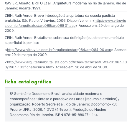
XAVIER, Alberto, BRITO Et all. Arquitetura moderna no rio de janeiro. Rio de
Janeiro: Rioarte, 1991.
ZEIN, Ruth Verde. Breve introdução à arquitetura da escola paulista
brutalista. São Paulo: Vitruvius, 2006. Disponível em: <
http://www.vitruviu
s.com.br/arquitextos/arq069/arq069_01.asp
> Acesso em: 29 de março de
2009.
ZEIN, Ruth Verde. Brutalismo, sobre sua definição (ou, de como um rótulo
superficial é, por isso
<
http://www.vitruvius.com.br/arquitextos/arq084/arq084_00.asp
> Acesso
em: 29 de março de 2009.
<
http://www.arquiteturabrutalista.com.br/fichas-tecnicas/DW%201967-10
3/1967-103fichatecnica.htm
> Acesso em: 26 de abril de 2009.
ficha catalográfica
8º Seminário Docomomo Brasil: anais: cidade moderna e
contemporânea: síntese e paradoxo das artes [recurso eletrônico] /
organização: Roberto Segre et al. Rio de Janeiro: Docomomo-RJ;
Prourb-UFRJ, 2009. 1 DVD (4 ¾ pol.). Produção do Núcleo
Docomomo Rio de Janeiro. ISBN 978-85-88027-11-4