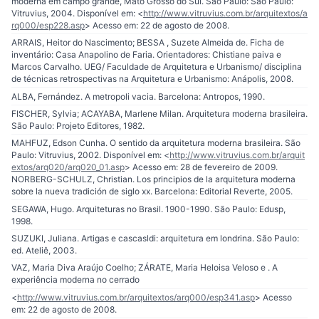
moderna em campo grande, Mato Grosso do Sul. São Paulo: São Paulo:
Vitruvius, 2004. Disponível em: <
http://www.vitruvius.com.br/arquitextos/a
rq000/esp228.asp
> Acesso em: 22 de agosto de 2008.
ARRAIS, Heitor do Nascimento; BESSA , Suzete Almeida de. Ficha de
inventário: Casa Anapolino de Faria. Orientadores: Chistiane paiva e
Marcos Carvalho. UEG/ Faculdade de Arquitetura e Urbanismo/ disciplina
de técnicas retrospectivas na Arquitetura e Urbanismo: Anápolis, 2008.
ALBA, Fernández. A metropoli vacia. Barcelona: Antropos, 1990.
FISCHER, Sylvia; ACAYABA, Marlene Milan. Arquitetura moderna brasileira.
São Paulo: Projeto Editores, 1982.
MAHFUZ, Edson Cunha. O sentido da arquitetura moderna brasileira. São
Paulo: Vitruvius, 2002. Disponível em: <
http://www.vitruvius.com.br/arquit
extos/arq020/arq020_01.asp
> Acesso em: 28 de fevereiro de 2009.
NORBERG-SCHULZ, Christian. Los principios de la arquitetura moderna
sobre la nueva tradición de siglo xx. Barcelona: Editorial Reverte, 2005.
SEGAWA, Hugo. Arquiteturas no Brasil. 1900-1990. São Paulo: Edusp,
1998.
SUZUKI, Juliana. Artigas e cascasldi: arquitetura em londrina. São Paulo:
ed. Ateliê, 2003.
VAZ, Maria Diva Araújo Coelho; ZÁRATE, Maria Heloisa Veloso e . A
experiência moderna no cerrado
<
http://www.vitruvius.com.br/arquitextos/arq000/esp341.asp
> Acesso
em: 22 de agosto de 2008.