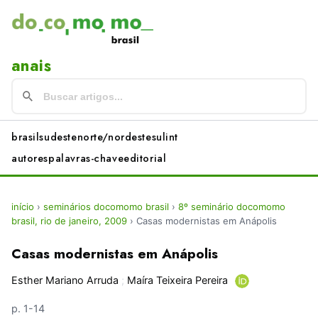
anais
brasil
sudeste
norte/nordeste
sul
int
autores
palavras-chave
editorial
início
›
seminários docomomo brasil
›
8º seminário docomomo
brasil, rio de janeiro, 2009
›
Casas modernistas em Anápolis
Casas modernistas em Anápolis
Esther Mariano Arruda
;
Maíra Teixeira Pereira
p. 1-14