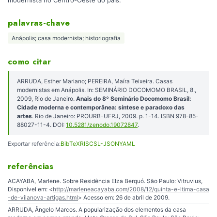
modernista no Centro-Oeste do país.
palavras-chave
Anápolis; casa modernista; historiografia
como citar
ARRUDA, Esther Mariano; PEREIRA, Maíra Teixeira. Casas
modernistas em Anápolis. In: SEMINÁRIO DOCOMOMO BRASIL, 8.,
2009, Rio de Janeiro.
Anais do 8º Seminário Docomomo Brasil:
Cidade moderna e contemporânea: síntese e paradoxo das
artes
. Rio de Janeiro: PROURB-UFRJ, 2009. p. 1-14. ISBN 978-85-
88027-11-4. DOI:
10.5281/zenodo.19072847
.
Exportar referência:
BibTeX
RIS
CSL-JSON
YAML
referências
ACAYABA, Marlene. Sobre Residência Elza Berquó. São Paulo: Vitruvius,
Disponível em: <
http://marleneacayaba.com/2008/12/quinta-e-ltima-casa
-de-vilanova-artigas.html
> Acesso em: 26 de abril de 2009.
ARRUDA, Ângelo Marcos. A popularização dos elementos da casa