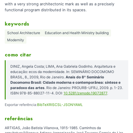
with a very strong architectonic mark as well as a precisely
functional program distributed in its spaces.
keywords
School Architecture
Education and Health Ministry building
Modernity
como citar
DINIZ, Angela Costa; LIMA, Ana Gabriela Godinho. Arquitetura e
educação: ecos da modernidade. In: SEMINÁRIO DOCOMOMO
BRASIL, 8., 2009, Rio de Janeiro.
Anais do 8º Seminário
Docomomo Brasil: Cidade moderna e contemporânea: síntese e
paradoxo das artes
. Rio de Janeiro: PROURB-UFRJ, 2009. p. 1-23.
ISBN 978-85-88027-11-4. DOI:
10.5281/zenodo.19072877
.
Exportar referência:
BibTeX
RIS
CSL-JSON
YAML
referências
ARTIGAS, João Batista Vilanova, 1915-1985. Caminhos da
arquitetura/Vilanova Artigas; (organização José Tavares Correia de Lira,