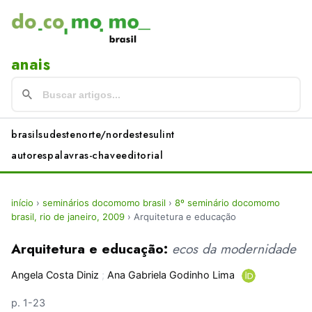
anais
brasil
sudeste
norte/nordeste
sul
int
autores
palavras-chave
editorial
início
›
seminários docomomo brasil
›
8º seminário docomomo
brasil, rio de janeiro, 2009
›
Arquitetura e educação
Arquitetura e educação:
ecos da modernidade
Angela Costa Diniz
;
Ana Gabriela Godinho Lima
p. 1-23