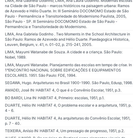
LIMA, Ana Gabriela Godinho; LIMA, Ana Laura Godinho. Modernas escolas
na Cidade de São Paulo - marcos históricos na paisagem urbana: Ramos
de Azevedo e Hélio Duarte. In: III Seminário DOCOMOMO Estado de São
Paulo - Permanência e Transitoriedade do Modernismo Paulista, 2005,
São Paulo - SP. III Seminário DOCOMOMO Estado de São Paulo -
Permanência e Transitoriedade do Modernismo.
LIMA, Ana Gabriela Godinho . Two Moments in the School Architecture in
São Paulo: Ramos de Azevedo and Hélio Duarte. Paedagogica Historica,
Leuven, Belgium, v. 41, n. 01-02, p. 215-241, 2005.
LIMA, Mayumi Watanabe de Souza. A cidade e a criança. São Paulo:
Nobel, 1989.
LIMA, Mayumi Watanabe. Planejamento das escolas em tempo de crise. In
1°ENCONTRO NACIONAL SOBRE EDIFICAÇÕES E EQUIPAMENTOS
ESCOLARES. 1951. São Paulo: FDE, 1994.
SEGAWA, Hugo. Arquiteturas no Brasil 1900-1990. São Paulo, Edusp, 1998.
AMADEI, José IN: HABITAT 4, O que é o Convênio Escolar, 1951, p.3.
BO BARDI, Lina IN: HABITAT 4, Primeiro: escolas, 1951, p.1.
DUARTE, Hélio IN: HABITAT 4, O problema escolar e a arquitetura, 1951, p.
4 - 6.
DUARTE, Hélio IN: HABITAT 4, As arquiteturas do Convênio Escolar, 1951,
p. 7 - 40.
TEIXEIRA, Anísio IN: HABITAT 4, Um pressagio de progresso, 1951, p.2.