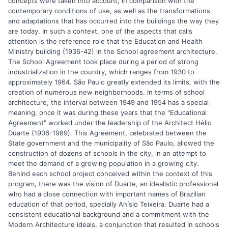
concepts were taken into account, in comparison with the
contemporary conditions of use, as well as the transformations
and adaptations that has occurred into the buildings the way they
are today. In such a context, one of the aspects that calls
attention is the reference role that the Education and Health
Ministry building (1936-42) in the School agreement architecture.
The School Agreement took place during a period of strong
industrialization in the country, which ranges from 1930 to
approximately 1964. São Paulo greatly extended its limits, with the
creation of numerous new neighborhoods. In terms of school
architecture, the interval between 1949 and 1954 has a special
meaning, once it was during these years that the "Educational
Agreement" worked under the leadership of the Architect Hélio
Duarte (1906-1989). This Agreement, celebrated between the
State government and the municipality of São Paulo, allowed the
construction of dozens of schools in the city, in an attempt to
meet the demand of a growing population in a growing city.
Behind each school project conceived within the context of this
program, there was the vision of Duarte, an idealistic professional
who had a close connection with important names of Brazilian
education of that period, specially Anísio Teixeira. Duarte had a
consistent educational background and a commitment with the
Modern Architecture ideals, a conjunction that resulted in schools