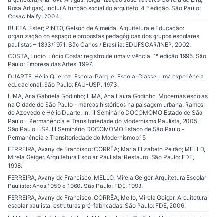
Rosa Artigas). Inclui A função social do arquiteto. 4 ª edição. São Paulo:
Cosac Naify, 2004.
BUFFA, Ester; PINTO, Gelson de Almeida. Arquitetura e Educação:
organização do espaço e propostas pedagógicas dos grupos escolares
paulistas – 1893/1971. São Carlos / Brasília: EDUFSCAR/INEP, 2002.
COSTA, Lucio. Lúcio Costa: registro de uma vivência. 1ª edição 1995. São
Paulo: Empresa das Artes, 1997.
DUARTE, Hélio Queiroz. Escola-Parque, Escola-Classe, uma experiência
educacional. São Paulo: FAU-USP. 1973.
LIMA, Ana Gabriela Godinho; LIMA, Ana Laura Godinho. Modernas escolas
na Cidade de São Paulo - marcos históricos na paisagem urbana: Ramos
de Azevedo e Hélio Duarte. In: III Seminário DOCOMOMO Estado de São
Paulo - Permanência e Transitoriedade do Modernismo Paulista, 2005,
São Paulo - SP. III Seminário DOCOMOMO Estado de São Paulo -
Permanência e Transitoriedade do Modernismop.15
FERREIRA, Avany de Francisco; CORRÊA; Maria Elizabeth Peirão; MELLO,
Mirela Geiger. Arquitetura Escolar Paulista: Restauro. São Paulo: FDE,
1998.
FERREIRA, Avany de Francisco; MELLO, Mirela Geiger. Arquitetura Escolar
Paulista: Anos 1950 e 1960. São Paulo: FDE, 1998.
FERREIRA, Avany de Francisco; CORRÊA; Mello, Mirela Geiger. Arquitetura
escolar paulista: estruturas pré-fabricadas. São Paulo: FDE, 2006.